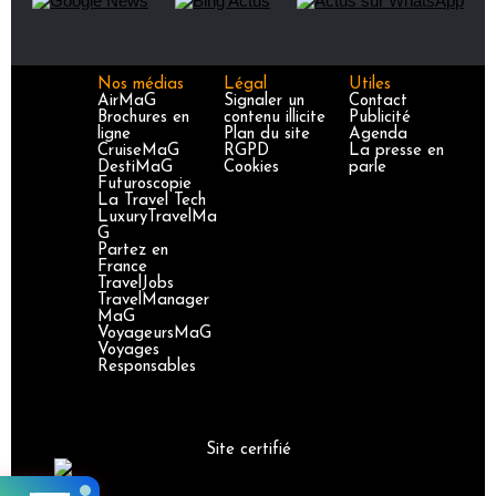
Nos médias
Légal
Utiles
AirMaG
Signaler un
Contact
Brochures en
contenu illicite
Publicité
ligne
Plan du site
Agenda
CruiseMaG
RGPD
La presse en
DestiMaG
Cookies
parle
Futuroscopie
La Travel Tech
LuxuryTravelMa
G
Partez en
France
TravelJobs
TravelManager
MaG
VoyageursMaG
Voyages
Responsables
Site certifié