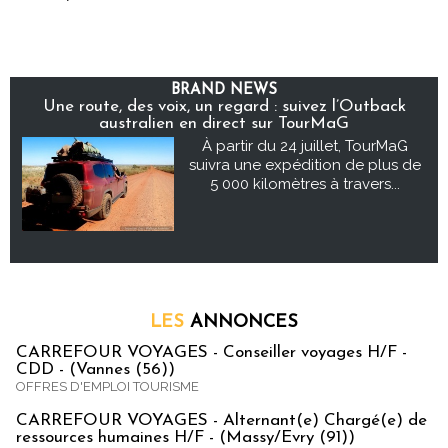
BRAND NEWS
Une route, des voix, un regard : suivez l’Outback
australien en direct sur TourMaG
À partir du 24 juillet, TourMaG
suivra une expédition de plus de
5 000 kilomètres à travers...
LES
ANNONCES
CARREFOUR VOYAGES - Conseiller voyages H/F -
CDD - (Vannes (56))
OFFRES D'EMPLOI TOURISME
CARREFOUR VOYAGES - Alternant(e) Chargé(e) de
ressources humaines H/F - (Massy/Evry (91))