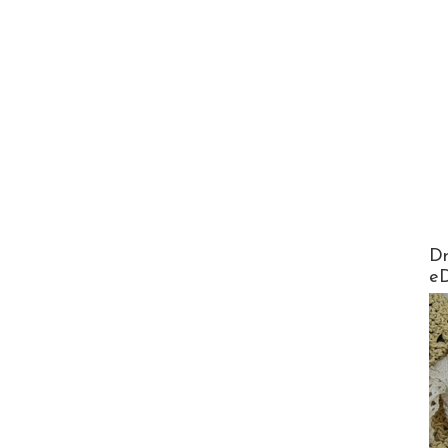
AirMa
Dr
e