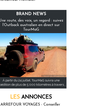
BRAND NEWS
Une route, des voix, un regard : suivez
l’Outback australien en direct sur
TourMaG
À partir du 24 juillet, TourMaG suivra une
pédition de plus de 5 000 kilomètres à travers...
LES
ANNONCES
ARREFOUR VOYAGES - Conseiller