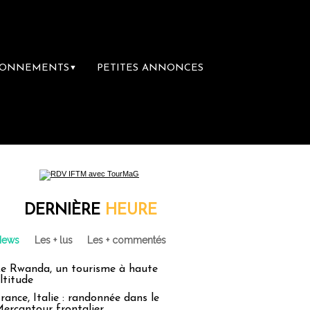
BONNEMENTS
PETITES ANNONCES
▼
DERNIÈRE
HEURE
News
Les + lus
Les + commentés
e Rwanda, un tourisme à haute
ltitude
rance, Italie : randonnée dans le
ercantour frontalier