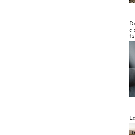
Actus V
De
d’
fo
Webinai
La