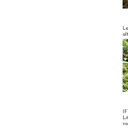
DESTI
Le
al
Product
IF
Li
v