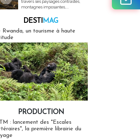
travers ses paysages contrastés,
montagnes imposantes,...
DESTI
MAG
MAG
 Rwanda, un tourisme à haute
titude
PRODUCTION
ion
TM : lancement des "Escales
ttéraires", la première librairie du
oyage