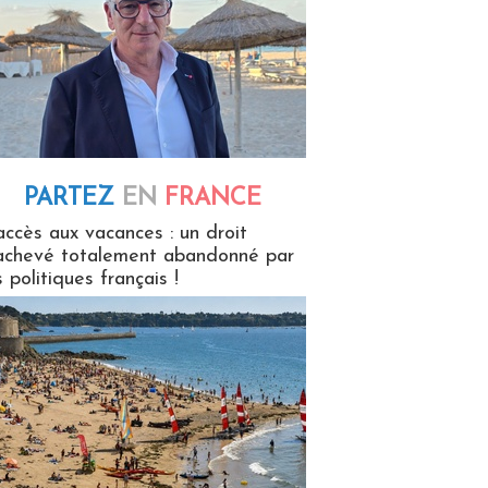
PARTEZ
EN
FRANCE
 en France
accès aux vacances : un droit
achevé totalement abandonné par
s politiques français !