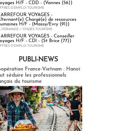
oyages H/F - CDD - (Vannes (56))
FFRES D'EMPLOI TOURISME
CARREFOUR VOYAGES -
lternant(e) Chargé(e) de ressources
umaines H/F - (Massy/Evry (91))
LTERNANCE / STAGES TOURISME
ARREFOUR VOYAGES - Conseiller
oyages H/F - CDI - (St Brice (77))
FFRES D'EMPLOI TOURISME
PUBLI-NEWS
ews
opération France-Vietnam : Hanoï
ut séduire les professionnels
ançais du tourisme