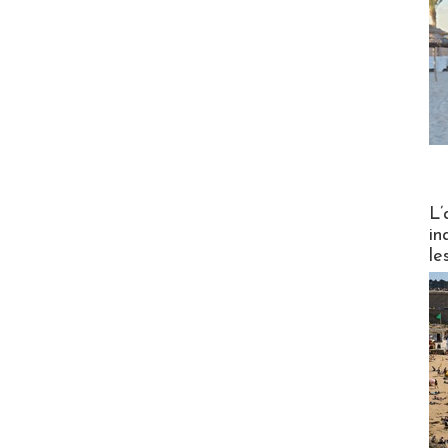
Partez
L’
in
le