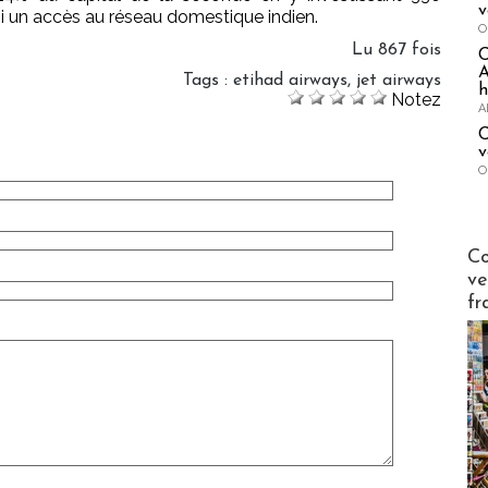
v
nsi un accès au réseau domestique indien.
O
Lu 867 fois
A
Tags
:
etihad airways
,
jet airways
h
Notez
A
C
v
O
Publi-n
Co
ve
fr