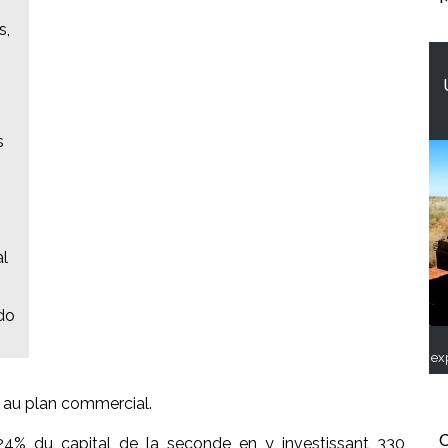
s,
s
]
al
do
ex
à au plan commercial.
C
 24% du capital de la seconde en y investissant 330