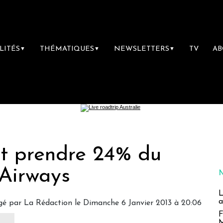
LITÉS
THÉMATIQUES
NEWSLETTERS
TV
A
▼
▼
▼
it prendre 24% du
 Airways
L
a
gé par
La Rédaction
le Dimanche 6 Janvier 2013 à 20:06
F
M