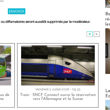
res
Bo
ré
x ou diffamatoires seront aussitôt supprimés par le modérateur.
le
<
>
Distribu
Vendredi 3 Juillet 2026 - 09:35
Le
bus de
Train : SNCF Connect ouvre la réservation
Ed
me
vers l'Allemagne et la Suisse