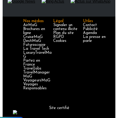
Nos médias
Légal
Utiles
AirMaG
Signaler un
Contact
Brochures en
contenu illicite
Publicité
ligne
Plan du site
Agenda
CruiseMaG
RGPD
La presse en
DestiMaG
Cookies
parle
Futuroscopie
La Travel Tech
LuxuryTravelMa
G
Partez en
France
TravelJobs
TravelManager
MaG
VoyageursMaG
Voyages
Responsables
Site certifié