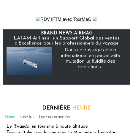
BRAND NEWS AIRMAG
LATAM Airlines : un Support Global des ventes
d’Excellence pour les professionnels du voyage
Dans un paysage aérien
international en perpétuelle
mutation, la fluidité des
opérations...
DERNIÈRE
HEURE
News
Les + lus
Les + commentés
Le Rwanda, un tourisme à haute altitude
France, Italie : randonnée dans le Mercantour frontalier