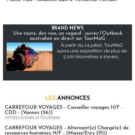
BRAND NEWS
Une route, des voix, un regard : suivez l’Outback
australien en direct sur TourMaG
À partir du 24 juillet, TourMaG
suivra une expédition de plus de
5 000 kilomètres à travers...
LES
ANNONCES
CARREFOUR VOYAGES - Conseiller voyages H/F -
CDD - (Vannes (56))
OFFRES D'EMPLOI TOURISME
CARREFOUR VOYAGES - Alternant(e) Chargé(e) de
ressources humaines H/F - (Massy/Evry (91))