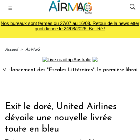
☰
Nos bureaux sont fermés du 27/07 au 16/08. Retour de la newsletter
quotidienne le 24/08/2026. Bel été !
Accueil
>
AirMaG
lancement des "Escales Littéraires", la première librairie d
Exit le doré, United Airlines
dévoile une nouvelle livrée
toute en bleu