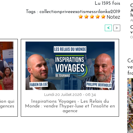
Lu 1595 fois
A
Tags
:
collectionpriveeexotismessrilanka2019
h
Notez
A
C
<
>
v
O
Publi-n
Co
ve
fr
Lundi 20 Juillet 2026 - 06:34
on qui
Inspirations Voyages - Les Relais du
agences
Monde : vendre l'hyper-luxe et l'insolite en
agence