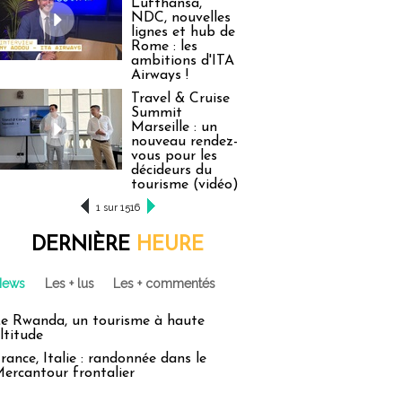
Lufthansa,
NDC, nouvelles
lignes et hub de
Rome : les
ambitions d'ITA
Airways !
Travel & Cruise
Summit
Marseille : un
nouveau rendez-
vous pour les
décideurs du
tourisme (vidéo)
1 sur 1516
DERNIÈRE
HEURE
News
Les + lus
Les + commentés
e Rwanda, un tourisme à haute
ltitude
rance, Italie : randonnée dans le
ercantour frontalier