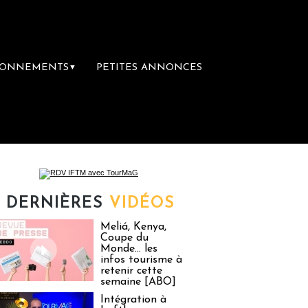
BONNEMENTS
PETITES ANNONCES
▼
première librairie du voyage
Le groupe Sa
DERNIÈRES
VIDÉOS
Meliá, Kenya,
Coupe du
Monde… les
infos tourisme à
retenir cette
semaine [ABO]
Intégration à