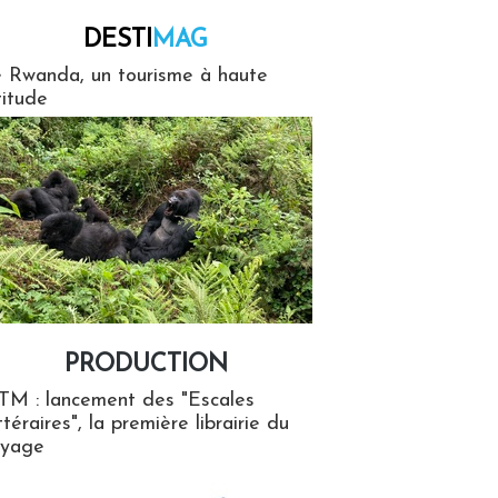
DESTI
MAG
MAG
 Rwanda, un tourisme à haute
titude
PRODUCTION
ion
TM : lancement des "Escales
ttéraires", la première librairie du
oyage