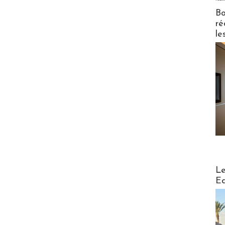
Bo
ré
le
Distribu
Le
Ed