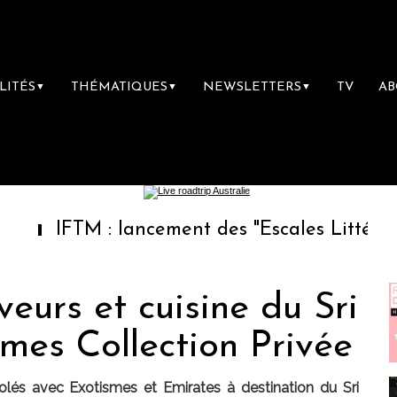
LITÉS
THÉMATIQUES
NEWSLETTERS
TV
A
▼
▼
▼
FTM : lancement des "Escales Littéraires", la 
eurs et cuisine du Sri
mes Collection Privée
lés avec Exotismes et Emirates à destination du Sri