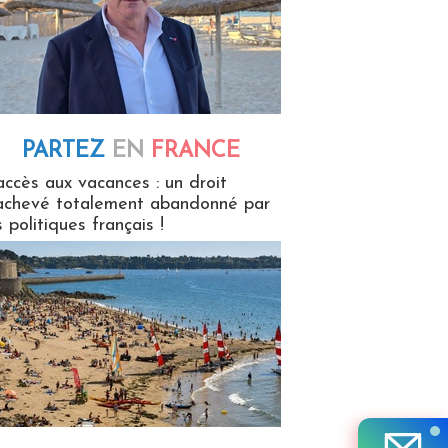
PARTEZ
EN
FRANCE
 en France
accès aux vacances : un droit
achevé totalement abandonné par
s politiques français !