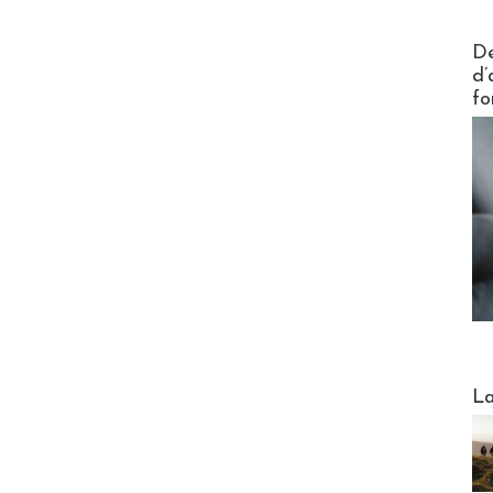
Actus V
De
d’
fo
Webinai
La