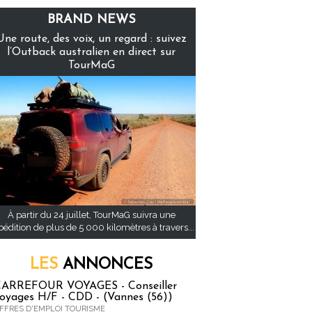
BRAND NEWS
Une route, des voix, un regard : suivez
l’Outback australien en direct sur
TourMaG
À partir du 24 juillet, TourMaG suivra une
pédition de plus de 5 000 kilomètres à travers...
LES
ANNONCES
ARREFOUR VOYAGES - Conseiller
oyages H/F - CDD - (Vannes (56))
FFRES D'EMPLOI TOURISME