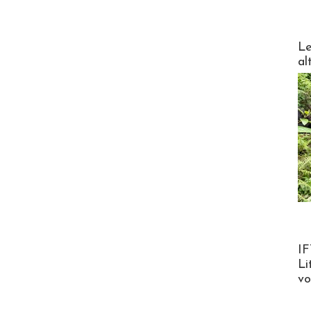
DESTI
Le
al
Product
IF
Li
v