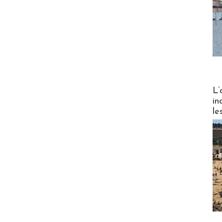
Partez
L’
in
le