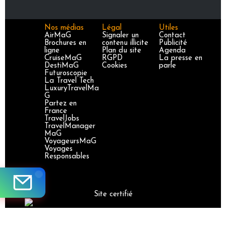
Nos médias
Légal
Utiles
AirMaG
Signaler un
Contact
Brochures en
contenu illicite
Publicité
ligne
Plan du site
Agenda
CruiseMaG
RGPD
La presse en
DestiMaG
Cookies
parle
Futuroscopie
La Travel Tech
LuxuryTravelMa
G
Partez en
France
TravelJobs
TravelManager
MaG
VoyageursMaG
Voyages
Responsables
Site certifié