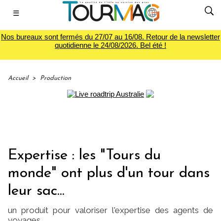
☰
Nos bureaux sont fermés du 27/07 au 16/08. Retour de la newsletter
quotidienne le 24/08/2026. Bel été !
Accueil
>
Production
Expertise : les "Tours du
monde" ont plus d'un tour dans
leur sac...
un produit pour valoriser l'expertise des agents de
voyages