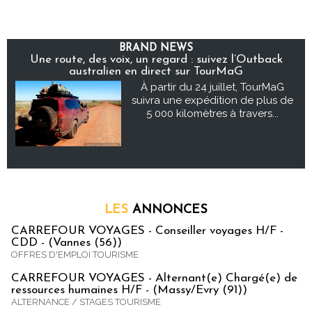
BRAND NEWS
Une route, des voix, un regard : suivez l’Outback
australien en direct sur TourMaG
À partir du 24 juillet, TourMaG
suivra une expédition de plus de
5 000 kilomètres à travers...
LES
ANNONCES
CARREFOUR VOYAGES - Conseiller voyages H/F -
CDD - (Vannes (56))
OFFRES D'EMPLOI TOURISME
CARREFOUR VOYAGES - Alternant(e) Chargé(e) de
ressources humaines H/F - (Massy/Evry (91))
ALTERNANCE / STAGES TOURISME