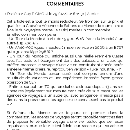
COMMENTAIRES
1.
Posté par
Guy BIGIAOUI
le 29/02/2016 11:31
|
Alerter
Cet article est à tout le moins réducteur. Se tromper sur le prix et
qualifier la Croisière Aérienne de Safrans du Monde de « similaire »
à celle du voyagiste marseillais (sic) mérite un commentaire.
En effet, comment comparer :
- Un Tour du Monde à partir de 15 900 € (Safrans du Monde) à un
autre à 19 500 € ?
- Un A340-500 (quadri réacteur) mis en service en 2008 à un B767
qui a 30 ans d’âge (1986) ?
- Un Tour du Monde qui affiche aussi une réelle Première Classe
avec flat beds et hébergement dans des palaces, à un autre qui
préfère proposer le voyage d’une vie en construisant année après
année le même itinéraire, reproduit en version « luxe industriel » ?
- Un Tour du Monde personnalisé, tout compris, enrichi d’une
multitude de variantes et une expérience imposée façon grosse
opération de CE ?
- Enfin et surtout, un TO qui produit et distribue depuis 13 ans ses
itinéraires (également sur mesure dans près de 100 pays) par les
agences de voyages, à un autre qui avec arrogance, n’hésite pas à
dire dans la presse pro « les agences ne connaissent pas le produit
» ?
Si Safrans du Monde arrive toujours en premier dans la
comparaison, les agents de voyages seront probablement très fiers
de proposer le véritable voyage d’une vie, plutôt que de rester
impuissants lorsque leur client fidèle leur raconte qu’il va acheter