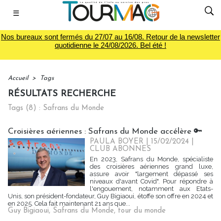
☰
Nos bureaux sont fermés du 27/07 au 16/08. Retour de la newsletter
quotidienne le 24/08/2026. Bel été !
Accueil
>
Tags
RÉSULTATS RECHERCHE
Tags (8) : Safrans du Monde
Croisières aériennes : Safrans du Monde accélère 🔑
PAULA BOYER
| 15/02/2024
|
CLUB ABONNES
En 2023, Safrans du Monde, spécialiste
des croisières aériennes grand luxe,
assure avoir "largement dépassé ses
niveaux d'avant Covid". Pour répondre à
l'engouement, notamment aux Etats-
Unis, son président-fondateur, Guy Bigiaoui, étoffe son offre en 2024 et
en 2025. Cela fait maintenant 21 ans que...
Guy Bigiaoui
,
Safrans du Monde
,
tour du monde