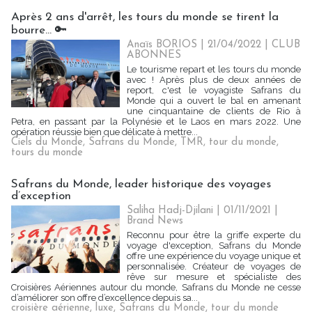
Après 2 ans d'arrêt, les tours du monde se tirent la
bourre... 🔑
Anaïs BORIOS
| 21/04/2022
|
CLUB
ABONNES
Le tourisme repart et les tours du monde
avec ! Après plus de deux années de
report, c'est le voyagiste Safrans du
Monde qui a ouvert le bal en amenant
une cinquantaine de clients de Rio à
Petra, en passant par la Polynésie et le Laos en mars 2022. Une
opération réussie bien que délicate à mettre...
Ciels du Monde
,
Safrans du Monde
,
TMR
,
tour du monde
,
tours du monde
Safrans du Monde, leader historique des voyages
d’exception
Saliha Hadj-Djilani | 01/11/2021
|
Brand News
Reconnu pour être la griffe experte du
voyage d'exception, Safrans du Monde
offre une expérience du voyage unique et
personnalisée. Créateur de voyages de
rêve sur mesure et spécialiste des
Croisières Aériennes autour du monde, Safrans du Monde ne cesse
d’améliorer son offre d’excellence depuis sa...
croisière aérienne
,
luxe
,
Safrans du Monde
,
tour du monde