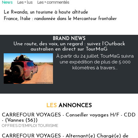
News
Les + lus
Les + commentés
Le Rwanda, un tourisme à haute altitude
France, Italie : randonnée dans le Mercantour frontalier
BRAND NEWS
Une route, des voix, un regard : suivez l’Outback
australien en direct sur TourMaG
À partir du 24 juillet, TourMaG suivra
une expédition de plus de 5 000
kilomètres à travers...
LES
ANNONCES
CARREFOUR VOYAGES - Conseiller voyages H/F - CDD
- (Vannes (56))
OFFRES D'EMPLOI TOURISME
CARREFOUR VOYAGES - Alternant(e) Chargé(e) de