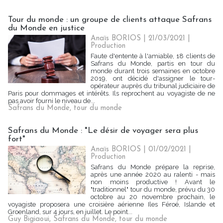
Tour du monde : un groupe de clients attaque Safrans
du Monde en justice
Anaïs BORIOS
| 21/03/2021
|
Production
Faute d'entente à l'amiable, 18 clients de
Safrans du Monde, partis en tour du
monde durant trois semaines en octobre
2019, ont décidé d'assigner le tour-
opérateur auprès du tribunal judiciaire de
Paris pour dommages et intérêts. Ils reprochent au voyagiste de ne
pas avoir fourni le niveau de...
Safrans du Monde
,
tour du monde
Safrans du Monde : "Le désir de voyager sera plus
fort"
Anaïs BORIOS
| 01/02/2021
|
Production
Safrans du Monde prépare la reprise,
après une année 2020 au ralenti - mais
non moins productive ! Avant le
"traditionnel" tour du monde, prévu du 30
octobre au 20 novembre prochain, le
voyagiste proposera une croisière aérienne Iles Féroé, Islande et
Groenland, sur 4 jours, en juillet. Le point...
Guy Bigiaoui
,
Safrans du Monde
,
tour du monde