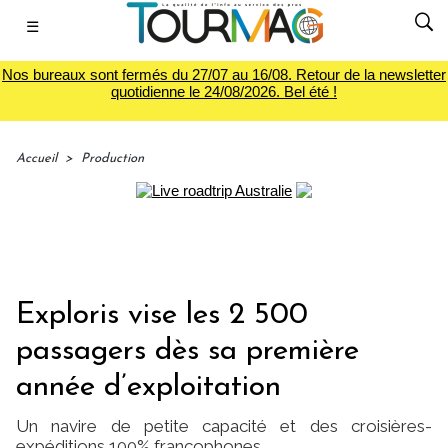
☰
Nos bureaux sont fermés du 27/07 au 16/08. Retour de la newsletter
quotidienne le 24/08/2026. Bel été !
Accueil
>
Production
Exploris vise les 2 500
passagers dès sa première
année d’exploitation
Un navire de petite capacité et des croisières-
expéditions 100% francophones