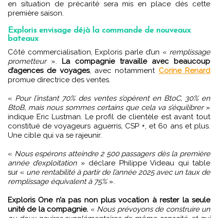
en situation de précarité sera mis en place dès cette
première saison.
Exploris envisage déjà la commande de nouveaux
bateaux
Côté commercialisation, Exploris parle d’un «
remplissage
prometteur
».
La compagnie travaille avec beaucoup
d’agences de voyages
, avec notamment
Corine Renard
promue directrice des ventes.
«
Pour l’instant 70% des ventes s’opèrent en BtoC, 30% en
BtoB, mais nous sommes certains que cela va s’équilibrer
»
indique Eric Lustman. Le profil de clientèle est avant tout
constitué de voyageurs aguerris, CSP +, et 60 ans et plus.
Une cible qui va se rajeunir.
«
Nous espérons atteindre 2 500 passagers dès la première
année d’exploitation
» déclare Philippe Videau qui table
sur «
une rentabilité à partir de l’année 2025 avec un taux de
remplissage équivalent à 75%
».
Exploris One n’a pas non plus vocation à rester la seule
unité de la compagnie.
«
Nous prévoyons de construire un