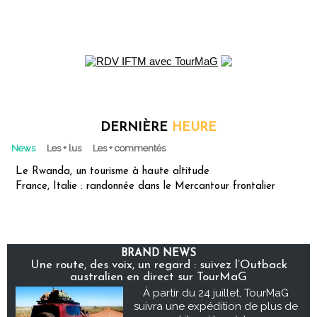
DERNIÈRE
HEURE
News
Les + lus
Les + commentés
Le Rwanda, un tourisme à haute altitude
France, Italie : randonnée dans le Mercantour frontalier
BRAND NEWS
Une route, des voix, un regard : suivez l’Outback
australien en direct sur TourMaG
À partir du 24 juillet, TourMaG
suivra une expédition de plus de