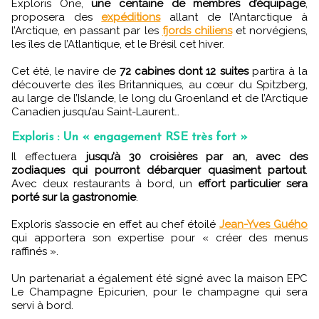
Exploris One,
une centaine de membres d’équipage
,
proposera des
expéditions
allant de l’Antarctique à
l’Arctique, en passant par les
fjords chiliens
et norvégiens,
les îles de l’Atlantique, et le Brésil cet hiver.
Cet été, le navire de
72 cabines dont 12 suites
partira à la
découverte des îles Britanniques, au cœur du Spitzberg,
au large de l’Islande, le long du Groenland et de l’Arctique
Canadien jusqu’au Saint-Laurent…
Exploris : Un « engagement RSE très fort »
Il effectuera
jusqu’à 30 croisières par an, avec des
zodiaques qui pourront débarquer quasiment partout
.
Avec deux restaurants à bord, un
effort particulier sera
porté sur la gastronomie
.
Exploris s’associe en effet au chef étoilé
Jean-Yves Guého
qui apportera son expertise pour « créer des menus
raffinés ».
Un partenariat a également été signé avec la maison EPC
Le Champagne Epicurien, pour le champagne qui sera
servi à bord.