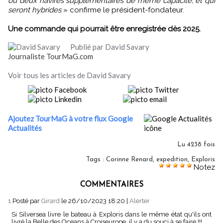
ou deux navires supplémentaires de même capacité, et qui
seront hybrides
» confirme le président-fondateur.
Une commande qui pourrait être enregistrée dès 2025.
Publié par David Savary
Journaliste TourMaG.com
Voir tous les articles de David Savary
Ajoutez TourMaG à votre flux Google
Actualités
Lu 4238 fois
Tags
:
Corinne Renard
,
expedition
,
Exploris
Notez
COMMENTAIRES
1.
Posté par
Girard
le 26/10/2023 18:20
|
Alerter
Si Silversea livre le bateau à Exploris dans le même état qu'ils ont
livré la Belle des Oceans à Croiseurope, il y a du souci à se faire !!!