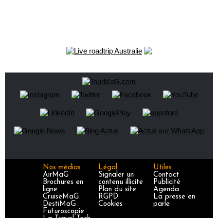
Nos médias
Légal
Utiles
AirMaG
Signaler un
Contact
Brochures en
contenu illicite
Publicité
ligne
Plan du site
Agenda
CruiseMaG
RGPD
La presse en
DestiMaG
Cookies
parle
Futuroscopie