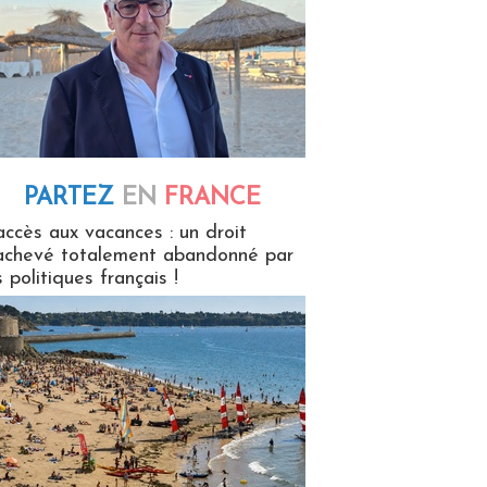
PARTEZ
EN
FRANCE
 en France
accès aux vacances : un droit
achevé totalement abandonné par
s politiques français !