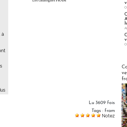
Les catalogues FRAM
v
O
A
h
A
 à
C
v
O
ont
Publi-n
es
Co
ve
fr
dus
Lu 3609 fois
Tags
:
fram
Notez