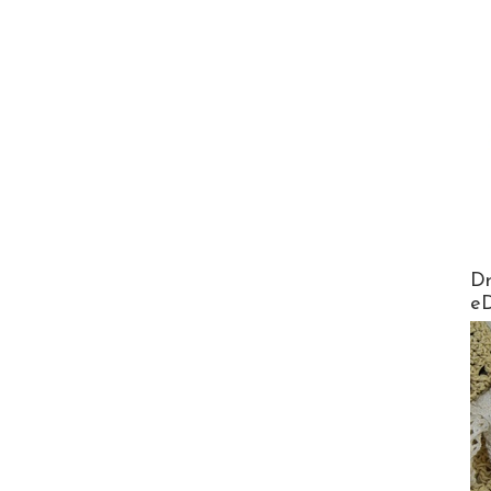
AirMa
Dr
e