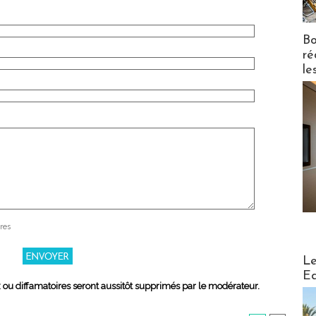
Bo
ré
le
res
Distribu
Le
Ed
x ou diffamatoires seront aussitôt supprimés par le modérateur.