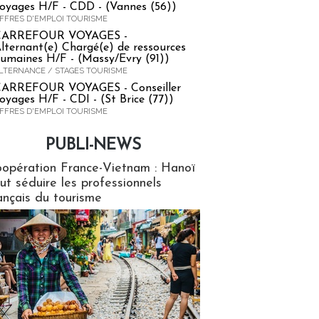
oyages H/F - CDD - (Vannes (56))
FFRES D'EMPLOI TOURISME
CARREFOUR VOYAGES -
lternant(e) Chargé(e) de ressources
umaines H/F - (Massy/Evry (91))
LTERNANCE / STAGES TOURISME
ARREFOUR VOYAGES - Conseiller
oyages H/F - CDI - (St Brice (77))
FFRES D'EMPLOI TOURISME
PUBLI-NEWS
ews
opération France-Vietnam : Hanoï
ut séduire les professionnels
ançais du tourisme