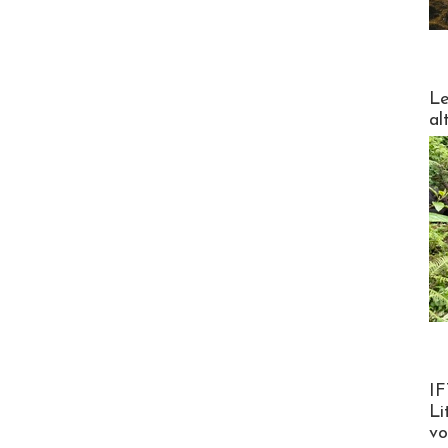
DESTI
Le
al
Product
IF
Li
v