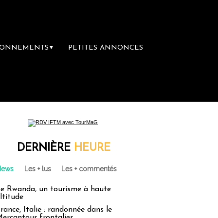
BONNEMENTS
PETITES ANNONCES
▼
DERNIÈRE
HEURE
News
Les + lus
Les + commentés
e Rwanda, un tourisme à haute
ltitude
rance, Italie : randonnée dans le
ercantour frontalier