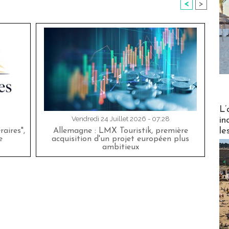
<
>
Partez
L’
Vendredi 24 Juillet 2026 - 07:28
in
le
aires",
Allemagne : LMX Touristik, première
e
acquisition d'un projet européen plus
ambitieux