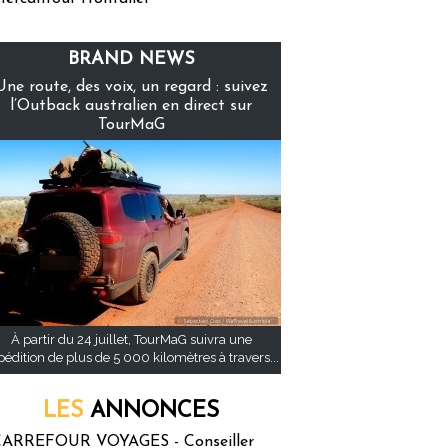
BRAND NEWS
Une route, des voix, un regard : suivez
l’Outback australien en direct sur
TourMaG
À partir du 24 juillet, TourMaG suivra une
pédition de plus de 5 000 kilomètres à travers...
LES
ANNONCES
ARREFOUR VOYAGES - Conseiller