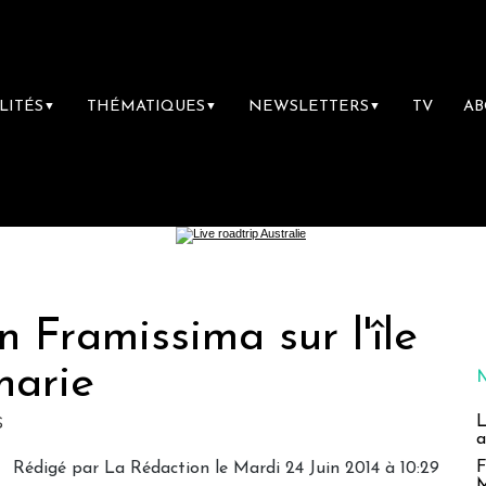
LITÉS
THÉMATIQUES
NEWSLETTERS
TV
A
▼
▼
▼
Framissima sur l'île
narie
s
L
a
F
Rédigé par
La Rédaction
le Mardi 24 Juin 2014 à 10:29
M