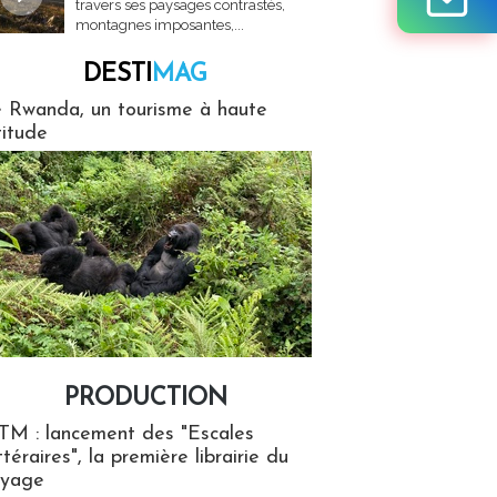
travers ses paysages contrastés,
montagnes imposantes,...
DESTI
MAG
MAG
 Rwanda, un tourisme à haute
titude
PRODUCTION
ion
TM : lancement des "Escales
ttéraires", la première librairie du
oyage