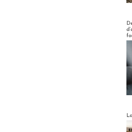
Actus V
De
d’
fo
Webinai
La