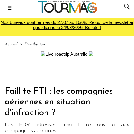
☰
Nos bureaux sont fermés du 27/07 au 16/08. Retour de la newsletter
quotidienne le 24/08/2026. Bel été !
Accueil
>
Distribution
Faillite FTI : les compagnies
aériennes en situation
d'infraction ?
Les EDV adressent une lettre ouverte aux
compagnies aériennes