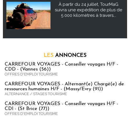
À partir du 24 juillet, TourMaG
suivra une expédition de plus de
5 000 kilomètres à travers...
LES
ANNONCES
CARREFOUR VOYAGES - Conseiller voyages H/F -
CDD - (Vannes (56))
OFFRES D'EMPLOI TOURISME
CARREFOUR VOYAGES - Alternant(e) Chargé(e) de
ressources humaines H/F - (Massy/Evry (91))
ALTERNANCE / STAGES TOURISME
CARREFOUR VOYAGES - Conseiller voyages H/F -
CDI - (St Brice (77))
OFFRES D'EMPLOI TOURISME