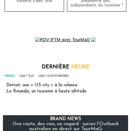
rachète Eden Tour
baromètre des…
indépendants du tourisme !
DERNIÈRE
HEURE
News
Les + lus
Les + commentés
Detroit, une « US city » à la relance
Le Rwanda, un tourisme à haute altitude
BRAND NEWS
Une route, des voix, un regard : suivez l’Outback
australien en direct sur TourMaG