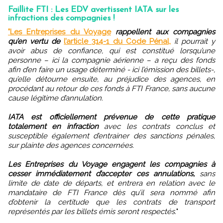
Faillite FTI : Les EDV avertissent IATA sur les
infractions des compagnies !
"Les Entreprises du Voyage
rappellent aux compagnies
qu’en vertu de
l’article 314-1 du Code Pénal,
il pourrait y
avoir abus de confiance, qui est constitué lorsqu’une
personne – ici la compagnie aérienne – a reçu des fonds
afin d’en faire un usage déterminé - ici l’émission des billets-,
qu’elle détourne ensuite, au préjudice des agences, en
procédant au retour de ces fonds à FTI France, sans aucune
cause légitime d’annulation.
IATA est officiellement prévenue de cette pratique
totalement en infraction
avec les contrats conclus et
susceptible également d’entrainer des sanctions pénales,
sur plainte des agences concernées.
Les Entreprises du Voyage engagent les compagnies à
cesser immédiatement d’accepter ces annulations,
sans
limite de date de départs, et entrera en relation avec le
mandataire de FTI France dès qu’il sera nommé afin
d’obtenir la certitude que les contrats de transport
représentés par les billets émis seront respectés.
"