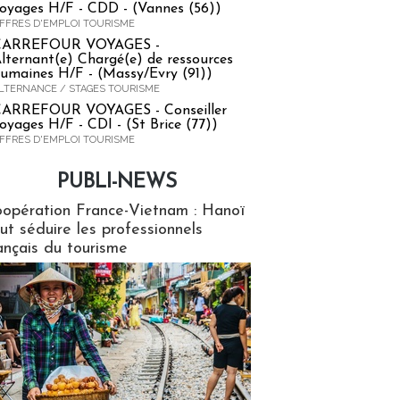
oyages H/F - CDD - (Vannes (56))
FFRES D'EMPLOI TOURISME
CARREFOUR VOYAGES -
lternant(e) Chargé(e) de ressources
umaines H/F - (Massy/Evry (91))
LTERNANCE / STAGES TOURISME
ARREFOUR VOYAGES - Conseiller
oyages H/F - CDI - (St Brice (77))
FFRES D'EMPLOI TOURISME
PUBLI-NEWS
ews
opération France-Vietnam : Hanoï
ut séduire les professionnels
ançais du tourisme