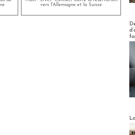
bus de
Train : SNCF Connect ouvre la réservation
me
vers l'Allemagne et la Suisse
Actus V
De
d’
fo
Webinai
La