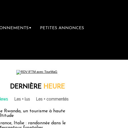
BONNEMENTS
PETITES ANNONCES
▼
DERNIÈRE
HEURE
News
Les + lus
Les + commentés
e Rwanda, un tourisme à haute
ltitude
rance, Italie : randonnée dans le
ercantour frontalier