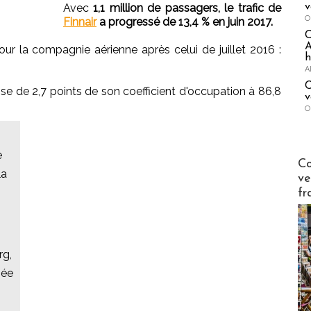
v
Avec
1,1 million de passagers, le trafic de
O
Finnair
a progressé de 13,4 % en juin 2017.
A
r la compagnie aérienne après celui de juillet 2016 :
h
A
C
e de 2,7 points de son coefficient d'occupation à 86,8
v
O
e
Publi-n
Co
la
ve
fr
,
rg,
née