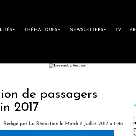
LITÉS
THÉMATIQUES
NEWSLETTERS
TV
A
▼
▼
▼
illion de passagers
uin 2017
L
a
Rédigé par
La Rédaction
le Mardi 11 Juillet 2017 à 11:48
F
M