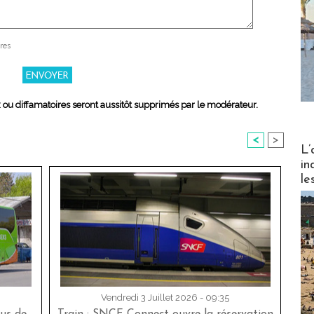
res
x ou diffamatoires seront aussitôt supprimés par le modérateur.
<
>
Partez
L’
in
le
Vendredi 3 Juillet 2026 - 09:35