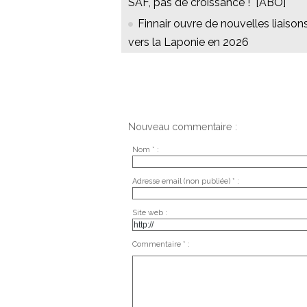
SAF, pas de croissance !" [ABO]
Finnair ouvre de nouvelles liaison
vers la Laponie en 2026
Nouveau commentaire :
Nom * :
Adresse email (non publiée) * :
Site web :
Commentaire * :