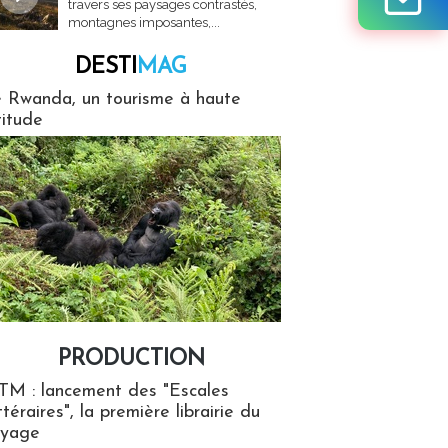
travers ses paysages contrastés,
montagnes imposantes,...
DESTI
MAG
MAG
 Rwanda, un tourisme à haute
titude
PRODUCTION
ion
TM : lancement des "Escales
ttéraires", la première librairie du
oyage