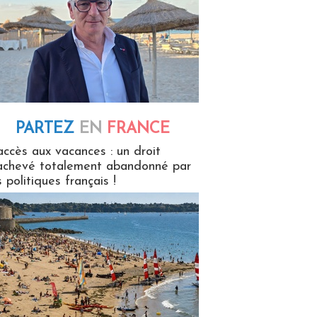
PARTEZ
EN
FRANCE
 en France
accès aux vacances : un droit
achevé totalement abandonné par
s politiques français !