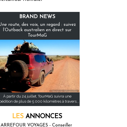
BRAND NEWS
Une route, des voix, un regard : suivez
l’Outback australien en direct sur
TourMaG
À partir du 24 juillet, TourMaG suivra une
pédition de plus de 5 000 kilomètres à travers...
LES
ANNONCES
ARREFOUR VOYAGES - Conseiller