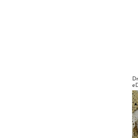
AirMa
Dr
e