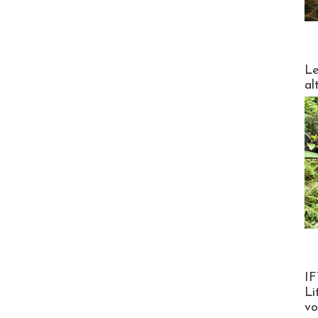
DESTI
Le
al
Product
IF
Li
v