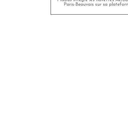
FlixBus intègre les navettes Aéro
Paris-Beauvais sur sa platefor