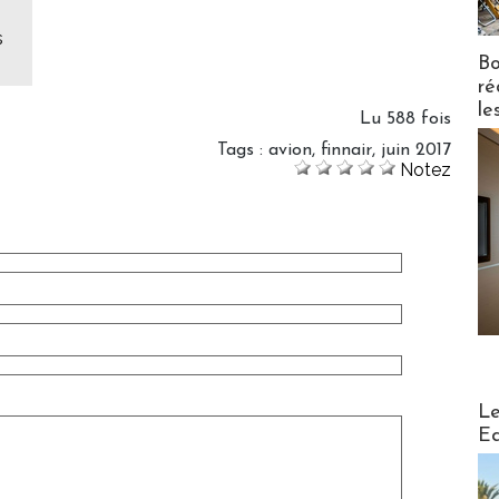
s
Bo
ré
le
Lu 588 fois
Tags
:
avion
,
finnair
,
juin 2017
Notez
Distribu
Le
Ed