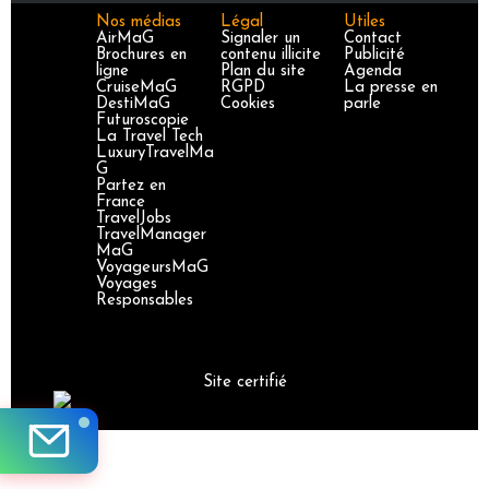
Nos médias
Légal
Utiles
AirMaG
Signaler un
Contact
Brochures en
contenu illicite
Publicité
ligne
Plan du site
Agenda
CruiseMaG
RGPD
La presse en
DestiMaG
Cookies
parle
Futuroscopie
La Travel Tech
LuxuryTravelMa
G
Partez en
France
TravelJobs
TravelManager
MaG
VoyageursMaG
Voyages
Responsables
Site certifié