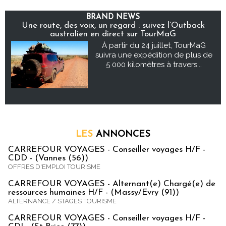
BRAND NEWS
Une route, des voix, un regard : suivez l’Outback
australien en direct sur TourMaG
À partir du 24 juillet, TourMaG
suivra une expédition de plus de
5 000 kilomètres à travers...
LES
ANNONCES
CARREFOUR VOYAGES - Conseiller voyages H/F -
CDD - (Vannes (56))
OFFRES D'EMPLOI TOURISME
CARREFOUR VOYAGES - Alternant(e) Chargé(e) de
ressources humaines H/F - (Massy/Evry (91))
ALTERNANCE / STAGES TOURISME
CARREFOUR VOYAGES - Conseiller voyages H/F -