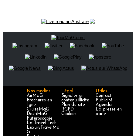
Nos médias
Légal
Utiles
AirMaG
Signaler un
Contact
Brochures en
contenu illicite
Publicité
ligne
Plan du site
Agenda
CruiseMaG
RGPD
La presse en
DestiMaG
Cookies
parle
Futuroscopie
La Travel Tech
LuxuryTravelMa
G