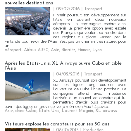
nouvelles destinations
| 09/02/2016
|
Transport
Finnair poursuit son développement sur
l'Asie en ouvrant deux nouveaux
aéroports. La compagnie espère ainsi
devenir la première option avec escale
des Français qui veulent se rendre dans
ces régions du globe. Passer par la
Finlande pour rejoindre l'Asie n'est pas un chemin très naturel pour
un...
aéroport
,
Airbus A350
,
Asie
,
Biarritz
,
Finnair
,
Lyon
Après les Etats-Unis, XL Airways ouvre Cuba et cible
l'Asie
| 04/02/2016
|
Transport
XL Airways poursuit son développement
sur les lignes long courrier avec
l'ouverture de Cuba l'hiver prochain. La
compagnie attend avec impatience
l'arrivée d'un nouvel actionnaire qui lui
permettrait d'avoir plus d'avions pour
ouvrir des lignes en province, voire même en Asie ! L’activité...
Asie
,
chine Cuba
,
Etats Unis
,
Laurent Magnin
,
XL airways
Visiteurs explose les compteurs pour ses 30 ans
| 08/10/2015
|
Production