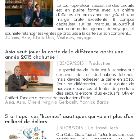
Le tour-opérateur spécialiste des circuits
est en pleine forme avec un chiffre
d’affaires en croissance de 31% et une
marge brute excellente. Il compte
capitaliser sur sa marque, aujourd’hui
bien connue des agences de voyages, et
souhaite relancer les ventes de produits à la carte sur son continent...
30 ans
,
Asie
,
Etats-Unis
,
Visiteurs
,
voyage
Asia veut jouer la carte de la différence après une
année 2015 chahutée !
| 25/09/2015
|
Production
Le spécialiste de l'Asie est à la peine sur
certaines de ses destinations fétiches,
mais devrait redresser la barre en 2016.
Pour se différencier, il veut ajouter de
nouveaux services et tenter de produire
des séjours encore plus exclusifs. Olivier
Chiffert, l’ancien directeur de production d’Asia,...
Asia
,
Asie
,
Orient
,
virginie Gerbault
,
Yannick Barde
Start-ups : ces "licornes" asiatiques qui valent plus d'un
milliard de dollars
| 31/08/2015
|
La Travel Tech
Ola Cabs, Grab Taxi et TuJia, trois start-ups