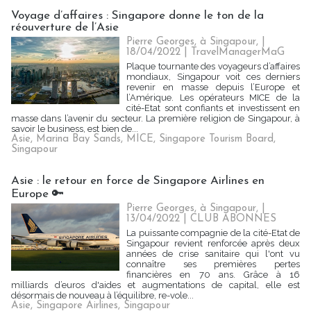
Voyage d’affaires : Singapore donne le ton de la
réouverture de l’Asie
Pierre Georges, à Singapour, |
18/04/2022
|
TravelManagerMaG
Plaque tournante des voyageurs d’affaires
mondiaux, Singapour voit ces derniers
revenir en masse depuis l’Europe et
l’Amérique. Les opérateurs MICE de la
cité-Etat sont confiants et investissent en
masse dans l’avenir du secteur. La première religion de Singapour, à
savoir le business, est bien de...
Asie
,
Marina Bay Sands
,
MICE
,
Singapore Tourism Board
,
Singapour
Asie : le retour en force de Singapore Airlines en
Europe 🔑
Pierre Georges, à Singapour, |
13/04/2022
|
CLUB ABONNES
La puissante compagnie de la cité-Etat de
Singapour revient renforcée après deux
années de crise sanitaire qui l'ont vu
connaître ses premières pertes
financières en 70 ans. Grâce à 16
milliards d’euros d'aides et augmentations de capital, elle est
désormais de nouveau à l’équilibre, re-vole...
Asie
,
Singapore Airlines
,
Singapour