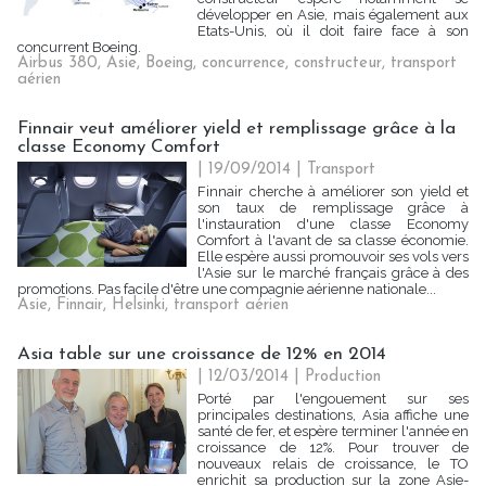
développer en Asie, mais également aux
Etats-Unis, où il doit faire face à son
concurrent Boeing.
Airbus 380
,
Asie
,
Boeing
,
concurrence
,
constructeur
,
transport
aérien
Finnair veut améliorer yield et remplissage grâce à la
classe Economy Comfort
| 19/09/2014
|
Transport
Finnair cherche à améliorer son yield et
son taux de remplissage grâce à
l'instauration d'une classe Economy
Comfort à l'avant de sa classe économie.
Elle espère aussi promouvoir ses vols vers
l'Asie sur le marché français grâce à des
promotions. Pas facile d'être une compagnie aérienne nationale...
Asie
,
Finnair
,
Helsinki
,
transport aérien
Asia table sur une croissance de 12% en 2014
| 12/03/2014
|
Production
Porté par l'engouement sur ses
principales destinations, Asia affiche une
santé de fer, et espère terminer l'année en
croissance de 12%. Pour trouver de
nouveaux relais de croissance, le TO
enrichit sa production sur la zone Asie-