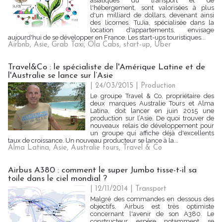
asiatiques du transport et de
l'hébergement, sont valorisées à plus
d'un milliard de dollars, devenant ainsi
des licornes. TuJia, spécialisée dans la
location d'appartements, envisage
aujourd'hui de se développer en France. Les start-ups touristiques...
Airbnb
,
Asie
,
Grab Taxi
,
Ola Cabs
,
start-up
,
Uber
Travel&Co : le spécialiste de l'Amérique Latine et de
l'Australie se lance sur l’Asie
| 24/03/2015
|
Production
Le groupe Travel & Co, propriétaire des
deux marques Australie Tours et Alma
Latina, doit lancer en juin 2015 une
production sur l’Asie. De quoi trouver de
nouveaux relais de développement pour
un groupe qui affiche déjà d'excellents
taux de croissance. Un nouveau producteur se lance à la...
Alma Latina
,
Asie
,
Australie tours
,
Travel & Co
Airbus A380 : comment le super Jumbo tisse-t-il sa
toile dans le ciel mondial ?
| 12/11/2014
|
Transport
Malgré des commandes en dessous des
objectifs, Airbus est très optimiste
concernant l'avenir de son A380. Le
constructeur espère notamment se