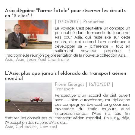
Asia dégaine "l'arme fatale" pour réserver les circuits
en "2 clics" !
| 17/10/2017
|
Production
Le Voyage. C’est peut-être un concept un
peu oublié dans le monde du tourisme.
Pas pour Asia, qui reste axé sur cette
notion, et qui entend bien continuer à
développer sa « différence » tout en
s’affirmant novateur perpétuel !
Traditionnelle réunion de présentation de la nouvelle collection Asia,...
Asia
,
Asie
,
Jean-Paul Chantraine
L'Asie, plus que jamais l'eldorado du transport aérien
mondial
Pierre Georges
| 16/10/2017
|
Transport
Perspective d'un accord de ciel ouvert
avec l'Union européenne, multiplication
des compagnies low-cost long courriers,
croissance du trafic toujours aussi
impressionnante... l'Asie n'a pas fini
d'attiser les convoitises du transport aérien mondial. En 2015, déjà,
l'Association des nations d'Asie du...
Asie
,
Ciel ouvert
,
Low cost