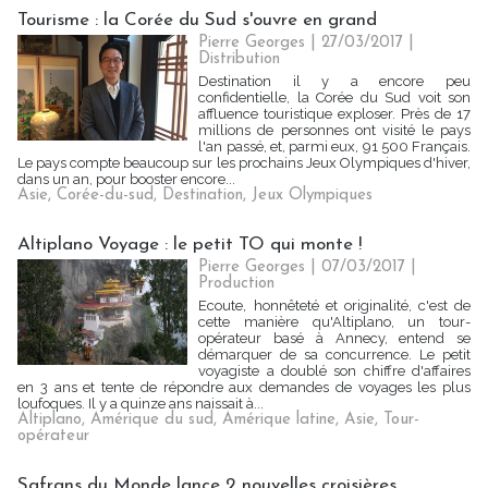
Tourisme : la Corée du Sud s'ouvre en grand
Pierre Georges
| 27/03/2017
|
Distribution
Destination il y a encore peu
confidentielle, la Corée du Sud voit son
affluence touristique exploser. Près de 17
millions de personnes ont visité le pays
l'an passé, et, parmi eux, 91 500 Français.
Le pays compte beaucoup sur les prochains Jeux Olympiques d'hiver,
dans un an, pour booster encore...
Asie
,
Corée-du-sud
,
Destination
,
Jeux Olympiques
Altiplano Voyage : le petit TO qui monte !
Pierre Georges
| 07/03/2017
|
Production
Ecoute, honnêteté et originalité, c'est de
cette manière qu'Altiplano, un tour-
opérateur basé à Annecy, entend se
démarquer de sa concurrence. Le petit
voyagiste a doublé son chiffre d'affaires
en 3 ans et tente de répondre aux demandes de voyages les plus
loufoques. Il y a quinze ans naissait à...
Altiplano
,
Amérique du sud
,
Amérique latine
,
Asie
,
Tour-
opérateur
Safrans du Monde lance 2 nouvelles croisières