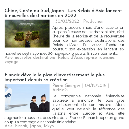
Chine, Corée du Sud, Japon... Les Relais d'Asie lancent
6 nouvelles destinations en 2022
| 30/03/2022
|
Production
Après plusieurs mois d’une activité en
suspens à cause de la crise sanitaire, c’est
l’heure de la reprise et de la réouverture
pour de nombreuses destinations des
Relais d’Asie. En 2022, l’opérateur
poursuit son expansion en lançant six
nouvelles destinations et 80 nouveaux produits. En complément...
Asie
,
nouvelles destinations
,
Relais d'Asie
,
reprise tourisme
,
voyage
Finnair dévoile le plan d’investissement le plus
important depuis sa création
Pierre Georges
| 04/12/2019
|
AirMaG
La compagnie nationale finlandaise
s’apprête à annoncer le plus gros
investissement de son histoire. Alors
qu’elle veut devenir la référence des
liaisons entre Europe et Asie, elle
augmentera aussi ses dessertes de la France. Finnair frappe un grand
coup. La compagnie nationale finlandaise...
Asie
,
Finnair
,
Japon
,
Tokyo