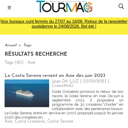
☰
Nos bureaux sont fermés du 27/07 au 16/08. Retour de la newsletter
quotidienne le 24/08/2026. Bel été !
Accueil
>
Tags
RÉSULTATS RECHERCHE
Tags (40) : Asie
Le Costa Serena revient en Asie dès juin 2023
Jean DA LUZ
| 03/02/2023
|
CruiseMaG
Costa Croisières annonce le retour de son
navire, le Costa Serena, en Asie. De juin à
septembre 2023, il proposera un
programme de 30 croisières "charter" en
collaboration avec des partenaires locaux.
Le Costa Serena, entré en service en 2007, proposait jusqu’à fin janvier
2020 des croisières en...
Asie
,
Costa Croisières
,
Costa Serena