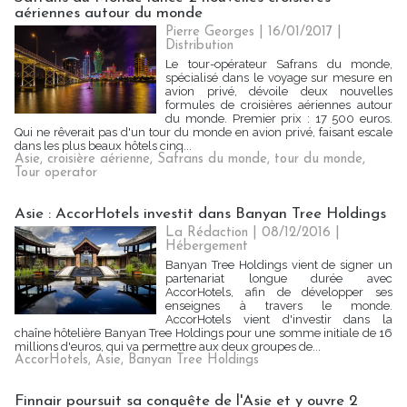
aériennes autour du monde
Pierre Georges
| 16/01/2017
|
Distribution
Le tour-opérateur Safrans du monde,
spécialisé dans le voyage sur mesure en
avion privé, dévoile deux nouvelles
formules de croisières aériennes autour
du monde. Premier prix : 17 500 euros.
Qui ne rêverait pas d'un tour du monde en avion privé, faisant escale
dans les plus beaux hôtels cinq...
Asie
,
croisière aérienne
,
Safrans du monde
,
tour du monde
,
Tour operator
Asie : AccorHotels investit dans Banyan Tree Holdings
La Rédaction
| 08/12/2016
|
Hébergement
Banyan Tree Holdings vient de signer un
partenariat longue durée avec
AccorHotels, afin de développer ses
enseignes à travers le monde.
AccorHotels vient d'investir dans la
chaîne hôtelière Banyan Tree Holdings pour une somme initiale de 16
millions d'euros, qui va permettre aux deux groupes de...
AccorHotels
,
Asie
,
Banyan Tree Holdings
Finnair poursuit sa conquête de l'Asie et y ouvre 2