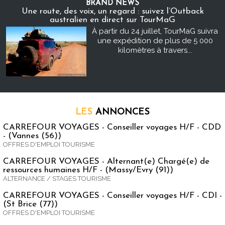
BRAND NEWS
Une route, des voix, un regard : suivez l’Outback
australien en direct sur TourMaG
À partir du 24 juillet, TourMaG suivra
une expédition de plus de 5 000
kilomètres à travers...
LES
ANNONCES
CARREFOUR VOYAGES - Conseiller voyages H/F - CDD
- (Vannes (56))
OFFRES D'EMPLOI TOURISME
CARREFOUR VOYAGES - Alternant(e) Chargé(e) de
ressources humaines H/F - (Massy/Evry (91))
ALTERNANCE / STAGES TOURISME
CARREFOUR VOYAGES - Conseiller voyages H/F - CDI -
(St Brice (77))
OFFRES D'EMPLOI TOURISME