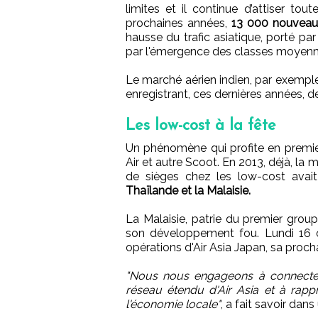
limites et il continue d’attiser to
prochaines années,
13 000 nouveaux
hausse du trafic asiatique, porté p
par l'émergence des classes moyenne
Le marché aérien indien, par exemple
enregistrant, ces dernières années, d
Les low-cost à la fête
Un phénomène qui profite en premier
Air et autre Scoot. En 2013, déjà, la
de sièges chez les low-cost avait
Thaïlande et la Malaisie.
La Malaisie, patrie du premier group
son développement fou. Lundi 16 
opérations d'Air Asia Japan, sa procha
"Nous nous engageons à connecter
réseau étendu d'Air Asia et à rapp
l'économie locale"
, a fait savoir da