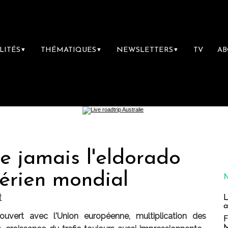
LITÉS
THÉMATIQUES
NEWSLETTERS
TV
A
▼
▼
▼
ue jamais l'eldorado
aérien mondial
t
L
a
ouvert avec l'Union européenne, multiplication des
F
M