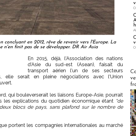
v
O
A
h
A
C
n concluant en 2012, rêve de revenir vers l'Europe. La
v
e n'en finit pas de se développer. DR Air Asia
O
En 2015, déjà, l'Association des nations
d'Asie du sud-est (Asean), faisait du
Publi-n
transport aérien l'un de ses secteurs
Co
ais, elle serait en pleine négociations avec l'Union
ve
uvert.
fr
rd, qui bouleverserait les liaisons Europe-Asie, pourrait
près les explications du quotidien économique étant
"de
 deux blocs de pays, sans plafond sur le nombre de
t que portent les compagnies internationales au marché