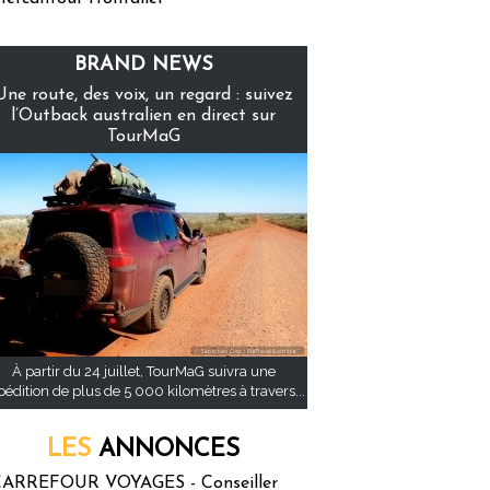
BRAND NEWS
Une route, des voix, un regard : suivez
l’Outback australien en direct sur
TourMaG
À partir du 24 juillet, TourMaG suivra une
pédition de plus de 5 000 kilomètres à travers...
LES
ANNONCES
ARREFOUR VOYAGES - Conseiller