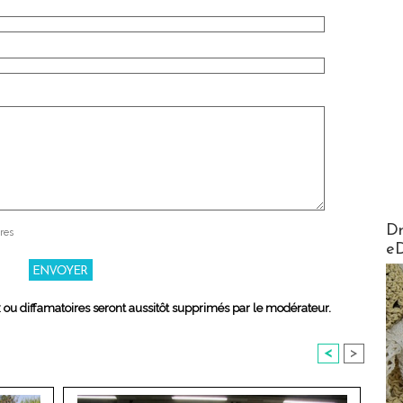
AirMa
Dr
res
e
x ou diffamatoires seront aussitôt supprimés par le modérateur.
<
>