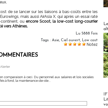
eux.
st de se lancer sur les liaisons à bas-coûts entre les
Eurowings, mais aussi AirAsia X, qui après un essai raté
x-continent, ou
encore Scoot, la low-cost long-courrier
DESTI
Le
té vers Athènes.
al
Lu 5888 fois
Tags
:
Asie
,
Ciel ouvert
,
Low cost
Notez
OMMENTAIRES
|
Alerter
en comparaison à ceci. Du personnel aux salaires et lois sociales
iés à fond, la maintenance ole-ole...
Product
IF
Li
v