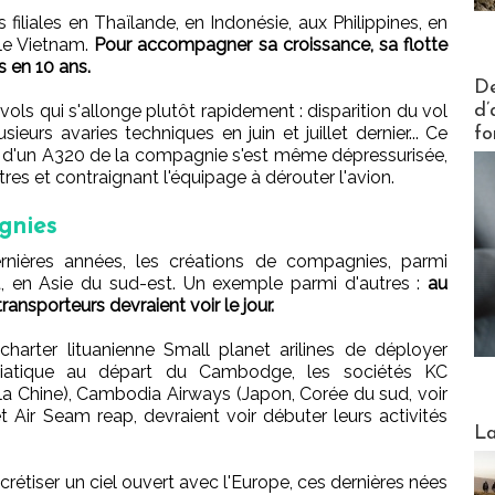
filiales en Thaïlande, en Indonésie, aux Philippines, en
 le Vietnam.
Pour accompagner sa croissance, sa flotte
s en 10 ans.
Actus V
De
d’
vols qui s'allonge plutôt rapidement : disparition du vol
eurs avaries techniques en juin et juillet dernier... Ce
fo
e d'un A320 de la compagnie s'est même dépressurisée,
s et contraignant l'équipage à dérouter l'avion.
gnies
ernières années, les créations de compagnies, parmi
, en Asie du sud-est. Un exemple parmi d'autres :
au
nsporteurs devraient voir le jour.
arter lituanienne Small planet arilines de déployer
siatique au départ du Cambodge, les sociétés KC
rs la Chine), Cambodia Airways (Japon, Corée du sud, voir
 et Air Seam reap, devraient voir débuter leurs activités
Webinai
La
crétiser un ciel ouvert avec l'Europe, ces dernières nées