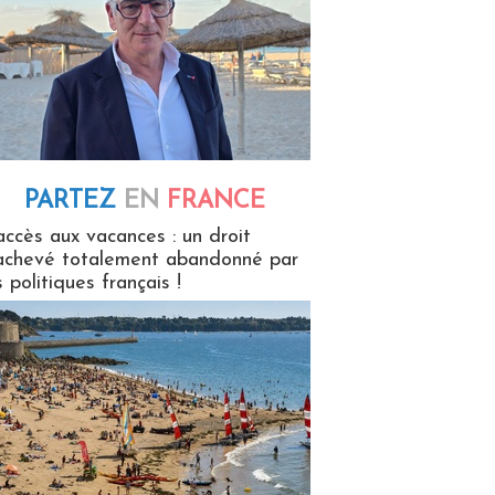
PARTEZ
EN
FRANCE
 en France
accès aux vacances : un droit
achevé totalement abandonné par
s politiques français !