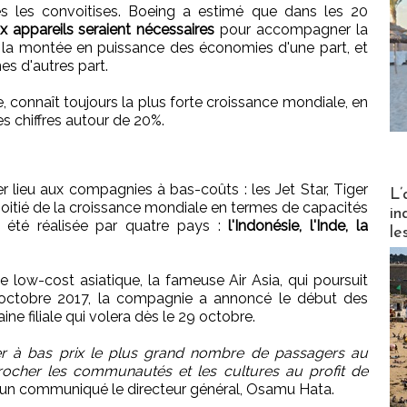
utes les convoitises. Boeing a estimé que dans les 20
 appareils seraient nécessaires
pour accompagner la
ar la montée en puissance des économies d'une part, et
s d'autres part.
, connaît toujours la plus forte croissance mondiale, en
es chiffres autour de 20%.
Partez
 lieu aux compagnies à bas-coûts : les Jet Star, Tiger
L’
 moitié de la croissance mondiale en termes de capacités
in
 été réalisée par quatre pays :
l'Indonésie, l'Inde, la
le
e low-cost asiatique, la fameuse Air Asia, qui poursuit
octobre 2017, la compagnie a annoncé le début des
ine filiale qui volera dès le 29 octobre.
 à bas prix le plus grand nombre de passagers au
rocher les communautés et les cultures au profit de
ns un communiqué le directeur général, Osamu Hata.