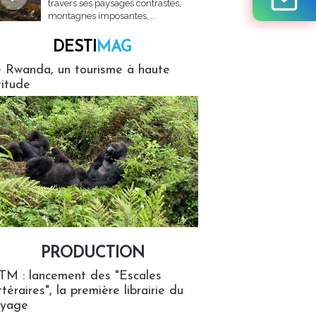
travers ses paysages contrastés,
montagnes imposantes,...
DESTI
MAG
MAG
 Rwanda, un tourisme à haute
titude
PRODUCTION
ion
TM : lancement des "Escales
ttéraires", la première librairie du
oyage