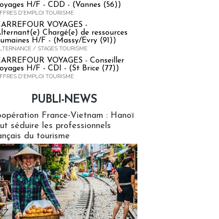
oyages H/F - CDD - (Vannes (56))
FFRES D'EMPLOI TOURISME
CARREFOUR VOYAGES -
lternant(e) Chargé(e) de ressources
umaines H/F - (Massy/Evry (91))
LTERNANCE / STAGES TOURISME
ARREFOUR VOYAGES - Conseiller
oyages H/F - CDI - (St Brice (77))
FFRES D'EMPLOI TOURISME
PUBLI-NEWS
ews
opération France-Vietnam : Hanoï
ut séduire les professionnels
ançais du tourisme