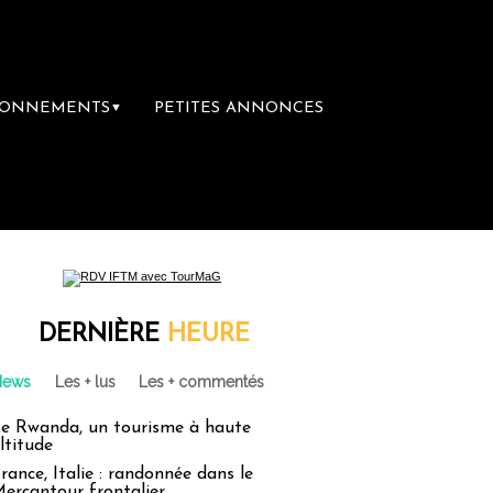
BONNEMENTS
PETITES ANNONCES
▼
DERNIÈRE
HEURE
News
Les + lus
Les + commentés
e Rwanda, un tourisme à haute
ltitude
rance, Italie : randonnée dans le
ercantour frontalier