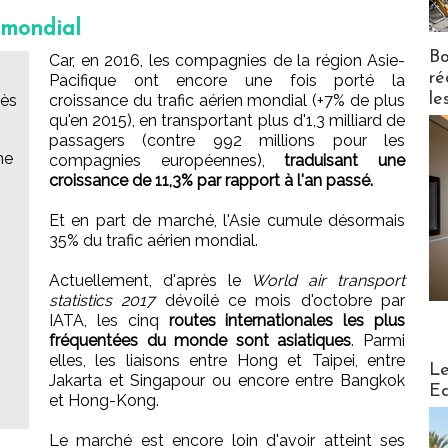
 mondial
Bo
Car, en 2016, les compagnies de la région Asie-
ré
Pacifique ont encore une fois porté la
le
dès
croissance du trafic aérien mondial (+7% de plus
qu'en 2015), en transportant plus d'1,3 milliard de
passagers (contre 992 millions pour les
ne
compagnies européennes),
traduisant une
croissance de 11,3% par rapport à l'an passé.
Et en part de marché, l'Asie cumule désormais
35% du trafic aérien mondial.
Actuellement, d'après le
World air transport
statistics 2017
dévoilé ce mois d'octobre par
IATA, les cinq
routes internationales les plus
fréquentées du monde sont asiatiques
. Parmi
elles, les liaisons entre Hong et Taipei, entre
Distribu
Le
Jakarta et Singapour ou encore entre Bangkok
Ed
et Hong-Kong.
Le marché est encore loin d'avoir atteint ses