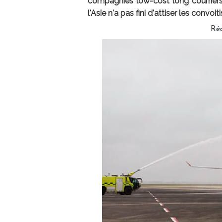
compagnies low-cost long courriers, 
l'Asie n'a pas fini d'attiser les convo
Ré