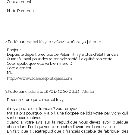
Cordialement.
N. de Pomereu
2.
Posté par
marcel lévy
le 17/01/2006 20:50
|
Alerter
Bonjour
Depuis le départ précipité de Pétain, il n'y a plus d'état français.
Quant à Laval pour des raisons de santé il a quitté son poste...
Côté république, elle va bien merci :)
Cordialement
ML
http://www.vacancespratiques.com
3.
Posté par
clodore
le 18/01/2006 06:42
|
Alerter
Reponse ironique a marcel levy.
il n'y a plus d'etat francais? vous croyez,
Mais alors pourquoi y a t-il une floppee de lois votee par vichy qui
sont encore actives.
quand a votre avis sur la republique vous devez avoir quelque
chose dans l'oeil qui vous empeche d'avoir une bonne vision.
En fait, que ( l'etatrepublique ) francais capable de fabriquer des