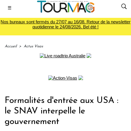
☰
Nos bureaux sont fermés du 27/07 au 16/08. Retour de la newsletter
quotidienne le 24/08/2026. Bel été !
Accueil
>
Actus Visas
Formalités d'entrée aux USA :
le SNAV interpelle le
gouvernement