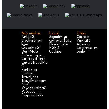
Nos médias
Légal
Utiles
AirMaG
Signaler un
Contact
Brochures en
contenu illicite
Publicité
ligne
Plan du site
Agenda
CruiseMaG
RGPD
La presse en
DestiMaG
Cookies
parle
Futuroscopie
La Travel Tech
LuxuryTravelMa
G
Partez en
France
TravelJobs
TravelManager
MaG
VoyageursMaG
Voyages
Responsables