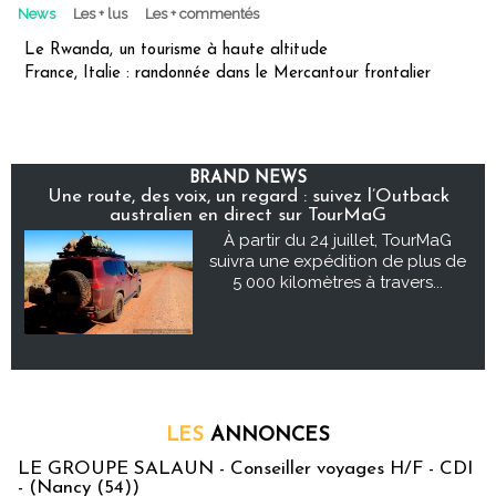
News
Les + lus
Les + commentés
Le Rwanda, un tourisme à haute altitude
France, Italie : randonnée dans le Mercantour frontalier
BRAND NEWS
Une route, des voix, un regard : suivez l’Outback
australien en direct sur TourMaG
À partir du 24 juillet, TourMaG
suivra une expédition de plus de
5 000 kilomètres à travers...
LES
ANNONCES
LE GROUPE SALAUN - Conseiller voyages H/F - CDI
- (Nancy (54))