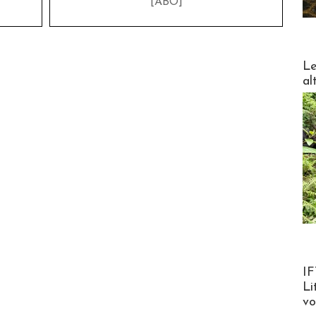
[ABO]
DESTI
Le
al
Product
IF
Li
v