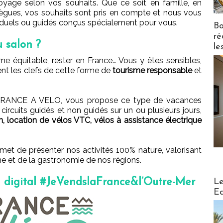
yage selon vos souhaits. Que ce soit en famille, en
lègues, vos souhaits sont pris en compte et nous vous
iduels ou guidés conçus spécialement pour vous.
Bo
ré
u salon ?
le
me équitable, rester en France… Vous y êtes sensibles,
nt les clefs de cette forme de
tourisme responsable
et
e FRANCE A VELO, vous propose ce type de vacances
: circuits guidés et non guidés sur un ou plusieurs jours,
in, location de vélos VTC, vélos à assistance électrique
met de présenter nos activités 100% nature, valorisant
e et de la gastronomie de nos régions.
Distribu
n digital #JeVendslaFrance&l’Outre-Mer
Le
Ed