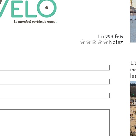
Lu 223 fois
Notez
Partez
L’
in
le