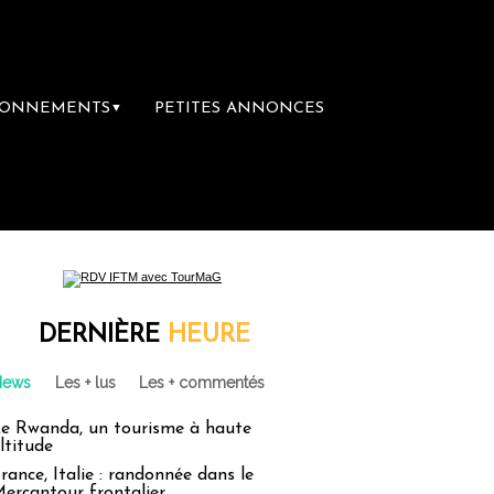
BONNEMENTS
PETITES ANNONCES
▼
DERNIÈRE
HEURE
News
Les + lus
Les + commentés
e Rwanda, un tourisme à haute
ltitude
rance, Italie : randonnée dans le
ercantour frontalier