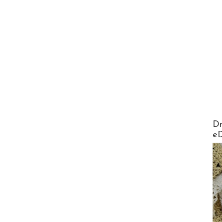
AirMa
Dr
e