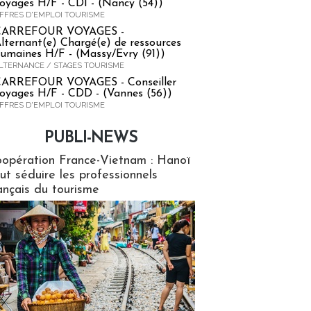
oyages H/F - CDI - (Nancy (54))
FFRES D'EMPLOI TOURISME
CARREFOUR VOYAGES -
lternant(e) Chargé(e) de ressources
umaines H/F - (Massy/Evry (91))
LTERNANCE / STAGES TOURISME
ARREFOUR VOYAGES - Conseiller
oyages H/F - CDD - (Vannes (56))
FFRES D'EMPLOI TOURISME
PUBLI-NEWS
ews
opération France-Vietnam : Hanoï
ut séduire les professionnels
ançais du tourisme