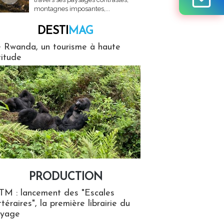
montagnes imposantes,...
DESTI
MAG
MAG
 Rwanda, un tourisme à haute
titude
PRODUCTION
ion
TM : lancement des "Escales
ttéraires", la première librairie du
oyage