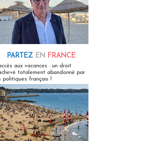
PARTEZ
EN
FRANCE
 en France
accès aux vacances : un droit
achevé totalement abandonné par
s politiques français !