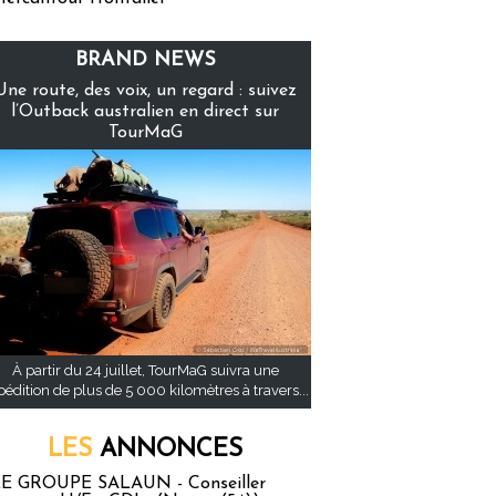
BRAND NEWS
Une route, des voix, un regard : suivez
l’Outback australien en direct sur
TourMaG
À partir du 24 juillet, TourMaG suivra une
pédition de plus de 5 000 kilomètres à travers...
LES
ANNONCES
E GROUPE SALAUN - Conseiller