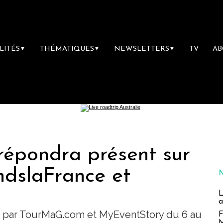
LITÉS
THÉMATIQUES
NEWSLETTERS
TV
A
▼
▼
▼
répondra présent sur
ndslaFrance et
L
a
sé par TourMaG.com et MyEventStory du 6 au
F
M