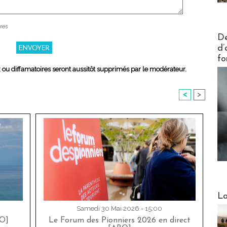
res
Actus V
De
d’
fo
x ou diffamatoires seront aussitôt supprimés par le modérateur.
<
>
Webinai
La
Samedi 30 Mai 2026 - 15:00
O]
Le Forum des Pionniers 2026 en direct