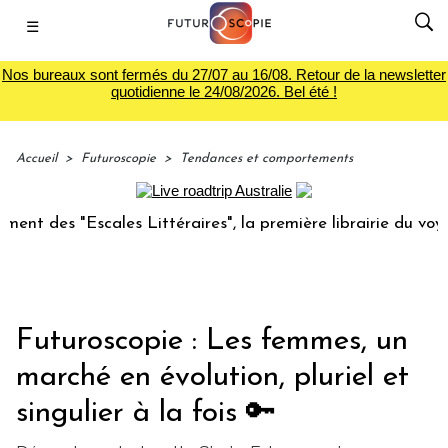
☰
Nos bureaux sont fermés du 27/07 au 16/08. Retour de la newsletter
quotidienne le 24/08/2026. Bel été !
Accueil
>
Futuroscopie
>
Tendances et comportements
Escales Littéraires", la première librairie du voyage
Le gr
Futuroscopie : Les femmes, un
marché en évolution, pluriel et
singulier à la fois 🔑