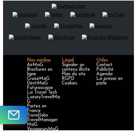
Nos médias
Légal
Utiles
AirMaG
Signaler un
Contact
Brochures en
contenu illicite
Publicité
ligne
Plan du site
Agenda
CruiseMaG
RGPD
La presse en
DestiMaG
Cookies
parle
Futuroscopie
La Travel Tech
LuxuryTravelMa
G
Partez en
France
TravelJobs
TravelManager
MaG
VoyageursMaG
Voyages