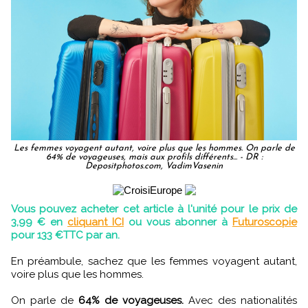
Les femmes voyagent autant, voire plus que les hommes. On parle de
64% de voyageuses, mais aux profils différents... - DR :
Depositphotos.com, VadimVasenin
Vous pouvez acheter cet article à l'unité pour le prix de
3,99 € en
cliquant ICI
ou vous abonner à
Futuroscopie
pour 133 €TTC par an.
En préambule, sachez que les femmes voyagent autant,
voire plus que les hommes.
On parle de
64% de voyageuses.
Avec des nationalités