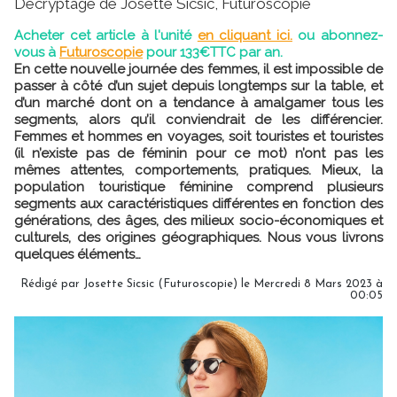
Décryptage de Josette Sicsic, Futuroscopie
Acheter cet article à l'unité
en cliquant ici.
ou abonnez-
vous à
Futuroscopie
pour 133€TTC par an.
En cette nouvelle journée des femmes, il est impossible de
passer à côté d’un sujet depuis longtemps sur la table, et
d’un marché dont on a tendance à amalgamer tous les
segments, alors qu’il conviendrait de les différencier.
Femmes et hommes en voyages, soit touristes et touristes
(il n’existe pas de féminin pour ce mot) n’ont pas les
mêmes attentes, comportements, pratiques. Mieux, la
population touristique féminine comprend plusieurs
segments aux caractéristiques différentes en fonction des
générations, des âges, des milieux socio-économiques et
culturels, des origines géographiques. Nous vous livrons
quelques éléments…
Rédigé par
Josette Sicsic (Futuroscopie)
le Mercredi 8 Mars 2023 à
00:05