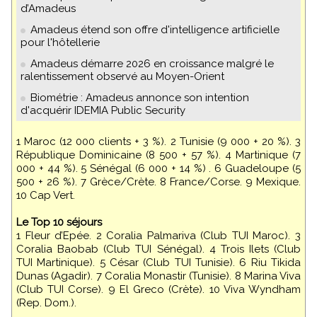
d’Amadeus
Amadeus étend son offre d'intelligence artificielle
pour l'hôtellerie
Amadeus démarre 2026 en croissance malgré le
ralentissement observé au Moyen-Orient
Biométrie : Amadeus annonce son intention
d'acquérir IDEMIA Public Security
1 Maroc (12 000 clients + 3 %). 2 Tunisie (9 000 + 20 %). 3
République Dominicaine (8 500 + 57 %). 4 Martinique (7
000 + 44 %). 5 Sénégal (6 000 + 14 %) . 6 Guadeloupe (5
500 + 26 %). 7 Grèce/Crète. 8 France/Corse. 9 Mexique.
10 Cap Vert.
Le Top 10 séjours
1 Fleur d’Epée. 2 Coralia Palmariva (Club TUI Maroc). 3
Coralia Baobab (Club TUI Sénégal). 4 Trois Ilets (Club
TUI Martinique). 5 César (Club TUI Tunisie). 6 Riu Tikida
Dunas (Agadir). 7 Coralia Monastir (Tunisie). 8 Marina Viva
(Club TUI Corse). 9 El Greco (Crète). 10 Viva Wyndham
(Rep. Dom.).