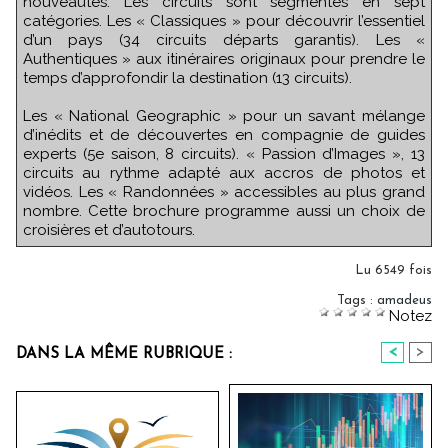
nouveautés. Les circuits sont segmentés en sept
catégories. Les « Classiques » pour découvrir l’essentiel
d’un pays (34 circuits départs garantis). Les «
Authentiques » aux itinéraires originaux pour prendre le
temps d’approfondir la destination (13 circuits).
Les « National Geographic » pour un savant mélange
d’inédits et de découvertes en compagnie de guides
experts (5e saison, 8 circuits). « Passion d’Images », 13
circuits au rythme adapté aux accros de photos et
vidéos. Les « Randonnées » accessibles au plus grand
nombre. Cette brochure programme aussi un choix de
croisières et d’autotours.
Lu 6549 fois
Tags
:
amadeus
Notez
<
>
DANS LA MÊME RUBRIQUE :