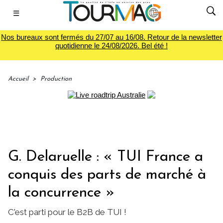
☰
Nos bureaux sont fermés du 27/07 au 16/08. Retour de la newsletter
quotidienne le 24/08/2026. Bel été !
Accueil
>
Production
G. Delaruelle : « TUI France a
conquis des parts de marché à
la concurrence »
C'est parti pour le B2B de TUI !