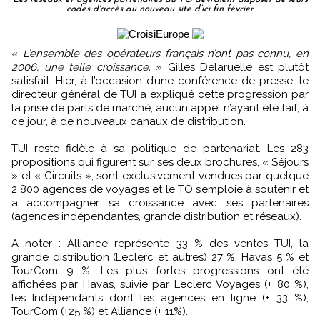
codes d'accès au nouveau site d’ici fin février
«
L’ensemble des opérateurs français n’ont pas connu, en
2006, une telle croissance.
» Gilles Delaruelle est plutôt
satisfait. Hier, à l’occasion d’une conférence de presse, le
directeur général de TUI a expliqué cette progression par
la prise de parts de marché, aucun appel n’ayant été fait, à
ce jour, à de nouveaux canaux de distribution.
TUI reste fidèle à sa politique de partenariat. Les 283
propositions qui figurent sur ses deux brochures, « Séjours
» et « Circuits », sont exclusivement vendues par quelque
2 800 agences de voyages et le TO s’emploie à soutenir et
a accompagner sa croissance avec ses partenaires
(agences indépendantes, grande distribution et réseaux).
A noter : Alliance représente 33 % des ventes TUI, la
grande distribution (Leclerc et autres) 27 %, Havas 5 % et
TourCom 9 %. Les plus fortes progressions ont été
affichées par Havas, suivie par Leclerc Voyages (+ 80 %),
les Indépendants dont les agences en ligne (+ 33 %),
TourCom (+25 %) et Alliance (+ 11%).