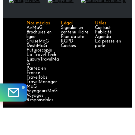
Nos médias
Légal
Utiles
AirMaG
Signaler un
Contact
Brochures en
contenu illicite
Publicité
ligne
Plan du site
Agenda
CruiseMaG
RGPD
La presse en
DestiMaG
Cookies
parle
Futuroscopie
La Travel Tech
LuxuryTravelMa
G
Partez en
France
TravelJobs
TravelManager
MaG
VoyageursMaG
Voyages
Responsables
Site certifié