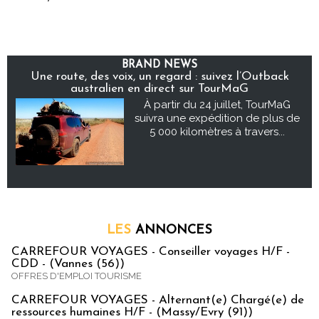
BRAND NEWS
Une route, des voix, un regard : suivez l’Outback
australien en direct sur TourMaG
À partir du 24 juillet, TourMaG
suivra une expédition de plus de
5 000 kilomètres à travers...
LES
ANNONCES
CARREFOUR VOYAGES - Conseiller voyages H/F -
CDD - (Vannes (56))
OFFRES D'EMPLOI TOURISME
CARREFOUR VOYAGES - Alternant(e) Chargé(e) de
ressources humaines H/F - (Massy/Evry (91))