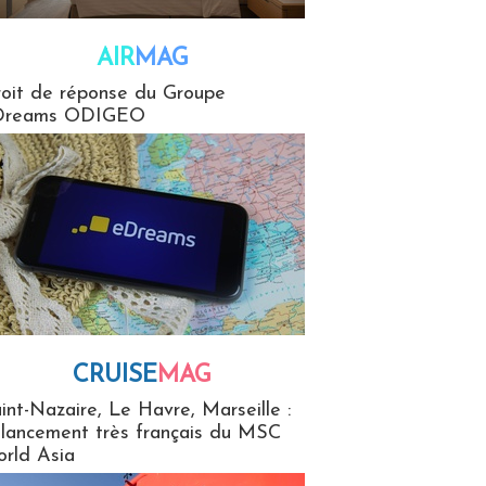
AIR
MAG
G
oit de réponse du Groupe
Dreams ODIGEO
CRUISE
MAG
MaG
int-Nazaire, Le Havre, Marseille :
 lancement très français du MSC
rld Asia