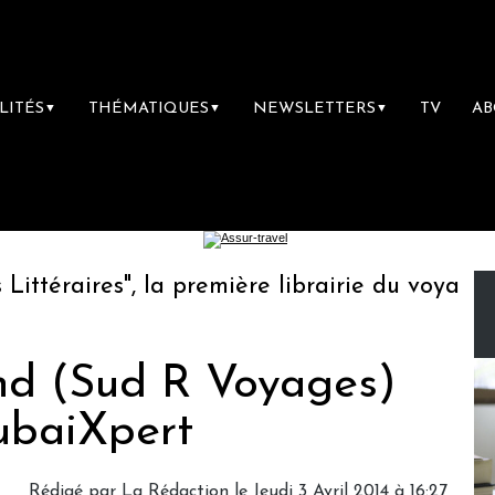
LITÉS
THÉMATIQUES
NEWSLETTERS
TV
A
▼
▼
▼
éraires", la première librairie du voyage
L
nd (Sud R Voyages)
ubaiXpert
Rédigé par
La Rédaction
le Jeudi 3 Avril 2014 à 16:27