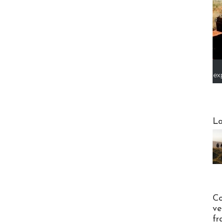
ex
Webinai
La
Publi-n
Co
ve
fr