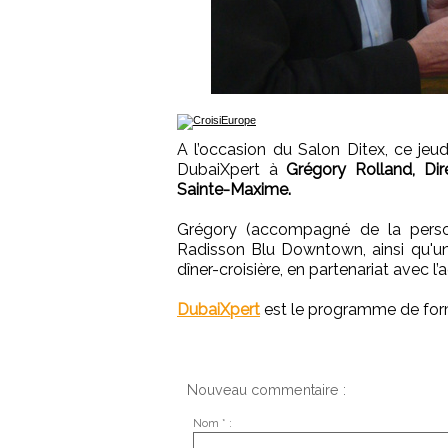
A l’occasion du Salon Ditex, ce jeu
DubaiXpert à
Grégory Rolland, Di
Sainte-Maxime.
Grégory (accompagné de la person
Radisson Blu Downtown, ainsi qu'une 
dîner-croisière, en partenariat avec 
DubaiXpert
‎ est le programme de fo
Nouveau commentaire :
Nom * :