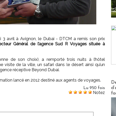
di 3 avril à Avignon, le Dubai - DTCM a remis son prix
recteur Général de l’agence Sud R Voyages située à
ne de son choix), a remporté trois nuits à l’hôtel
visite de la ville, un safari dans le désert ainsi qu’un
l’agence réceptive Beyond Dubai.
rmation lancé en 2012 destiné aux agents de voyages.
Actus V
De
d’
Lu 950 fois
Notez
fo