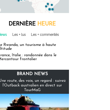
DERNIÈRE
HEURE
News
Les + lus
Les + commentés
e Rwanda, un tourisme à haute
ltitude
rance, Italie : randonnée dans le
ercantour frontalier
BRAND NEWS
Une route, des voix, un regard : suivez
l’Outback australien en direct sur
TourMaG