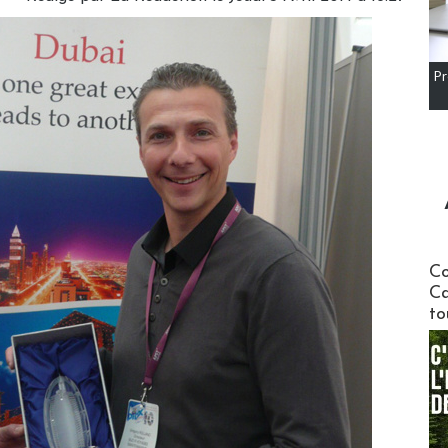
Pr
Communi
Co
Ca
to