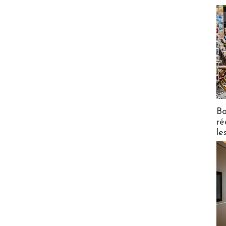
Bo
ré
le