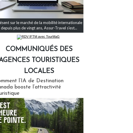
ésent sur le marché de la mobilité internationale
depuis plus de vingt ans, Assur-Travel s'est...
COMMUNIQUÉS DES
AGENCES TOURISTIQUES
LOCALES
qués des agences touristiques locales
mment l’IA de Destination
nada booste l’attractivité
uristique