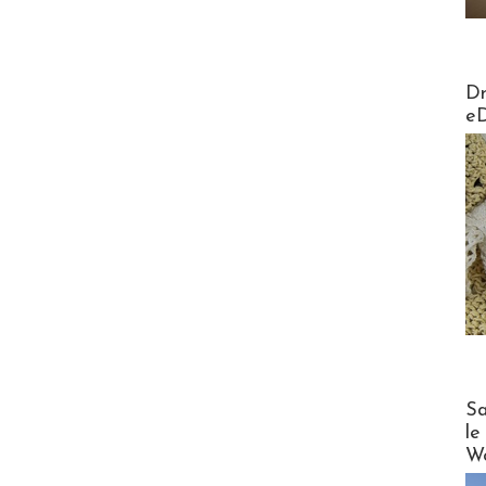
AirMa
Dr
e
Cruise
Sa
le
Wo