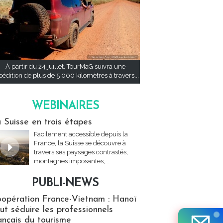
À partir du 24 juillet, TourMaG suivra une
pédition de plus de 5 000 kilomètres à travers...
WEBINAIRES
res
 Suisse en trois étapes
Facilement accessible depuis la
France, la Suisse se découvre à
travers ses paysages contrastés,
montagnes imposantes,...
PUBLI-NEWS
ews
opération France-Vietnam : Hanoï
ut séduire les professionnels
ançais du tourisme