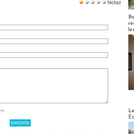
Notez
Bo
ré
le
Distribu
Le
res
Ed