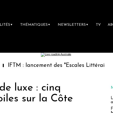
LITÉS
THÉMATIQUES
NEWSLETTERS
TV
A
▼
▼
▼
: lancement des "Escales Littéraires", la pre
e luxe : cinq
iles sur la Côte
L
a
F
M