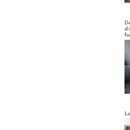
Actus V
De
d’
fo
Webinai
La