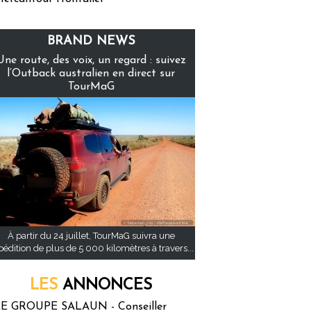
BRAND NEWS
Une route, des voix, un regard : suivez
l’Outback australien en direct sur
TourMaG
À partir du 24 juillet, TourMaG suivra une
pédition de plus de 5 000 kilomètres à travers...
LES
ANNONCES
E GROUPE SALAUN - Conseiller