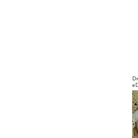
AirMa
Dr
e