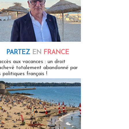
PARTEZ
EN
FRANCE
 en France
accès aux vacances : un droit
achevé totalement abandonné par
s politiques français !