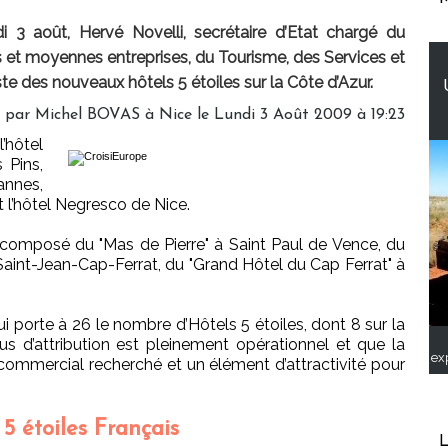
3 août, Hervé Novelli, secrétaire d’Etat chargé du
s et moyennes entreprises, du Tourisme, des Services et
e des nouveaux hôtels 5 étoiles sur la Côte d’Azur.
 par Michel BOVAS à Nice le Lundi 3 Août 2009 à 19:23
’hôtel
 Pins,
annes,
 l’hôtel Negresco de Nice.
t composé du "Mas de Pierre" à Saint Paul de Vence, du
 Saint-Jean-Cap-Ferrat, du "Grand Hôtel du Cap Ferrat" à
ui porte à 26 le nombre d’Hôtels 5 étoiles, dont 8 sur la
s d’attribution est pleinement opérationnel et que la
ex
commercial recherché et un élément d’attractivité pour
 5 étoiles Français
L