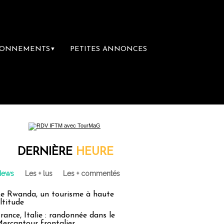
BONNEMENTS
PETITES ANNONCES
▼
mière librairie du voyage
Le groupe Sainte
DERNIÈRE
HEURE
News
Les + lus
Les + commentés
e Rwanda, un tourisme à haute
ltitude
rance, Italie : randonnée dans le
ercantour frontalier