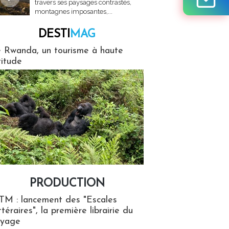
travers ses paysages contrastés,
montagnes imposantes,...
DESTI
MAG
MAG
 Rwanda, un tourisme à haute
titude
PRODUCTION
ion
TM : lancement des "Escales
ttéraires", la première librairie du
oyage