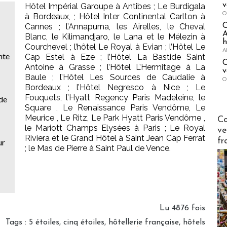
v
Hôtel Impérial Garoupe à Antibes ; Le Burdigala
O
à Bordeaux, ; Hôtel Inter Continental Carlton à
Cannes ; l’Annapurna, les Airelles, le Cheval
A
Blanc, le Kilimandjaro, le Lana et le Mélezin à
h
Courchevel ; l’hôtel Le Royal à Evian ; l’Hôtel Le
A
nte
Cap Estel à Eze ; l’Hôtel La Bastide Saint
C
Antoine à Grasse ; l’Hôtel L’Hermitage à La
v
Baule ; l’Hôtel Les Sources de Caudalie à
O
Bordeaux ; l’Hôtel Negresco à Nice ; Le
Fouquets, l’Hyatt Regency Paris Madeleine, le
de
Square , Le Renaissance Paris Vendôme, Le
Publi-n
Meurice , Le Ritz, Le Park Hyatt Paris Vendôme ,
Co
le Mariott Champs Elysées à Paris ; Le Royal
ve
Riviera et le Grand Hôtel à Saint Jean Cap Ferrat
fr
ur
; le Mas de Pierre à Saint Paul de Vence.
Lu 4876 fois
Tags
:
5 étoiles
,
cinq étoiles
,
hôtellerie française
,
hôtels