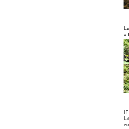
DESTI
Le
al
Product
IF
Li
v