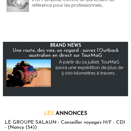
référence pour les professionnels...
BRAND NEWS
Une route, des voix, un regard : suivez l’Outback
australien en direct sur TourMaG
À partir du 24 juillet, TourMaG
suivra une expédition de plus de
5 000 kilomètres à travers...
LES
ANNONCES
LE GROUPE SALAUN - Conseiller voyages H/F - CDI
- (Nancy (54))