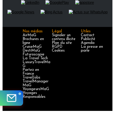
Nos médias
Légal
Utiles
AirMaG
Signaler un
Contact
Brochures en
contenu illicite
Publicité
ligne
Plan du site
Agenda
CruiseMaG
RGPD
La presse en
DestiMaG
Cookies
parle
Futuroscopie
La Travel Tech
LuxuryTravelMa
G
Partez en
France
TravelJobs
TravelManager
MaG
VoyageursMaG
Voyages
Responsables