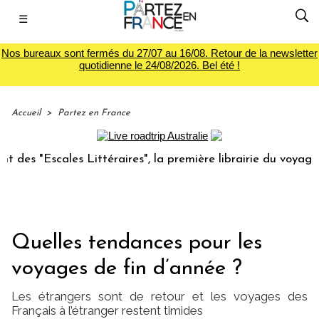
☰
Nos bureaux sont fermés du 27/07 au 16/08. Retour de la newsletter
quotidienne le 24/08/2026. Bel été !
Accueil
>
Partez en France
cales Littéraires", la première librairie du voyage
Le g
Quelles tendances pour les
voyages de fin d’année ?
Les étrangers sont de retour et les voyages des
Français à l’étranger restent timides