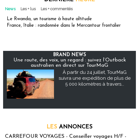
News
Les + lus
Les + commentés
Le Rwanda, un tourisme à haute altitude
France, Italie : randonnée dans le Mercantour frontalier
BRAND NEWS
Une route, des voix, un regard : suivez l’Outback
australien en direct sur TourMaG
À partir du 24 juillet, TourMaG
suivra une expédition de plus de
5 000 kilomètres à travers...
LES
ANNONCES
CARREFOUR VOYAGES - Conseiller voyages H/F -