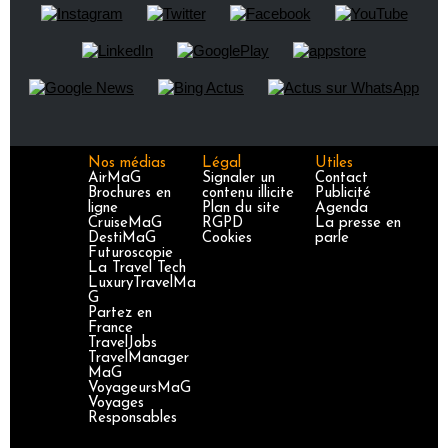
Nos médias
Légal
Utiles
AirMaG
Signaler un
Contact
Brochures en
contenu illicite
Publicité
ligne
Plan du site
Agenda
CruiseMaG
RGPD
La presse en
DestiMaG
Cookies
parle
Futuroscopie
La Travel Tech
LuxuryTravelMa
G
Partez en
France
TravelJobs
TravelManager
MaG
VoyageursMaG
Voyages
Responsables