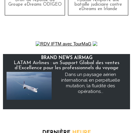
Droit de réponse du
Ryanair remporte une
Groupe eDreams ODIGEO
bataille judiciaire contre
eDreams en Irlande
BRAND NEWS AIRMAG
LATAM Airlines : un Support Global des ventes
d’Excellence pour les professionnels du voyage
Dans un paysage aérien
international en perpétuelle
mutation, la fluidité des
opérations...
DERNIÈRE
HEURE