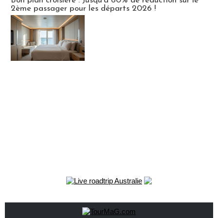
Bon plan croisière : Jusqu'à 60% de réduction sur le
2ème passager pour les départs 2026 !