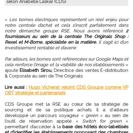
selon Anabelle Laskar (CDS)
«
Les bornes électriques représentent un réel enjeu pour
notre centrale d’achat et cela s’inscrit parfaitement dans
notre démarche groupe RSE. Nous avons référencé
2
fournisseurs au sein de la centrale The Originals Shop :
Rexel et M-Borne, spécialiste en la matière.
Il s’agit ici d’un
investissement rentable et d’avenir.
Par ailleurs, les bornes sont référencées sur Google Maps et
cela renforce l’image et la visibilité de nos établissements
»
ajoute
Elisabeth Sirou,
Directrice des ventes E-distribution
& Corporate au sein de The Originals.
Lire aussi :
Hugo Vicherat rejoint CDS Groupe comme VP
OBT stratégie et partenariats
CDS Groupe met la RSE au cœur de sa stratégie de
sourcing et de sa politique achats. Il a d'ailleurs
développé un parcours voyageur «
green
» au sein de
l’outil de réservation appelé «
Switch for green
»
permettant d’accéder à la
base des hôtels éco-labellisés
et d’identifier les établissements proposant des chambres