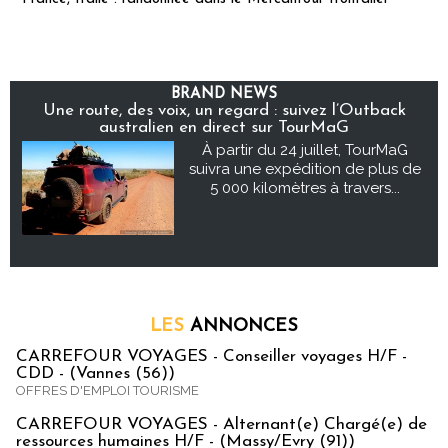
BRAND NEWS
Une route, des voix, un regard : suivez l’Outback
australien en direct sur TourMaG
À partir du 24 juillet, TourMaG
suivra une expédition de plus de
5 000 kilomètres à travers...
LES
ANNONCES
CARREFOUR VOYAGES - Conseiller voyages H/F -
CDD - (Vannes (56))
OFFRES D'EMPLOI TOURISME
CARREFOUR VOYAGES - Alternant(e) Chargé(e) de
ressources humaines H/F - (Massy/Evry (91))