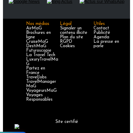
Nos médias
Légal
Utiles
AirMaG
Signaler un
Contact
Brochures en
contenu illicite
Publicité
ligne
Plan du site
Agenda
CruiseMaG
RGPD
La presse en
DestiMaG
Cookies
parle
Futuroscopie
La Travel Tech
LuxuryTravelMa
G
Partez en
France
TravelJobs
TravelManager
MaG
VoyageursMaG
Voyages
Responsables
Site certifié