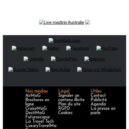
Nos médias
Légal
Utiles
AirMaG
Signaler un
Contact
Brochures en
contenu illicite
Publicité
ligne
Plan du site
Agenda
CruiseMaG
RGPD
La presse en
DestiMaG
Cookies
parle
Futuroscopie
La Travel Tech
LuxuryTravelMa