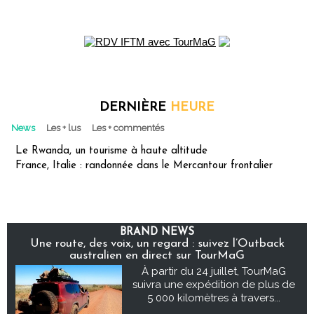
DERNIÈRE
HEURE
News
Les + lus
Les + commentés
Le Rwanda, un tourisme à haute altitude
France, Italie : randonnée dans le Mercantour frontalier
BRAND NEWS
Une route, des voix, un regard : suivez l’Outback
australien en direct sur TourMaG
À partir du 24 juillet, TourMaG
suivra une expédition de plus de
5 000 kilomètres à travers...