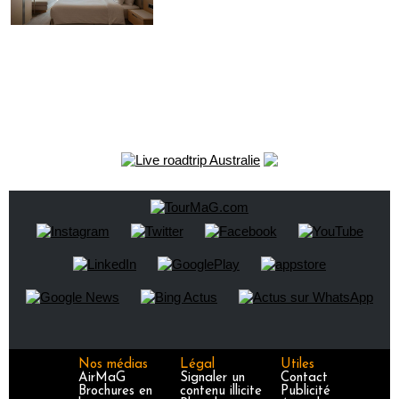
Nos médias
Légal
Utiles
AirMaG
Signaler un
Contact
Brochures en
contenu illicite
Publicité