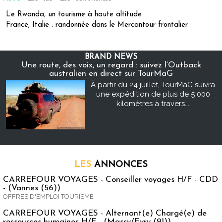
Le Rwanda, un tourisme à haute altitude
France, Italie : randonnée dans le Mercantour frontalier
BRAND NEWS
Une route, des voix, un regard : suivez l’Outback
australien en direct sur TourMaG
À partir du 24 juillet, TourMaG suivra
une expédition de plus de 5 000
kilomètres à travers...
LES
ANNONCES
CARREFOUR VOYAGES - Conseiller voyages H/F - CDD
- (Vannes (56))
OFFRES D'EMPLOI TOURISME
CARREFOUR VOYAGES - Alternant(e) Chargé(e) de
ressources humaines H/F - (Massy/Evry (91))