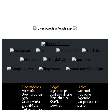
Nos médias
Légal
Utiles
AirMaG
Signaler un
Contact
Brochures en
contenu illicite
Publicité
ligne
Plan du site
Agenda
CruiseMaG
RGPD
La presse en
DestiMaG
Cookies
parle
Futuroscopie