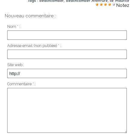
Tags
:
Beachcomber
,
Beachcomber Aventure
,
île Maurice
Notez
Nouveau commentaire :
Nom * :
Adresse email (non publiée) * :
Site web :
Commentaire * :