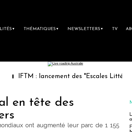
LITÉS
THÉMATIQUES
NEWSLETTERS
TV
A
▼
▼
▼
FTM : lancement des "Escales Littéraires", la
al en tête des
ers
L
a
ondiaux ont augmenté leur parc de 1 155
F
M