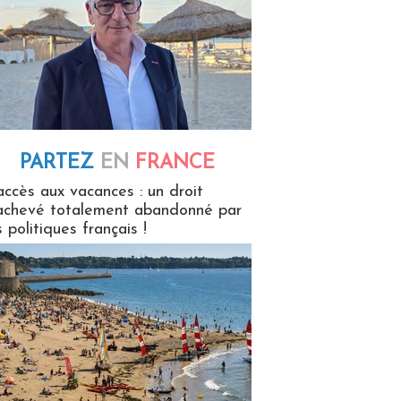
PARTEZ
EN
FRANCE
 en France
accès aux vacances : un droit
achevé totalement abandonné par
s politiques français !