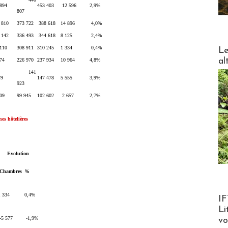
 894
453 403
12 596
2,9%
807
 810
373 722
388 618
14 896
4,0%
 142
336 493
344 618
8 125
2,4%
DESTI
 110
308 911
310 245
1 334
0,4%
Le
al
74
226 970
237 934
10 964
4,8%
141
79
147 478
5 555
3,9%
923
09
99 945
102 602
2 657
2,7%
es hôtelières
Evolution
Chambres
%
Product
1 334
0,4%
IF
Li
-5 577
-1,9%
v