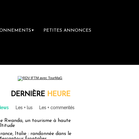
BONNEMENTS
PETITES ANNONCES
▼
 première librairie du voyage
Le groupe Sa
DERNIÈRE
HEURE
News
Les + lus
Les + commentés
e Rwanda, un tourisme à haute
ltitude
rance, Italie : randonnée dans le
ercantour frontalier