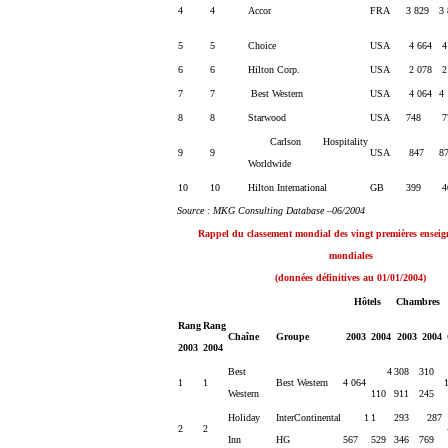
4
4
Accor
FRA
3 829
3
5
5
Choice
USA
4 664
4
6
6
Hilton Corp.
USA
2 078
2
7
7
Best Western
USA
4 064
4
8
8
Starwood
USA
748
7
Carlson Hospitality
9
9
USA
847
8
Worldwide
10
10
Hilton International
GB
399
4
Source : MKG Consulting Database –06/2004
Rappel du classement mondial des vingt premières enseign
mondiales
(données définitives au 01/01/2004)
Hôtels
Chambres
Rang
Rang
Chaîne
Groupe
2003
2004
2003
2004
2003
2004
Best
4
308
310
1
1
Best Western
4 064
Western
110
911
245
Holiday
InterContinental
1
1
293
287
2
2
Inn
HG
567
529
346
769