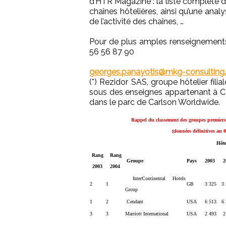
d’HTR Magazine : la liste complète d
chaînes hôtelières, ainsi qu’une anal
de l’activité des chaînes, …
Pour de plus amples renseignements
56 56 87 90
georges.panayotis@mkg-consultin
(*) Rezidor SAS, groupe hôtelier fil
sous des enseignes appartenant à C
dans le parc de Carlson Worldwide.
Rappel du classement des groupes premier
(données définitives au 
Hôte
Rang
Rang
Groupe
Pays
2003
2
2003
2004
InterContinental Hotels
2
1
GB
3 325
3
Group
1
2
Cendant
USA
6 513
6 
3
3
Marriott International
USA
2 493
2