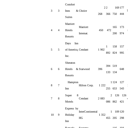
Comfort
2
2
169
177
3
3
Inns &
Choice
268
366
750
444
Suites
Marriott
Marriott
165
173
4
4
Hotels
450
472
Internat.
200
974
Resorts
Days Inn
1
158
157
5
5
of America,
Cendant
1 902
892
824
995
Inc.
Sheraton
394
519
6
6
Hotels &
Starwood
396
648
133
134
Resorts
Hampton
1
124
127
8
7
Hilton Corp.
1 222
Inn
255
653
543
Super 8
2
126
126
7
8
Cendant
2 083
Motels
086
862
421
Express by
InterContinental
1
109
120
10
9
Holiday
1 352
HG
455
205
298
Inn
Ramada
Systems
116
104