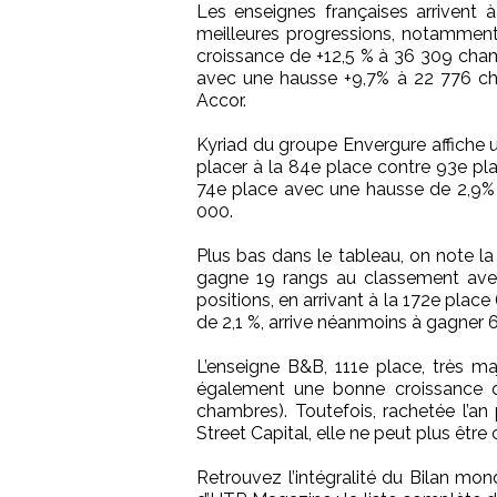
Les enseignes françaises arrivent 
meilleures progressions, notamment
croissance de +12,5 % à 36 309 cham
avec une hausse +9,7% à 22 776 cha
Accor.
Kyriad du groupe Envergure affiche 
placer à la 84e place contre 93e pl
74e place avec une hausse de 2,9% 
000.
Plus bas dans le tableau, on note la
gagne 19 rangs au classement ave
positions, en arrivant à la 172e plac
de 2,1 %, arrive néanmoins à gagner 
L’enseigne B&B, 111e place, très majo
également une bonne croissance d
chambres). Toutefois, rachetée l’an
Street Capital, elle ne peut plus êtr
Retrouvez l’intégralité du Bilan mon