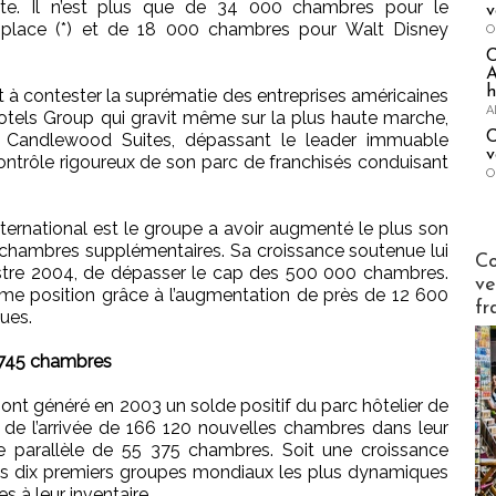
ite. Il n’est plus que de 34 000 chambres pour le
v
place (*) et de 18 000 chambres pour Walt Disney
O
A
h
 à contester la suprématie des entreprises américaines
A
Hotels Group qui gravit même sur la plus haute marche,
C
ain Candlewood Suites, dépassant le leader immuable
v
 contrôle rigoureux de son parc de franchisés conduisant
O
ternational est le groupe a avoir augmenté le plus son
 chambres supplémentaires. Sa croissance soutenue lui
Publi-n
Co
estre 2004, de dépasser le cap des 500 000 chambres.
ve
ème position grâce à l’augmentation de près de 12 600
fr
ues.
0 745 chambres
nt généré en 2003 un solde positif du parc hôtelier de
 de l’arrivée de 166 120 nouvelles chambres dans leur
ie parallèle de 55 375 chambres. Soit une croissance
 les dix premiers groupes mondiaux les plus dynamiques
 à leur inventaire.