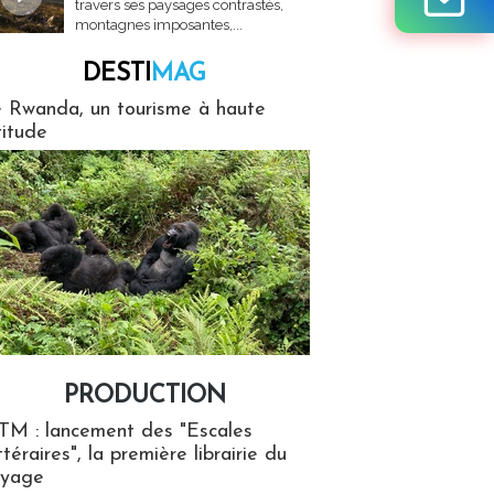
travers ses paysages contrastés,
montagnes imposantes,...
DESTI
MAG
MAG
 Rwanda, un tourisme à haute
titude
PRODUCTION
ion
TM : lancement des "Escales
ttéraires", la première librairie du
oyage