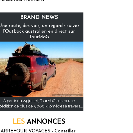
BRAND NEWS
Une route, des voix, un regard : suivez
l’Outback australien en direct sur
TourMaG
À partir du 24 juillet, TourMaG suivra une
pédition de plus de 5 000 kilomètres à travers...
LES
ANNONCES
ARREFOUR VOYAGES - Conseiller