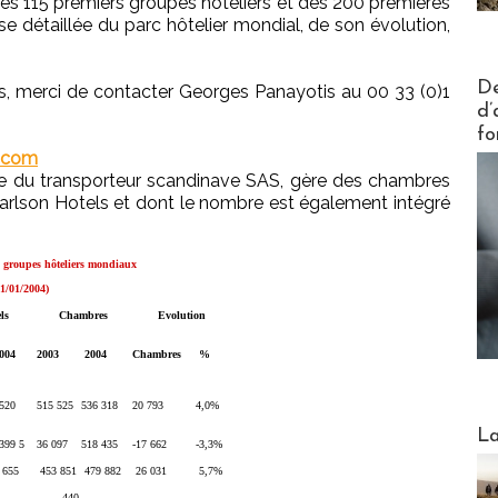
es 115 premiers groupes hôteliers et des 200 premières
yse détaillée du parc hôtelier mondial, de son évolution,
Actus V
De
, merci de contacter Georges Panayotis au 00 33 (0)1
d’
fo
g.com
iale du transporteur scandinave SAS, gère des chambres
arlson Hotels et dont le nombre est également intégré
s groupes hôteliers mondiaux
01/01/2004)
ls
Chambres
Evolution
004
2003
2004
Chambres
%
 520
515 525
536 318
20 793
4,0%
Webinai
La
399 5
36 097
518 435
-17 662
-3,3%
 655
453 851
479 882
26 031
5,7%
440