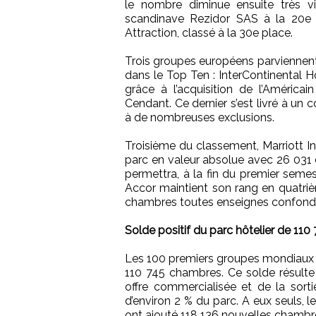
le nombre diminue ensuite très v
scandinave Rezidor SAS à la 20e 
Attraction, classé à la 30e place.
Trois groupes européens parviennent
dans le Top Ten : InterContinental 
grâce à l’acquisition de l’Améric
Cendant. Ce dernier s’est livré à un
à de nombreuses exclusions.
Troisième du classement, Marriott In
parc en valeur absolue avec 26 031
permettra, à la fin du premier sem
Accor maintient son rang en quatri
chambres toutes enseignes confond
Solde positif du parc hôtelier de 11
Les 100 premiers groupes mondiaux o
110 745 chambres. Ce solde résulte
offre commercialisée et de la sort
d’environ 2 % du parc. A eux seuls,
ont ajouté 118 136 nouvelles chambres