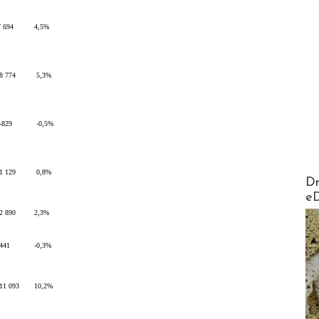
7 694
4,5%
8 774
5,3%
-829
-0,5%
1 129
0,8%
AirMa
Dr
e
2 890
2,3%
-441
-0,3%
11 093
10,2%