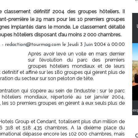
 classement définitif 2004 des groupes hôteliers. II
nt-première le 29 mars pour les 10 premiers groupes
gnes implantés dans le monde. Le classement détaillé
roupes hôteliers disposant d’au moins 2 000 chambres.
 - redaction@tourmag.com le Jeudi 3 Juin 2004 à 00:00
Après avoir levé un voile en mars dernier
sur l’évolution du parc des premiers
groupes hôteliers mondiaux et de leurs
éfinitif et affiné sur les 180 groupes qui gèrent plus de
ation du secteur sur son peloton de tête.
ntration qui s’opère au sein de l’industrie : sur le parc
ôteliers mondiaux, répertorié au 1er janvier 2004,
, les 10 premiers groupes en gèrent à eux seuls plus de
ex
Hotels Group et Cendant, totalisent plus d’un million de
6 318 et 518 435 chambres. A la dixième place du
nternational dépasse encore les 102 000 chambres, mais
C