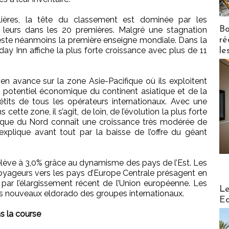
lières, la tête du classement est dominée par les
Bo
s leurs dans les 20 premières. Malgré une stagnation
ré
reste néanmoins la première enseigne mondiale. Dans la
ay Inn affiche la plus forte croissance avec plus de 11
le
n avance sur la zone Asie-Pacifique où ils exploitent
 potentiel économique du continent asiatique et de la
pétits de tous les opérateurs internationaux. Avec une
cette zone, il s’agit, de loin, de l’évolution la plus forte
ique du Nord connaît une croissance très modérée de
explique avant tout par la baisse de l’offre du géant
s’élève à 3,0% grâce au dynamisme des pays de l’Est. Les
voyageurs vers les pays d’Europe Centrale présagent en
cé par l’élargissement récent de l’Union européenne. Les
Distribu
Le
s nouveaux eldorado des groupes internationaux.
Ed
s la course