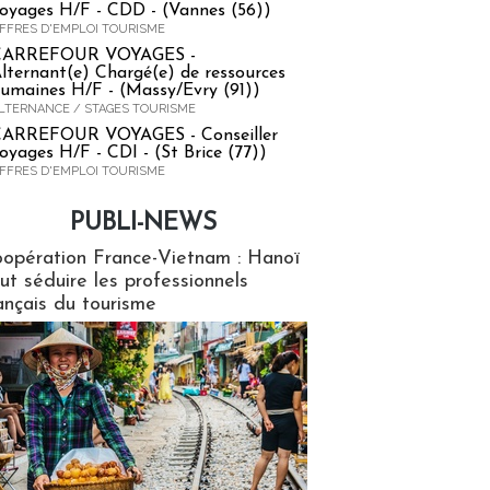
oyages H/F - CDD - (Vannes (56))
FFRES D'EMPLOI TOURISME
CARREFOUR VOYAGES -
lternant(e) Chargé(e) de ressources
umaines H/F - (Massy/Evry (91))
LTERNANCE / STAGES TOURISME
ARREFOUR VOYAGES - Conseiller
oyages H/F - CDI - (St Brice (77))
FFRES D'EMPLOI TOURISME
PUBLI-NEWS
ews
opération France-Vietnam : Hanoï
ut séduire les professionnels
ançais du tourisme