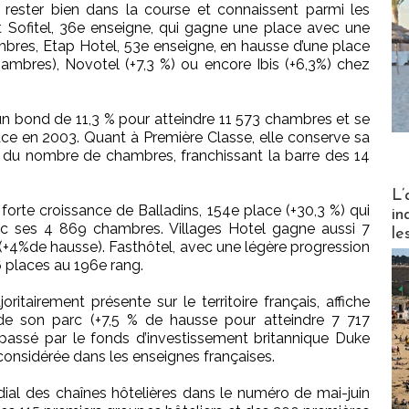
à rester bien dans la course et connaissent parmi les
 Sofitel, 36e enseigne, qui gagne une place avec une
bres, Etap Hotel, 53e enseigne, en hausse d’une place
mbres), Novotel (+7,3 %) ou encore Ibis (+6,3%) chez
un bond de 11,3 % pour atteindre 11 573 chambres et se
ace en 2003. Quant à Première Classe, elle conserve sa
du nombre de chambres, franchissant la barre des 14
Partez
L’
 forte croissance de Balladins, 154e place (+30,3 %) qui
in
c ses 4 869 chambres. Villages Hotel gagne aussi 7
le
e (+4%de hausse). Fasthôtel, avec une légère progression
6 places au 196e rang.
ritairement présente sur le territoire français, affiche
e son parc (+7,5 % de hausse pour atteindre 7 717
 passé par le fonds d’investissement britannique Duke
e considérée dans les enseignes françaises.
dial des chaînes hôtelières dans le numéro de mai-juin