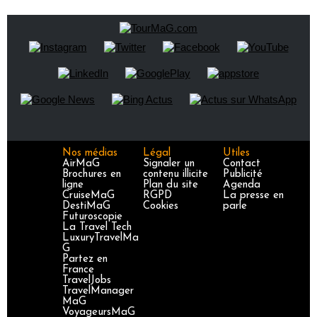
Nos médias
Légal
Utiles
AirMaG
Signaler un
Contact
Brochures en
contenu illicite
Publicité
ligne
Plan du site
Agenda
CruiseMaG
RGPD
La presse en
DestiMaG
Cookies
parle
Futuroscopie
La Travel Tech
LuxuryTravelMa
G
Partez en
France
TravelJobs
TravelManager
MaG
VoyageursMaG