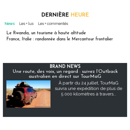
DERNIÈRE
HEURE
News
Les + lus
Les + commentés
Le Rwanda, un tourisme à haute altitude
France, Italie : randonnée dans le Mercantour frontalier
BRAND NEWS
Une route, des voix, un regard : suivez l’Outback
australien en direct sur TourMaG
À partir du 24 juillet, TourMaG
suivra une expédition de plus de
5 000 kilomètres à travers...