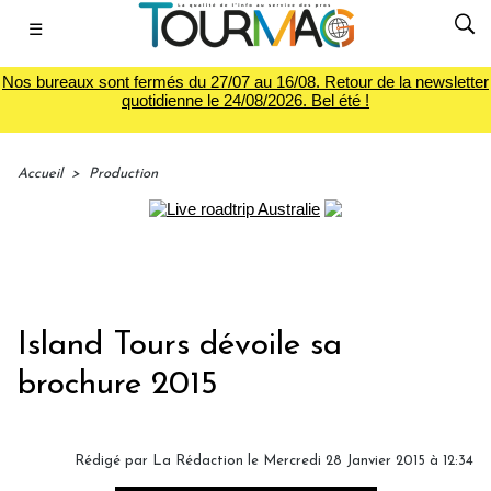
☰
Nos bureaux sont fermés du 27/07 au 16/08. Retour de la newsletter
quotidienne le 24/08/2026. Bel été !
Accueil
>
Production
Island Tours dévoile sa
brochure 2015
Rédigé par
La Rédaction
le Mercredi 28 Janvier 2015 à 12:34