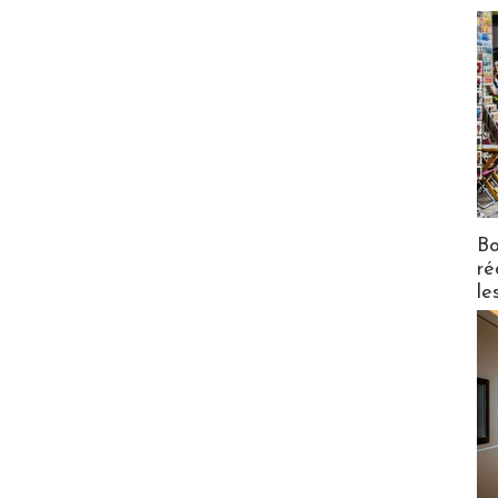
Bo
ré
le