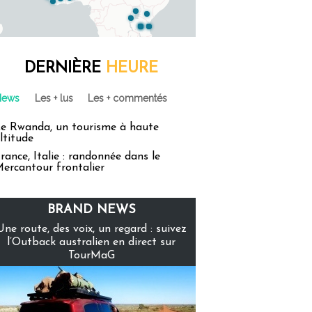
DERNIÈRE
HEURE
News
Les + lus
Les + commentés
e Rwanda, un tourisme à haute
ltitude
rance, Italie : randonnée dans le
ercantour frontalier
BRAND NEWS
Une route, des voix, un regard : suivez
l’Outback australien en direct sur
TourMaG