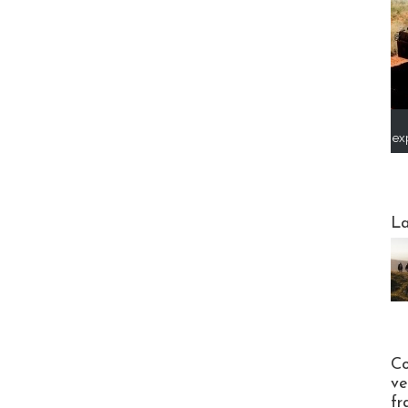
ex
Webinai
La
Publi-n
Co
ve
fr