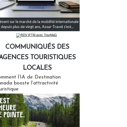
ésent sur le marché de la mobilité internationale
depuis plus de vingt ans, Assur-Travel s'est...
COMMUNIQUÉS DES
AGENCES TOURISTIQUES
LOCALES
qués des agences touristiques locales
mment l’IA de Destination
nada booste l’attractivité
uristique