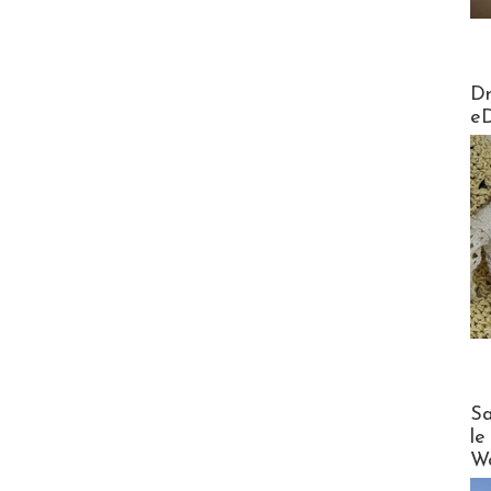
AirMa
Dr
e
Cruise
Sa
le
Wo