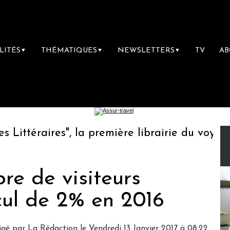
LITÉS
THÉMATIQUES
NEWSLETTERS
TV
A
▼
▼
▼
ttéraires", la première librairie du voyage
bre de visiteurs
cul de 2% en 2016
igé par
La Rédaction
le Vendredi 13 Janvier 2017 à 08:22