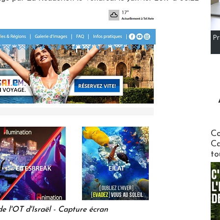
Pr
Communi
Co
Ca
to
de l'OT d'Israël - Capture écran