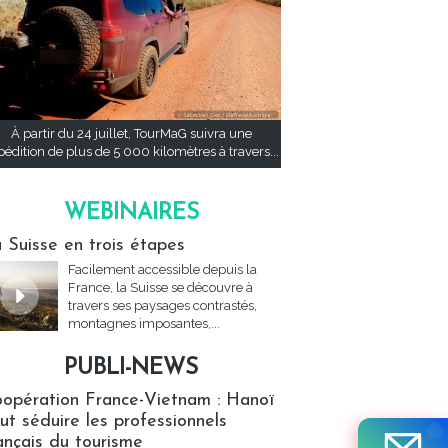
À partir du 24 juillet, TourMaG suivra une
pédition de plus de 5 000 kilomètres à travers...
WEBINAIRES
res
 Suisse en trois étapes
Facilement accessible depuis la
France, la Suisse se découvre à
travers ses paysages contrastés,
montagnes imposantes,...
PUBLI-NEWS
ews
opération France-Vietnam : Hanoï
ut séduire les professionnels
ançais du tourisme