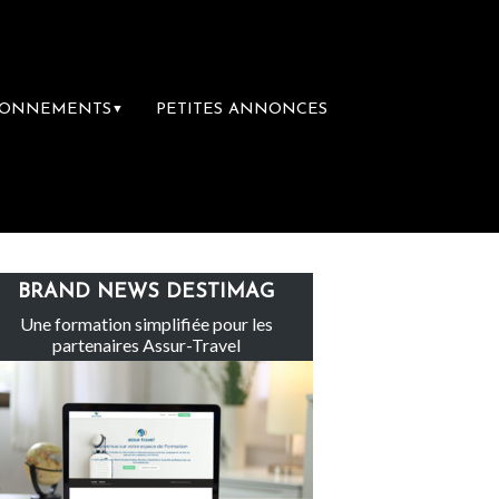
BONNEMENTS
PETITES ANNONCES
▼
Le groupe Sainte-Claire rachète Eden Tour
BRAND NEWS DESTIMAG
Une formation simplifiée pour les
partenaires Assur-Travel