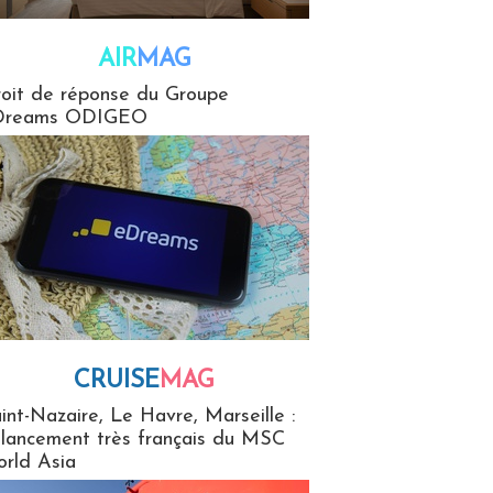
AIR
MAG
G
oit de réponse du Groupe
Dreams ODIGEO
CRUISE
MAG
MaG
int-Nazaire, Le Havre, Marseille :
 lancement très français du MSC
rld Asia