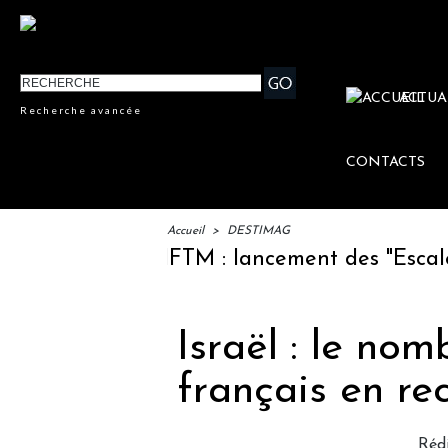
ACTUA
Recherche avancée
CONTACTS
Accueil
>
DESTIMAG
IFTM : lancement des "Escales Li
Israël : le nom
français en re
Réd