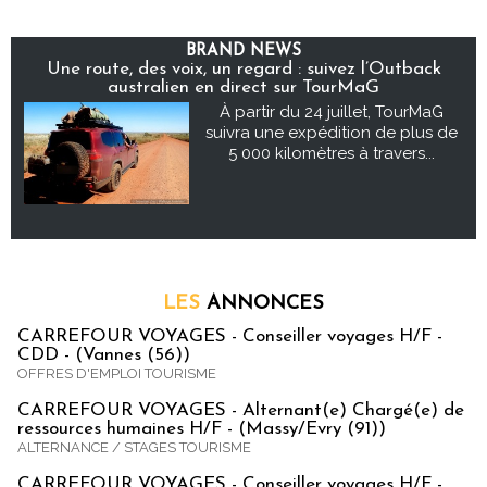
BRAND NEWS
Une route, des voix, un regard : suivez l’Outback
australien en direct sur TourMaG
À partir du 24 juillet, TourMaG
suivra une expédition de plus de
5 000 kilomètres à travers...
LES
ANNONCES
CARREFOUR VOYAGES - Conseiller voyages H/F -
CDD - (Vannes (56))
OFFRES D'EMPLOI TOURISME
CARREFOUR VOYAGES - Alternant(e) Chargé(e) de
ressources humaines H/F - (Massy/Evry (91))
ALTERNANCE / STAGES TOURISME
CARREFOUR VOYAGES - Conseiller voyages H/F -