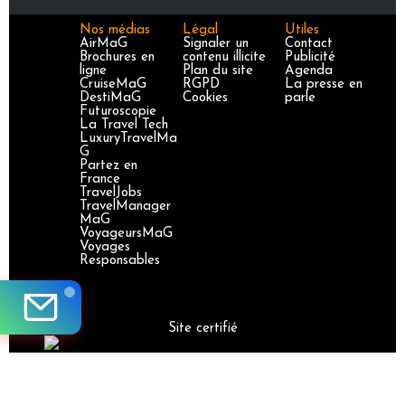
Nos médias
Légal
Utiles
AirMaG
Signaler un
Contact
Brochures en
contenu illicite
Publicité
ligne
Plan du site
Agenda
CruiseMaG
RGPD
La presse en
DestiMaG
Cookies
parle
Futuroscopie
La Travel Tech
LuxuryTravelMa
G
Partez en
France
TravelJobs
TravelManager
MaG
VoyageursMaG
Voyages
Responsables
Site certifié