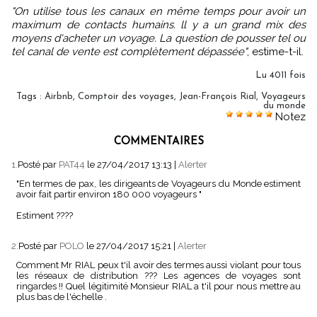
"On utilise tous les canaux en même temps pour avoir un
maximum de contacts humains. ll y a un grand mix des
moyens d'acheter un voyage. La question de pousser tel ou
tel canal de vente est complètement dépassée"
, estime-t-il.
Lu 4011 fois
Tags
:
Airbnb
,
Comptoir des voyages
,
Jean-François Rial
,
Voyageurs
du monde
Notez
COMMENTAIRES
1.
Posté par
PAT44
le 27/04/2017 13:13
|
Alerter
"En termes de pax, les dirigeants de Voyageurs du Monde estiment
avoir fait partir environ 180 000 voyageurs "
Estiment ????
2.
Posté par
POLO
le 27/04/2017 15:21
|
Alerter
Comment Mr RIAL peux t'il avoir des termes aussi violant pour tous
les réseaux de distribution ??? Les agences de voyages sont
ringardes !! Quel légitimité Monsieur RIAL a t'il pour nous mettre au
plus bas de l'échelle .