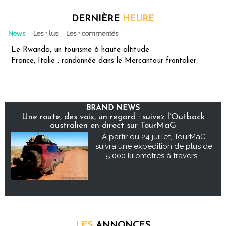
DERNIÈRE
HEURE
News
Les + lus
Les + commentés
Le Rwanda, un tourisme à haute altitude
France, Italie : randonnée dans le Mercantour frontalier
BRAND NEWS
Une route, des voix, un regard : suivez l’Outback
australien en direct sur TourMaG
À partir du 24 juillet, TourMaG
suivra une expédition de plus de
5 000 kilomètres à travers...
LES
ANNONCES