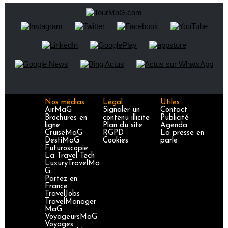
Nos médias
Légal
Utiles
AirMaG
Signaler un
Contact
Brochures en
contenu illicite
Publicité
ligne
Plan du site
Agenda
CruiseMaG
RGPD
La presse en
DestiMaG
Cookies
parle
Futuroscopie
La Travel Tech
LuxuryTravelMa
G
Partez en
France
TravelJobs
TravelManager
MaG
VoyageursMaG
Voyages