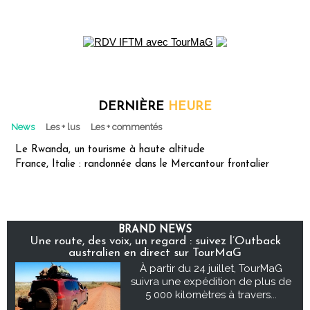
DERNIÈRE
HEURE
News
Les + lus
Les + commentés
Le Rwanda, un tourisme à haute altitude
France, Italie : randonnée dans le Mercantour frontalier
BRAND NEWS
Une route, des voix, un regard : suivez l’Outback
australien en direct sur TourMaG
À partir du 24 juillet, TourMaG
suivra une expédition de plus de
5 000 kilomètres à travers...