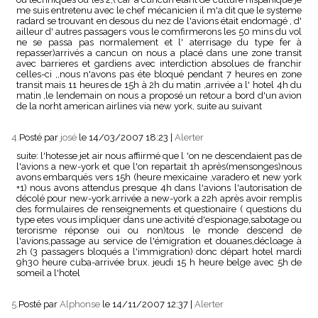
me suis entretenu avec le chef mécanicien il m'a dit que le systeme
radard se trouvant en desous du nez de l'avions était endomagé , d'
ailleur d' autres passagers vous le comfirmerons les 50 mins du vol
ne se passa pas normalement et l' aterrisage du type fer à
repasser)arrivés a cancun on nous a placé dans une zone transit
avec barrieres et gardiens avec interdiction absolues de franchir
celles-ci ,,nous n'avons pas éte bloqué pendant 7 heures en zone
transit mais 11 heures de 15h à 2h du matin ,arrivée a l' hotel 4h du
matin ,le lendemain on nous a proposé un retour a bord d'un avion
de la norht american airlines via new york, suite au suivant
4.
Posté par
josé
le 14/03/2007 18:23
|
Alerter
suite: l'hotesse jet air nous affiirmé que l 'on ne descendaient pas de
l'avions a new-york et que l'on repartait 1h après(mensonges)nous
avons embarqués vers 15h (heure mexicaine ,varadero et new york
+1) nous avons attendus presque 4h dans l'avions l'autorisation de
décolé pour new-york.arrivée a new-york a 22h après avoir remplis
des formulaires de renseignements et questionaire ( questions du
type etes vous impliquer dans une activité d'espionage,sabotage ou
terorisme réponse oui ou non)tous le monde descend de
l'avions,passage au service de l'émigration et douanes,décloage à
2h (3 passagers bloqués a l'immigration) donc départ hotel mardi
9h30 heure cuba-arrivée brux. jeudi 15 h heure belge avec 5h de
someil a l'hotel
5.
Posté par
Alphonse
le 14/11/2007 12:37
|
Alerter