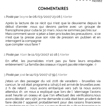
Notez
COMMENTAIRES
1.
Posté par
boyne
le 08/03/2007 23:08
|
Alerter
Après la lecture de ce récit qui n'est que le deuxieme depuis le
début d'année ,nous qui devons partire avec un groupe de
francophone pour cuba le 30 mars ,nous ne sommes pas très sur .
Mais comment savoir si jetair a bien pris toutes les precautions , si ce
n'est que la presse joue son role de pression en publien et en
interrogent la compagnie
que compter vous faire ?
2.
Posté par
Alain
le 11/03/2007 10:18
|
Alerter
En effet, les journalistes n'ont pas pu faire leurs enquêtes
entièrement ! La famille des oiseaux n'ayant pas été interrogée ;-)
3.
Posté par
josé
le 14/03/2007 17:59
|
Alerter
j'etais un des passager du vol 208 de varadero - bruxelles via
cancun, le vol était programé a 11h45 il est arrivé de bruxelles avec
2 h de retard , nous avons embarqué vers 14h là nous avons
attendus 1h ,on nous a expliqué que lors de l 'aterrisage l'avions
avait heurté un oiseau et que l'on effectuait des vérifications,nous
avons décolé vers 15h( je me demande si celà était bien prudent de
faire décolé l' appareil probablement pour des raisons financieres
ou techniques ou les 2,( car a cuncun étant de culture hispanique je