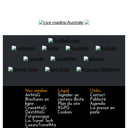
Nos médias
Légal
Utiles
AirMaG
Signaler un
Contact
Brochures en
contenu illicite
Publicité
ligne
Plan du site
Agenda
CruiseMaG
RGPD
La presse en
DestiMaG
Cookies
parle
Futuroscopie
La Travel Tech
LuxuryTravelMa