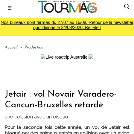
☰
Nos bureaux sont fermés du 27/07 au 16/08. Retour de la newsletter
quotidienne le 24/08/2026. Bel été !
Accueil
>
Production
Jetair : vol Novair Varadero-
Cancun-Bruxelles retardé
une collision avec un oiseau
Pour la seconde fois cette année, un vol de Jetair est
bloqué par des animaux entrés en collision avec un avion