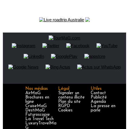
Nos médias
Légal
Utiles
AirMaG
Signaler un
Contact
Brochures en
contenu illicite
Publicité
ligne
Plan du site
Agenda
CruiseMaG
RGPD
La presse en
DestiMaG
Cookies
parle
Futuroscopie
La Travel Tech
LuxuryTravelMa
G