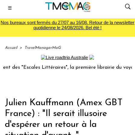
☰
Nos bureaux sont fermés du 27/07 au 16/08. Retour de la newsletter
quotidienne le 24/08/2026. Bel été !
Accueil
>
TravelManagerMaG
scales Littéraires", la première librairie du voyage
Le g
Julien Kauffmann (Amex GBT
France) : "Il serait illusoire
d'espérer un retour à la