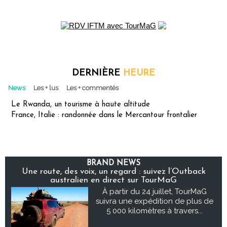
DERNIÈRE
HEURE
News
Les + lus
Les + commentés
Le Rwanda, un tourisme à haute altitude
France, Italie : randonnée dans le Mercantour frontalier
BRAND NEWS
Une route, des voix, un regard : suivez l’Outback
australien en direct sur TourMaG
À partir du 24 juillet, TourMaG
suivra une expédition de plus de
5 000 kilomètres à travers...