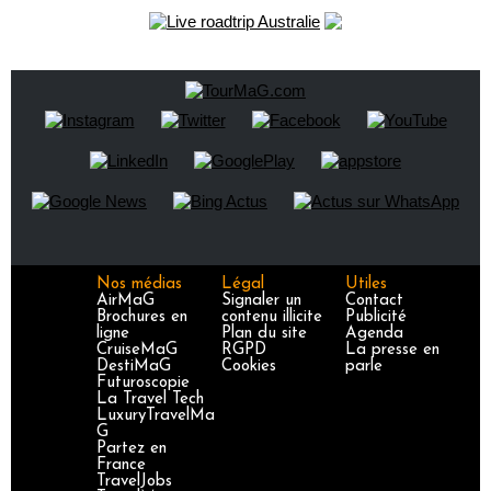
Nos médias
Légal
Utiles
AirMaG
Signaler un
Contact
Brochures en
contenu illicite
Publicité
ligne
Plan du site
Agenda
CruiseMaG
RGPD
La presse en
DestiMaG
Cookies
parle
Futuroscopie
La Travel Tech
LuxuryTravelMa
G
Partez en
France
TravelJobs