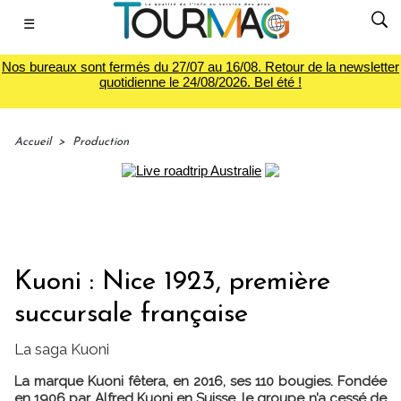
☰
Nos bureaux sont fermés du 27/07 au 16/08. Retour de la newsletter
quotidienne le 24/08/2026. Bel été !
Accueil
>
Production
Kuoni : Nice 1923, première
succursale française
La saga Kuoni
La marque Kuoni fêtera, en 2016, ses 110 bougies. Fondée
en 1906 par Alfred Kuoni en Suisse, le groupe n’a cessé de