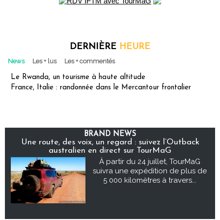
DERNIÈRE
HEURE
News
Les + lus
Les + commentés
Le Rwanda, un tourisme à haute altitude
France, Italie : randonnée dans le Mercantour frontalier
BRAND NEWS
Une route, des voix, un regard : suivez l’Outback
australien en direct sur TourMaG
À partir du 24 juillet, TourMaG
suivra une expédition de plus de
5 000 kilomètres à travers...