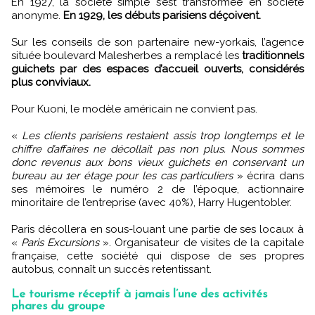
En 1927, la société simple s’est transformée en société
anonyme.
En 1929, les débuts parisiens déçoivent.
Sur les conseils de son partenaire new-yorkais, l’agence
située boulevard Malesherbes a remplacé les
traditionnels
guichets par des espaces d’accueil ouverts, considérés
plus conviviaux.
Pour Kuoni, le modèle américain ne convient pas.
«
Les clients parisiens restaient assis trop longtemps et le
chiffre d’affaires ne décollait pas non plus. Nous sommes
donc revenus aux bons vieux guichets en conservant un
bureau au 1er étage pour les cas particuliers
» écrira dans
ses mémoires le numéro 2 de l’époque, actionnaire
minoritaire de l’entreprise (avec 40%), Harry Hugentobler.
Paris décollera en sous-louant une partie de ses locaux à
«
Paris Excursions
». Organisateur de visites de la capitale
française, cette société qui dispose de ses propres
autobus, connaît un succès retentissant.
Le tourisme réceptif à jamais l’une des activités
phares du groupe