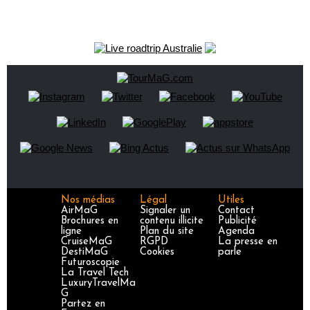
Nos médias
Légal
Utiles
AirMaG
Signaler un
Contact
Brochures en
contenu illicite
Publicité
ligne
Plan du site
Agenda
CruiseMaG
RGPD
La presse en
DestiMaG
Cookies
parle
Futuroscopie
La Travel Tech
LuxuryTravelMa
G
Partez en