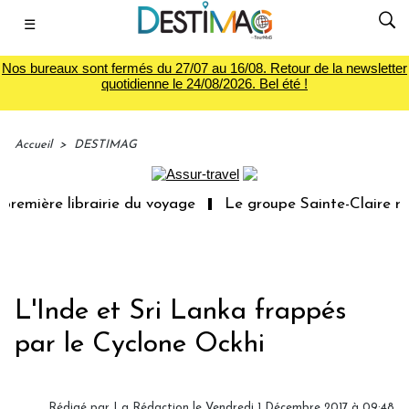
☰
Nos bureaux sont fermés du 27/07 au 16/08. Retour de la newsletter
quotidienne le 24/08/2026. Bel été !
Accueil
>
DESTIMAG
remière librairie du voyage
Le groupe Sainte-Claire rac
L'Inde et Sri Lanka frappés
par le Cyclone Ockhi
Rédigé par
La Rédaction
le Vendredi 1 Décembre 2017 à 09:48