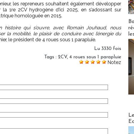
génieur, les repreneurs souhaitent également développer
 la 1re 2CV hydrogène d'ici 2025, en s’adossant sur
lectrique homologuée en 2015.
Bo
n histoire qui s’ouvre, avec Romain Jouhaud, nous
ré
 la mobilité, le plaisir de conduire avec l’énergie du
le
r, le président de 4 roues sous 1 parapluie.
Lu 3330 fois
Tags
:
2CV
,
4 roues sous 1 parapluie
Notez
Distribu
Le
Ed