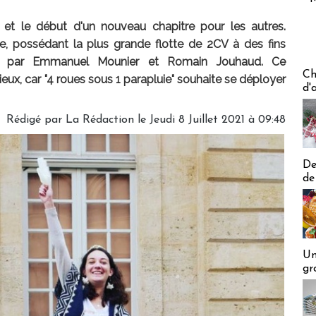
un et le début d'un nouveau chapitre pour les autres.
ie, possédant la plus grande flotte de 2CV à des fins
etée par Emmanuel Mounier et Romain Jouhaud. Ce
Les off
Ch
x, car "4 roues sous 1 parapluie" souhaite se déployer
d'
Rédigé par
La Rédaction
le Jeudi 8 Juillet 2021 à 09:48
De
de
Un
gr