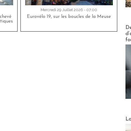
Mercredi 29 Juillet 2026 - 07:00
achevé
Eurovélo 19, sur les boucles de la Meuse
tiques
Actus V
De
d’
fo
Webinai
La