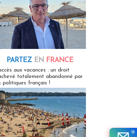
PARTEZ
EN
FRANCE
 en France
accès aux vacances : un droit
achevé totalement abandonné par
s politiques français !