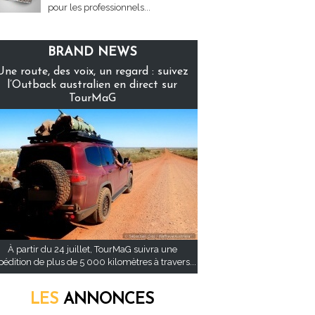
pour les professionnels...
BRAND NEWS
Une route, des voix, un regard : suivez
l’Outback australien en direct sur
TourMaG
À partir du 24 juillet, TourMaG suivra une
pédition de plus de 5 000 kilomètres à travers...
LES
ANNONCES