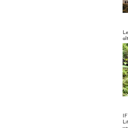
DESTI
Le
al
Product
IF
Li