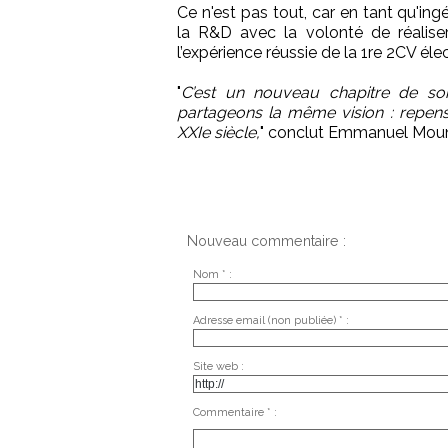
Ce n'est pas tout, car en tant qu'in
la R&D avec la volonté de réaliser
l’expérience réussie de la 1re 2CV é
"
C’est un nouveau chapitre de so
partageons la même vision : repenser
XXIe siècle,
" conclut Emmanuel Mounie
Nouveau commentaire :
Nom * :
Adresse email (non publiée) * :
Site web :
Commentaire * :