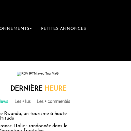
BONNEMENTS
PETITES ANNONCES
▼
cances : un droit inachevé totalement abandon
DERNIÈRE
HEURE
News
Les + lus
Les + commentés
e Rwanda, un tourisme à haute
ltitude
rance, Italie : randonnée dans le
ercantour frontalier