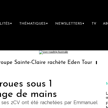
LITÉS
THÉMATIQUES
NEWSLETTERS
TV
A
▼
▼
▼
-Claire rachète Eden Tour
L’accès aux va
roues sous 1
nge de mains
L
a
t ses 2CV ont été rachetées par Emmanuel
F
M