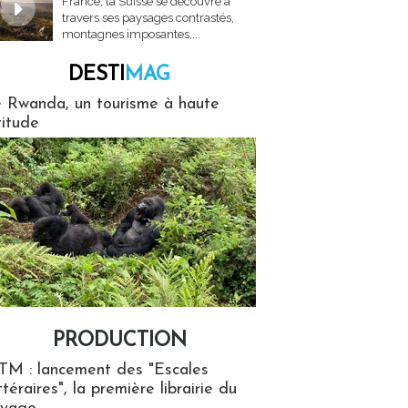
France, la Suisse se découvre à
travers ses paysages contrastés,
montagnes imposantes,...
DESTI
MAG
MAG
 Rwanda, un tourisme à haute
titude
PRODUCTION
ion
TM : lancement des "Escales
ttéraires", la première librairie du