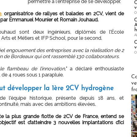
permettre à l'entreprise de se développer.
C
v
O
,
organisatrice de rallyes et balades en 2CV, vient de
at par Emmanuel Mounier et Romain Jouhaud.
A
h
haud sont deux ingénieurs, diplômés de l’École
A
Arts et Métiers et IFP School, pour le second.
C
v
el engouement des entreprises avec la réalisation de 2
O
n de Bordeaux qui ont rassemblé 130 collaborateurs.
le flambeau de l’innovation,
" a déclaré enthousiaste
 de 4 roues sous 1 parapluie.
Publi-n
Co
ve
eut développer la 1ère 2CV hydrogène
fr
de l'équipe historique, présente depuis 18 ans, et
ntinuité, mais avec des ambitions élevées.
ite la plus grande flotte de 2CV de France, entend se
’objectif est d’atteindre 3 nouvelles implantations d’ici