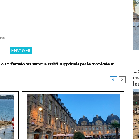
res
x ou diffamatoires seront aussitôt supprimés par le modérateur.
Partez
L’
in
<
>
le