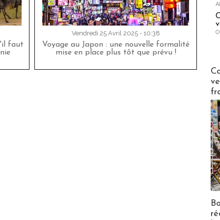
A
C
v
O
Vendredi 25 Avril 2025 - 10:38
'il faut
Voyage au Japon : une nouvelle formalité
nie
mise en place plus tôt que prévu !
Publi-n
Co
ve
fr
Bo
ré