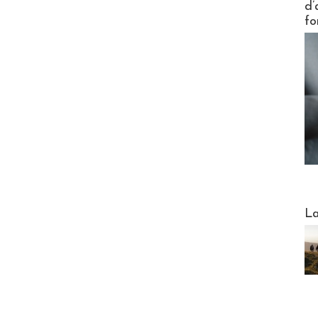
d’
fo
Webinai
La
DESTI