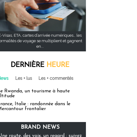
E-Visas, ETA, cartes d’arrivée numériques… les
ormalités de voyage se multiplient et gagnent
en...
DERNIÈRE
HEURE
News
Les + lus
Les + commentés
e Rwanda, un tourisme à haute
ltitude
rance, Italie : randonnée dans le
ercantour frontalier
BRAND NEWS
Une route, des voix, un regard : suivez