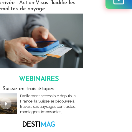
arrivée : Action-Visas fluidifie les
rmalités de voyage
WEBINAIRES
res
 Suisse en trois étapes
Facilement accessible depuis la
France, la Suisse se découvre à
travers ses paysages contrastés,
montagnes imposantes,...
DESTI
MAG
MAG