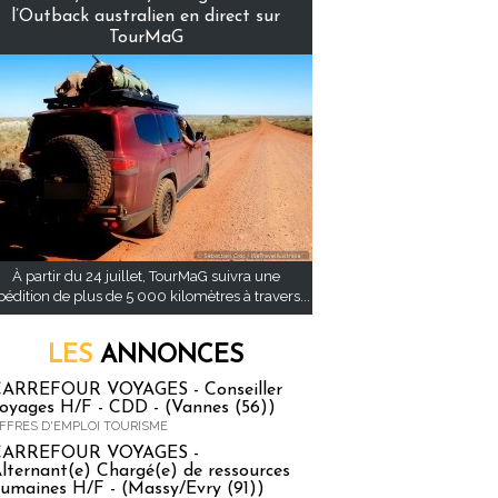
l’Outback australien en direct sur
TourMaG
À partir du 24 juillet, TourMaG suivra une
pédition de plus de 5 000 kilomètres à travers...
LES
ANNONCES
ARREFOUR VOYAGES - Conseiller
oyages H/F - CDD - (Vannes (56))
FFRES D'EMPLOI TOURISME
CARREFOUR VOYAGES -
lternant(e) Chargé(e) de ressources
umaines H/F - (Massy/Evry (91))