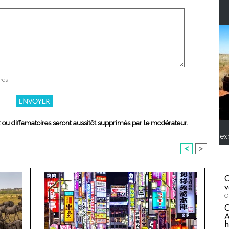
res
x ou diffamatoires seront aussitôt supprimés par le modérateur.
ex
<
>
C
v
O
A
h