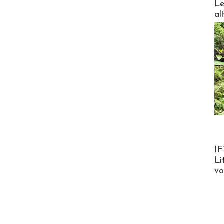
Le
al
Product
IF
Li
v