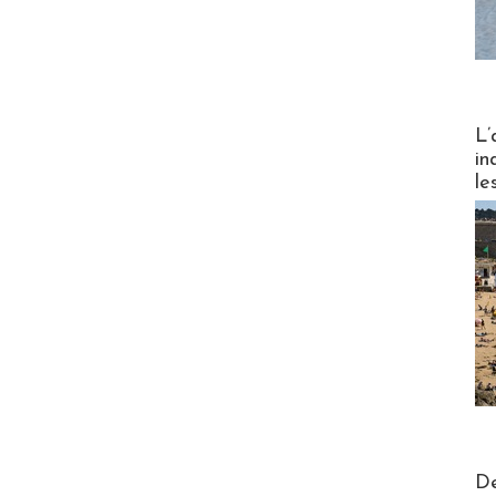
Partez
L’
in
le
Actus V
De