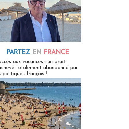
PARTEZ
EN
FRANCE
 en France
accès aux vacances : un droit
achevé totalement abandonné par
s politiques français !