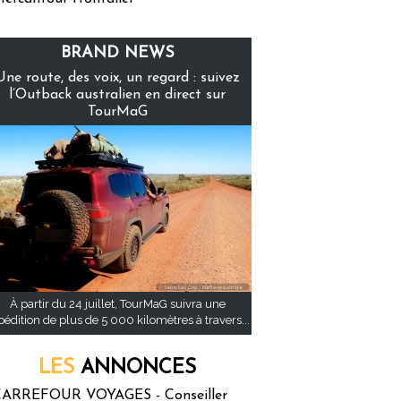
BRAND NEWS
Une route, des voix, un regard : suivez
l’Outback australien en direct sur
TourMaG
À partir du 24 juillet, TourMaG suivra une
pédition de plus de 5 000 kilomètres à travers...
LES
ANNONCES
ARREFOUR VOYAGES - Conseiller