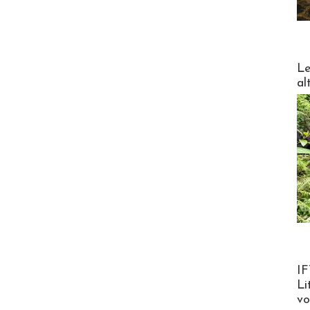
DESTI
Le
al
Product
IF
Li
v