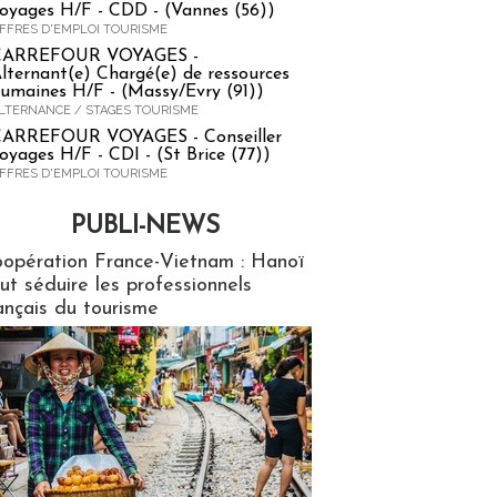
oyages H/F - CDD - (Vannes (56))
FFRES D'EMPLOI TOURISME
CARREFOUR VOYAGES -
lternant(e) Chargé(e) de ressources
umaines H/F - (Massy/Evry (91))
LTERNANCE / STAGES TOURISME
ARREFOUR VOYAGES - Conseiller
oyages H/F - CDI - (St Brice (77))
FFRES D'EMPLOI TOURISME
PUBLI-NEWS
ews
opération France-Vietnam : Hanoï
ut séduire les professionnels
ançais du tourisme