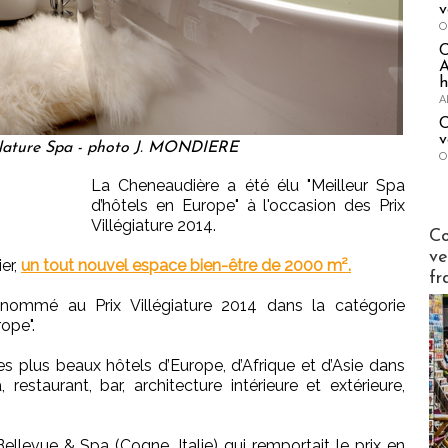
v
O
A
h
A
C
v
 Nature Spa - photo J. MONDIERE
O
La Cheneaudière a été élu "Meilleur Spa
d’hôtels en Europe" à l'occasion des Prix
Villégiature 2014.
Publi-n
Co
ve
er,
un tout nouvel espace bien-être de 2000 m².
fr
nommé au Prix Villégiature 2014 dans la catégorie
rope".
s plus beaux hôtels d’Europe, d’Afrique et d’Asie dans
, restaurant, bar, architecture intérieure et extérieure,
llevue & Spa (Cogne, Italie) qui remportait le prix en