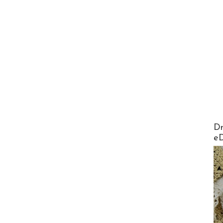
AirMa
Dr
e