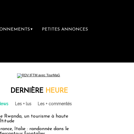
BONNEMENTS
PETITES ANNONCES
▼
ère librairie du voyage
Le groupe Sainte-
DERNIÈRE
HEURE
News
Les + lus
Les + commentés
e Rwanda, un tourisme à haute
ltitude
rance, Italie : randonnée dans le
ercantour frontalier