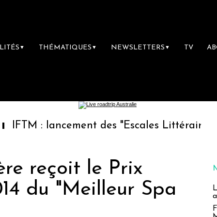
LITÉS
THÉMATIQUES
NEWSLETTERS
TV
A
▼
▼
▼
lancement des "Escales Littéraires", la premi
e reçoit le Prix
014 du "Meilleur Spa
L
a
F
M