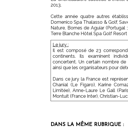
2013.
Cette année quatre autres établis
Domenico Spa Thalasso & Golf, Savelle
Nature, Bornes de Aguiar (Portugal ; 
Terre Blanche Hôtel Spa Golf Resort 
Le jury :
Il est composé de 23 corresponda
continents. Ils examinent indiv
concertent. Un certain nombre de v
ainsi que les organisateurs pour dét
Dans ce jury la France est représen
Chanial (Le Figaro), Karine Coma
Limitée), Anne-Laure Le Gall (Pari
Montuit (France Inter), Christian-Luc
DANS LA MÊME RUBRIQUE :