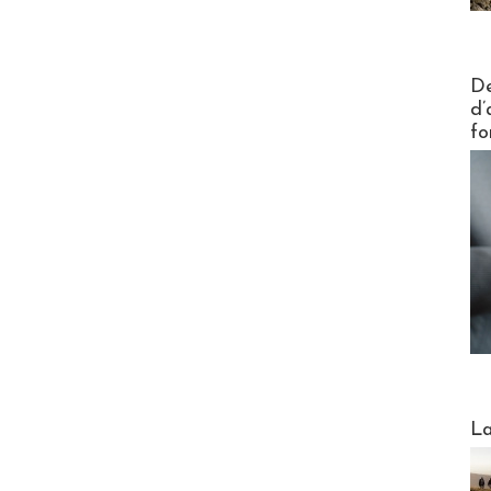
Actus V
De
d’
fo
Webinai
La