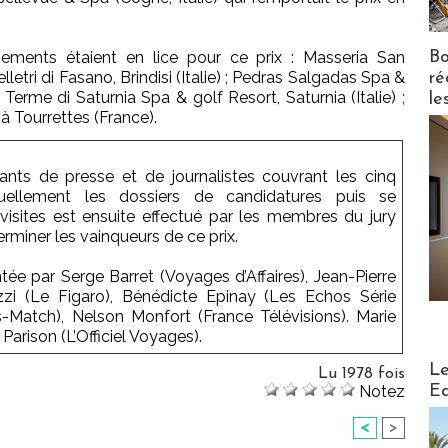
sements étaient en lice pour ce prix : Masseria San
Bo
tri di Fasano, Brindisi (Italie) ; Pedras Salgadas Spa &
ré
Terme di Saturnia Spa & golf Resort, Saturnia (Italie) ;
le
à Tourrettes (France).
nts de presse et de journalistes couvrant les cinq
iduellement les dossiers de candidatures puis se
isites est ensuite effectué par les membres du jury
erminer les vainqueurs de ce prix.
tée par Serge Barret (Voyages d’Affaires), Jean-Pierre
zzi (Le Figaro), Bénédicte Epinay (Les Echos Série
s-Match), Nelson Monfort (France Télévisions). Marie
 Parison (L’Officiel Voyages).
Distribu
Le
Lu 1978 fois
Notez
Ed
<
>