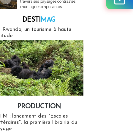
travers ses paysages contrastés,
montagnes imposantes,...
DESTI
MAG
MAG
 Rwanda, un tourisme à haute
titude
PRODUCTION
ion
TM : lancement des "Escales
ttéraires", la première librairie du
oyage