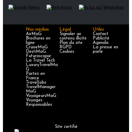
Nos médias
Légal
Utiles
AirMaG
Signaler un
Contact
Brochures en
contenu illicite
Publicité
ligne
Plan du site
Agenda
CruiseMaG
RGPD
La presse en
DestiMaG
Cookies
parle
Futuroscopie
La Travel Tech
LuxuryTravelMa
G
Partez en
France
TravelJobs
TravelManager
MaG
VoyageursMaG
Voyages
Responsables
Site certifié