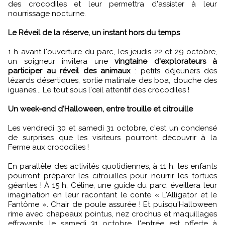
des crocodiles et leur permettra d'assister à leur
nourrissage nocturne.
Le Réveil de la réserve, un instant hors du temps
1 h avant l'ouverture du parc, les jeudis 22 et 29 octobre,
un soigneur invitera une
vingtaine d'explorateurs à
participer au réveil des animaux
: petits déjeuners des
lézards désertiques, sortie matinale des boa, douche des
iguanes... Le tout sous l'œil attentif des crocodiles !
Un week-end d'Halloween, entre trouille et citrouille
Les vendredi 30 et samedi 31 octobre, c'est un condensé
de surprises que les visiteurs pourront découvrir à la
Ferme aux crocodiles !
En parallèle des activités quotidiennes, à 11 h, les enfants
pourront préparer les citrouilles pour nourrir les tortues
géantes ! À 15 h, Céline, une guide du parc, éveillera leur
imagination en leur racontant le conte « L'Alligator et le
Fantôme ». Chair de poule assurée ! Et puisqu'Halloween
rime avec chapeaux pointus, nez crochus et maquillages
effrayants, le samedi 31 octobre, l'entrée est offerte à