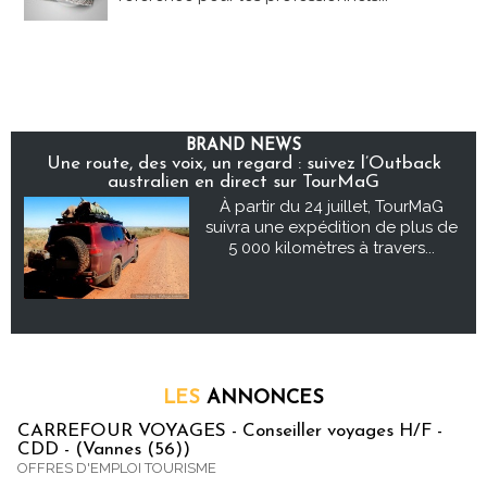
BRAND NEWS
Une route, des voix, un regard : suivez l’Outback
australien en direct sur TourMaG
À partir du 24 juillet, TourMaG
suivra une expédition de plus de
5 000 kilomètres à travers...
LES
ANNONCES
CARREFOUR VOYAGES - Conseiller voyages H/F -
CDD - (Vannes (56))
OFFRES D'EMPLOI TOURISME