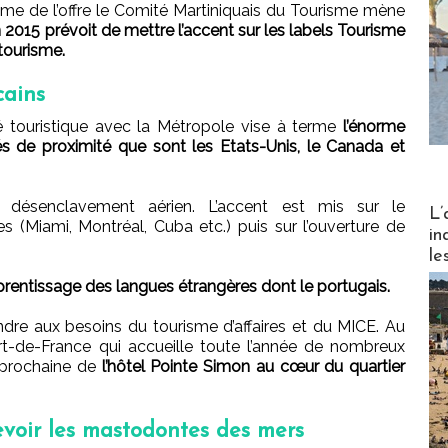
e de l’offre le Comité Martiniquais du Tourisme mène
 2015 prévoit de mettre l’accent sur les labels Tourisme
tourisme.
cains
ité touristique avec la Métropole vise à terme
l’énorme
és de proximité que sont les Etats-Unis, le Canada et
 désenclavement aérien. L’accent est mis sur le
Partez
L’
 (Miami, Montréal, Cuba etc.) puis sur l’ouverture de
in
le
apprentissage des langues étrangères dont le portugais.
ndre aux besoins du tourisme d’affaires et du MICE. Au
t-de-France qui accueille toute l’année de nombreux
e prochaine de
l’hôtel Pointe Simon au cœur du quartier
evoir les mastodontes des mers