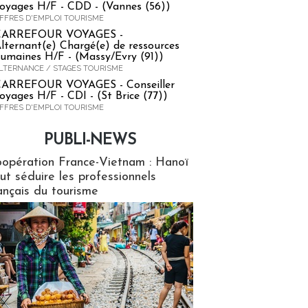
oyages H/F - CDD - (Vannes (56))
FFRES D'EMPLOI TOURISME
CARREFOUR VOYAGES -
lternant(e) Chargé(e) de ressources
umaines H/F - (Massy/Evry (91))
LTERNANCE / STAGES TOURISME
ARREFOUR VOYAGES - Conseiller
oyages H/F - CDI - (St Brice (77))
FFRES D'EMPLOI TOURISME
PUBLI-NEWS
ews
opération France-Vietnam : Hanoï
ut séduire les professionnels
ançais du tourisme