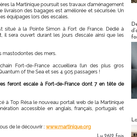
ières la Martinique poursuit ses travaux d’aménagement
de livraison des bagages est améliorée et sécurisée. Un
des équipages lors des escales.
Actus V
De
est situé à la Pointe Simon à Fort de France. Dédié à
d’
t, il sera ouvert durant les jours d’escale ainsi que les
fo
 les mastodontes des mers.
ain Fort-de-France accueillera l’un des plus gros
Quantum of the Sea et ses 4 905 passagers !
es feront escale à Fort-de-France dont 7 en tête de
ancé à Top Résa le nouveau portail web de la Martinique
nération accessible en anglais, français, portugais et
Webinai
La
ous de le découvrir :
www.martinique.org
Lu 2612 fois