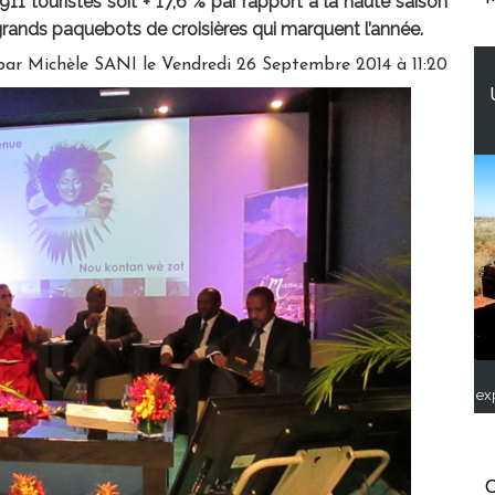
5 911 touristes soit + 17,6 % par rapport à la haute saison
 grands paquebots de croisières qui marquent l’année.
par
Michèle SANI
le Vendredi 26 Septembre 2014 à 11:20
ex
C