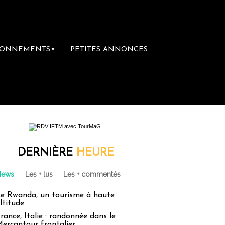
BONNEMENTS
PETITES ANNONCES
▼
DERNIÈRE
HEURE
News
Les + lus
Les + commentés
e Rwanda, un tourisme à haute
ltitude
rance, Italie : randonnée dans le
ercantour frontalier