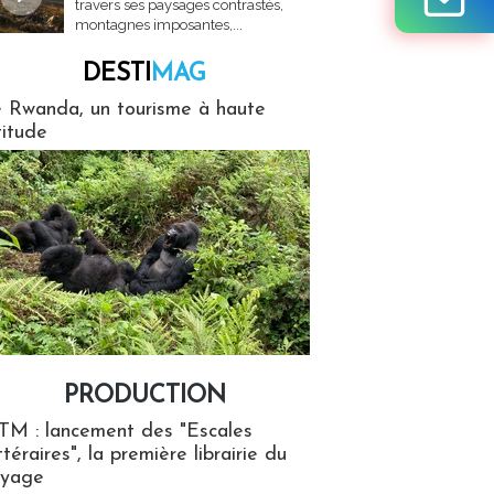
travers ses paysages contrastés,
montagnes imposantes,...
DESTI
MAG
MAG
 Rwanda, un tourisme à haute
titude
PRODUCTION
ion
TM : lancement des "Escales
ttéraires", la première librairie du
oyage