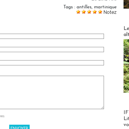
Tags
:
antilles
,
martinique
Notez
DESTI
Le
al
Product
IF
res
Li
v