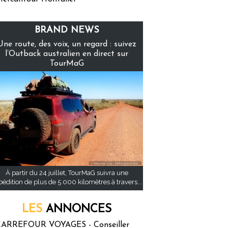
BRAND NEWS
Une route, des voix, un regard : suivez
l’Outback australien en direct sur
TourMaG
À partir du 24 juillet, TourMaG suivra une
pédition de plus de 5 000 kilomètres à travers...
LES
ANNONCES
ARREFOUR VOYAGES - Conseiller