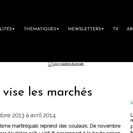
LITÉS
THÉMATIQUES
NEWSLETTERS
TV
A
▼
▼
▼
 vise les marchés
bre 2013 à avril 2014
L
a
isme martiniquais reprend des couleurs. De novembre
F
M