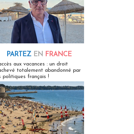
PARTEZ
EN
FRANCE
 en France
accès aux vacances : un droit
achevé totalement abandonné par
s politiques français !