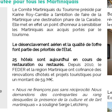
outée pour tous les Martiniquais
Le Comité Martiniquais du Tourisme présidé par
Bo
Karine Roy-Camille a l’ambition de faire de la
ré
a
Martinique une destination phare de la Caraïbe.
Elle met en effet un point d’honneur à sensibiliser
le
les Martiniquais aux acquis portés par le
tourisme.
Le désenclavement aérien et la qualité de l’offre
font partie des priorités de l’Etat.
25 hôtels sont aujourd’hui en cours de
restauration ou restaurés.
Depuis 2010, le
FEDER et la région Martinique ont cofinancé des
rénovations d’hôtels et projets touristiques pour
un montant de 59 M€.
«
Nous ne finançons pas sans réciprocité. Nous
Distribu
e
Le
demandons des contreparties au rang
Ed
desquelles la présence de la culture et de l’art
martiniquais
» a souligné Serge Letchimy.