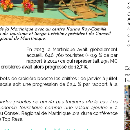
v
O
A
h
A
e la Martinique avec au centre Karine Roy-Camille
 du Tourisme et Serge Letchimy président du Conseil
C
ional de Marrtinique.
v
O
En 2013 la Martinique avait globalement
accueilli 646 760 touristes (+ 0,9 % de par
rapport à 2012) ce qui représentait 295 M€
Publi-n
roisières avait alors progressé de 12,7 %.
Co
ve
s de croisière booste les chiffres : de janvier à juillet
fr
 escale soit une progression de 62,4 % par rapport à la
andes priorités ce qui n’a pas toujours été le cas. Les
l’économie touristique comme une valeur ajoutée
» a
u Conseil Régional de Martinique lors d’une conférence
e Top Resa.