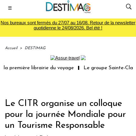
☰
Nos bureaux sont fermés du 27/07 au 16/08. Retour de la newsletter
quotidienne le 24/08/2026. Bel été !
Accueil
>
DESTIMAG
la première librairie du voyage
Le groupe Sainte-Claire
Le CITR organise un colloque
pour la journée Mondiale pour
un Tourisme Responsable