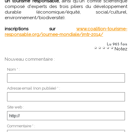
un tourisme responsable,
ainsi qu'un comité scientifique
composé d'experts des trois piliers du développement
durable (économique/équité, social/culturel,
environnement/biodiversité).
inscriptions sur
www.coalition-tourisme-
responsable.org/journee-mondiale/jmtr-2014/
Lu 965 fois
Notez
Nouveau commentaire :
Nom * :
Adresse email (non publiée) * :
Site web :
Commentaire * :