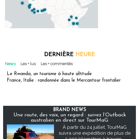
DERNIÈRE
HEURE
News
Les + lus
Les + commentés
Le Rwanda, un tourisme à haute altitude
France, Italie : randonnée dans le Mercantour frontalier
BRAND NEWS
Une route, des voix, un regard : suivez l’Outback
australien en direct sur TourMaG
À partir du 24 juillet, TourMaG
suivra une expédition de plus de
5 000 kilomètres à travers...