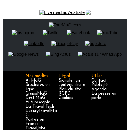
Nos médias
Légal
Utiles
AirMaG
Signaler un
Contact
Brochures en
contenu illicite
Publicité
ligne
Plan du site
Agenda
CruiseMaG
RGPD
La presse en
DestiMaG
Cookies
parle
Futuroscopie
La Travel Tech
LuxuryTravelMa
G
Partez en
France
TravelJobs