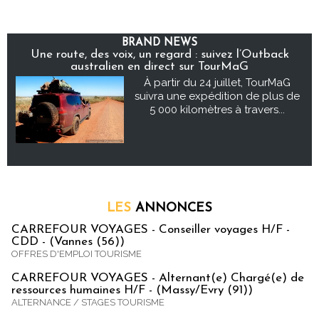
BRAND NEWS
Une route, des voix, un regard : suivez l’Outback
australien en direct sur TourMaG
À partir du 24 juillet, TourMaG
suivra une expédition de plus de
5 000 kilomètres à travers...
LES
ANNONCES
CARREFOUR VOYAGES - Conseiller voyages H/F -
CDD - (Vannes (56))
OFFRES D'EMPLOI TOURISME
CARREFOUR VOYAGES - Alternant(e) Chargé(e) de
ressources humaines H/F - (Massy/Evry (91))
ALTERNANCE / STAGES TOURISME