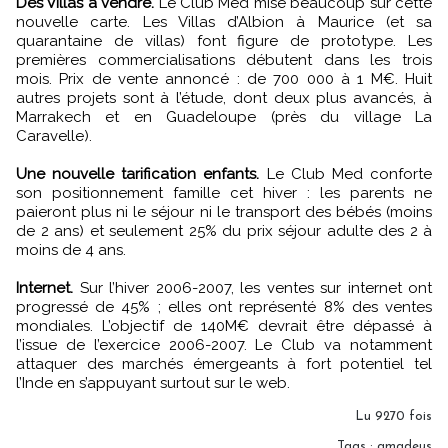
Des Villas à vendre.
Le Club Med mise beaucoup sur cette
nouvelle carte. Les Villas d’Albion à Maurice (et sa
quarantaine de villas) font figure de prototype. Les
premières commercialisations débutent dans les trois
mois. Prix de vente annoncé : de 700 000 à 1 M€. Huit
autres projets sont à l’étude, dont deux plus avancés, à
Marrakech et en Guadeloupe (près du village La
Caravelle).
Une nouvelle tarification enfants.
Le Club Med conforte
son positionnement famille cet hiver : les parents ne
paieront plus ni le séjour ni le transport des bébés (moins
de 2 ans) et seulement 25% du prix séjour adulte des 2 à
moins de 4 ans.
Internet.
Sur l’hiver 2006-2007, les ventes sur internet ont
progressé de 45% ; elles ont représenté 8% des ventes
mondiales. L’objectif de 140M€ devrait être dépassé à
l’issue de l’exercice 2006-2007. Le Club va notamment
attaquer des marchés émergeants à fort potentiel tel
l’Inde en s’appuyant surtout sur le web.
Lu 9270 fois
Tags
:
amadeus