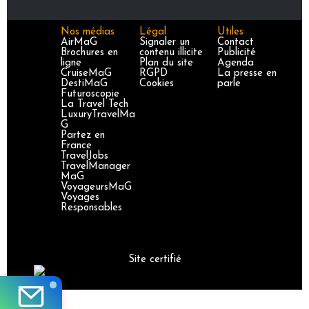
Nos médias
Légal
Utiles
AirMaG
Signaler un
Contact
Brochures en
contenu illicite
Publicité
ligne
Plan du site
Agenda
CruiseMaG
RGPD
La presse en
DestiMaG
Cookies
parle
Futuroscopie
La Travel Tech
LuxuryTravelMa
G
Partez en
France
TravelJobs
TravelManager
MaG
VoyageursMaG
Voyages
Responsables
Site certifié