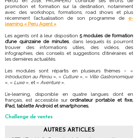
Pérou en 2018, PROMPERU continue ses efforts de
promotion et formation sur la destination, notamment
avec des workshops, formations, road shows et plus
récemment l’actualisation de son programme de
e-
learning « Peru Agent »
Les agents ont à leur disposition
5 modules de formation
d’une quinzaine de minutes
, dans lesquels ils pourront
trouver des informations utiles, des vidéos, des
infographies, des conseils et suggestions d’itinéraires et
les dernières actualités.
Les modules sont répartis en plusieurs thèmes – «
Introduction au Pérou
», «
Culture
», «
Ville Gastronomique
», «
Luxe
», et «
Aventure
».
L’e-learning, disponible en quatre langues dont en
français, est accessible sur
ordinateur portable et fixe,
iPad, tablette Android et smartphones.
Challenge de ventes
AUTRES ARTICLES