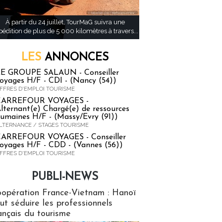
À partir du 24 juillet, TourMaG suivra une
pédition de plus de 5 000 kilomètres à travers...
LES
ANNONCES
E GROUPE SALAUN - Conseiller
oyages H/F - CDI - (Nancy (54))
FFRES D'EMPLOI TOURISME
CARREFOUR VOYAGES -
lternant(e) Chargé(e) de ressources
umaines H/F - (Massy/Evry (91))
LTERNANCE / STAGES TOURISME
ARREFOUR VOYAGES - Conseiller
oyages H/F - CDD - (Vannes (56))
FFRES D'EMPLOI TOURISME
PUBLI-NEWS
ews
opération France-Vietnam : Hanoï
ut séduire les professionnels
ançais du tourisme