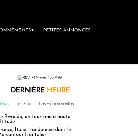
BONNEMENTS
PETITES ANNONCES
▼
ibrairie du voyage
Le groupe Sainte-Clair
DERNIÈRE
HEURE
News
Les + lus
Les + commentés
e Rwanda, un tourisme à haute
ltitude
rance, Italie : randonnée dans le
ercantour frontalier