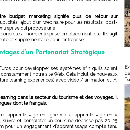
tre budget marketing signifie plus de retour sur
blicités, ajout d'un webinaire pour les résultats "post-
entreprise qui propose une
oncrètes - nom, entreprise, emplacement. etc. Il s'agit
nte et supplémentaire pour l'entreprise.
tages d’un Partenariat Stratégique
Actus V
E-
Euros pour développer ses systèmes afin qu'ils soient
qu
s constamment notre site Web. Cela inclut de nouveaux
Ta
ture learning expériences) avec vidéo / animation et IA,
arning dans le secteur du tourisme et des voyages. Il
gues dont le français.
o-apprentissage en ligne » ou l'apprentissage en «
, suivre et compléter un cours ne dépasse pas 20-25
mum pour un engagement d'apprentissage compte tenu