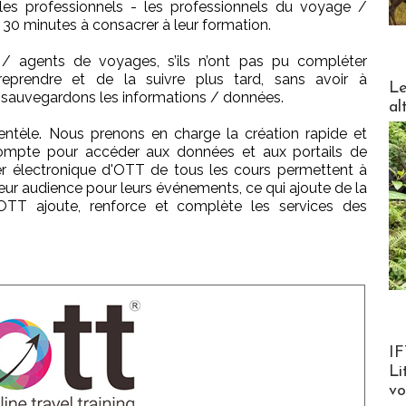
es professionnels - les professionnels du voyage /
30 minutes à consacrer à leur formation.
/ agents de voyages, s’ils n’ont pas pu compléter
reprendre et de la suivre plus tard, sans avoir à
DESTI
Le
sauvegardons les informations / données.
al
ientèle. Nous prenons en charge la création rapide et
compte pour accéder aux données et aux portails de
r électronique d'OTT de tous les cours permettent à
 leur audience pour leurs événements, ce qui ajoute de la
 OTT ajoute, renforce et complète les services des
Product
IF
Li
v