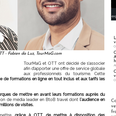
ex
L
v
O
 OTT - Fabien da Luz, TourMaG.com
A
h
TourMaG et OTT ont décidé de s’associer
A
afin d’apporter une offre de service globale
C
aux professionnels du tourisme. Cette
v
e de formations en ligne en tout inclus et aux tarifs les
O
rques de mettre en avant leurs formations auprès du
Publi-n
ion de média leader en BtoB travel dont
l'audience en
Co
illions de visites.
ve
fr
mettre,
grâce à OTT, de mettre à disposition des