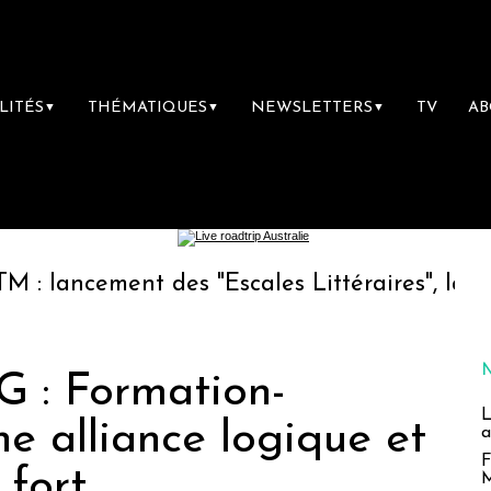
LITÉS
THÉMATIQUES
NEWSLETTERS
TV
A
▼
▼
▼
ment des "Escales Littéraires", la première l
 : Formation-
L
ne alliance logique et
a
F
 fort
M