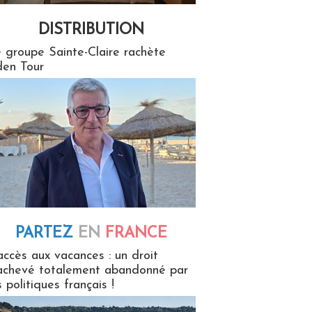
DISTRIBUTION
tion
 groupe Sainte-Claire rachète
en Tour
PARTEZ
EN
FRANCE
 en France
accès aux vacances : un droit
achevé totalement abandonné par
s politiques français !