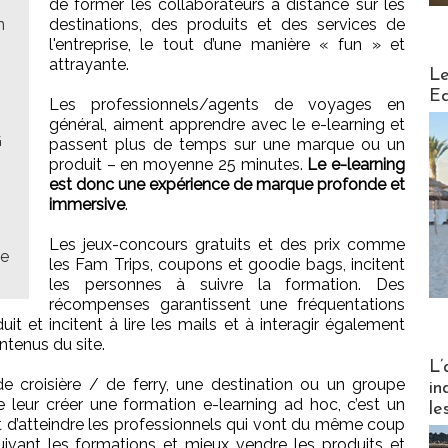
de former les collaborateurs à distance sur les
n
destinations, des produits et des services de
l'entreprise, le tout d’une manière « fun » et
attrayante.
Distribu
Le
Ed
Les professionnels/agents de voyages en
général, aiment apprendre avec le e-learning et
G
passent plus de temps sur une marque ou un
produit – en moyenne 25 minutes.
Le e-learning
est donc une expérience de marque profonde et
immersive
.
Les jeux-concours gratuits et des prix comme
ce
les Fam Trips, coupons et goodie bags, incitent
les personnes à suivre la formation. Des
récompenses garantissent une fréquentations
t et incitent à lire les mails et à interagir également
ntenus du site.
Partez
L’
 croisière / de ferry, une destination ou un groupe
in
leur créer une formation e-learning ad hoc, c’est un
le
 d’atteindre les professionnels qui vont du même coup
uivant les formations et mieux vendre les produits et