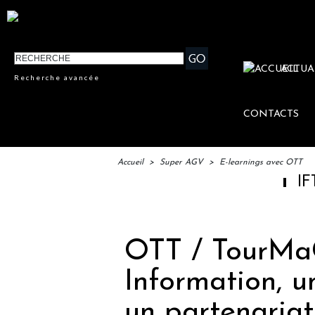
ACTUA
Recherche avancée
CONTACTS
Accueil
>
Super AGV
>
E-learnings avec OTT
IFTM : lance
OTT / TourMaG
Information, u
un partenariat