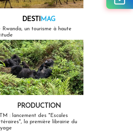
DESTI
MAG
MAG
 Rwanda, un tourisme à haute
titude
PRODUCTION
ion
TM : lancement des "Escales
ttéraires", la première librairie du
oyage