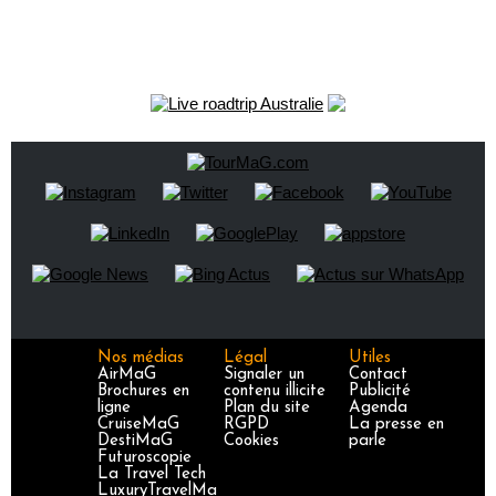
Nos médias
Légal
Utiles
AirMaG
Signaler un
Contact
Brochures en
contenu illicite
Publicité
ligne
Plan du site
Agenda
CruiseMaG
RGPD
La presse en
DestiMaG
Cookies
parle
Futuroscopie
La Travel Tech
LuxuryTravelMa