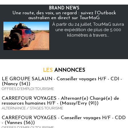
BRAND NEWS
Une route, des voix, un regard : suivez l’Outback
australien en direct sur TourMaG
À partir du 24 juillet, TourMaG suivra
une expédition de plus de 5 000
kilomètres à travers...
LES
ANNONCES
LE GROUPE SALAUN - Conseiller voyages H/F - CDI -
(Nancy (54))
OFFRES D'EMPLOI TOURISME
CARREFOUR VOYAGES - Alternant(e) Chargé(e) de
ressources humaines H/F - (Massy/Evry (91))
ALTERNANCE / STAGES TOURISME
CARREFOUR VOYAGES - Conseiller voyages H/F - CDD
- (Vannes (56))
OFFRES D'EMPLOI TOURISME