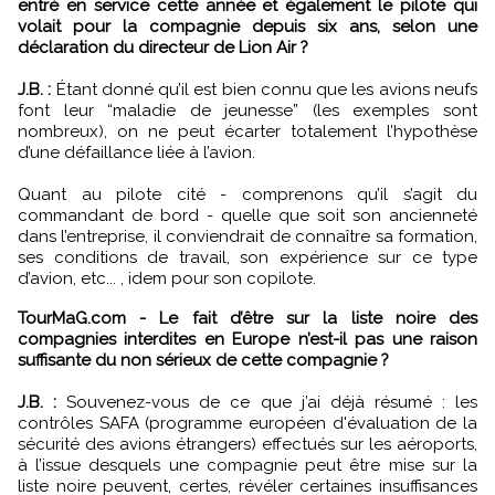
entré en service cette année et également le pilote qui
volait pour la compagnie depuis six ans, selon une
déclaration du directeur de Lion Air ?
J.B. :
Étant donné qu’il est bien connu que les avions neufs
font leur “maladie de jeunesse” (les exemples sont
nombreux), on ne peut écarter totalement l’hypothèse
d’une défaillance liée à l’avion.
Quant au pilote cité - comprenons qu’il s’agit du
commandant de bord - quelle que soit son ancienneté
dans l’entreprise, il conviendrait de connaître sa formation,
ses conditions de travail, son expérience sur ce type
d’avion, etc... , idem pour son copilote.
TourMaG.com - Le fait d’être sur la liste noire des
compagnies interdites en Europe n’est-il pas une raison
suffisante du non sérieux de cette compagnie ?
J.B. :
Souvenez-vous de ce que j’ai déjà résumé : les
contrôles SAFA (programme européen d'évaluation de la
sécurité des avions étrangers) effectués sur les aéroports,
à l’issue desquels une compagnie peut être mise sur la
liste noire peuvent, certes, révéler certaines insuffisances