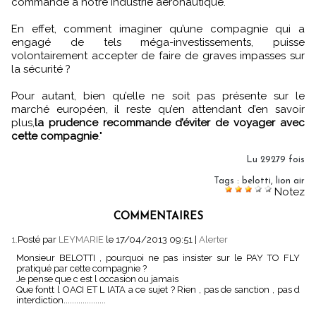
commande à notre industrie aéronautique.
En effet, comment imaginer qu’une compagnie qui a
engagé de tels méga-investissements, puisse
volontairement accepter de faire de graves impasses sur
la sécurité ?
Pour autant, bien qu’elle ne soit pas présente sur le
marché européen, il reste qu’en attendant d’en savoir
plus,
la prudence recommande d’éviter de voyager avec
cette compagnie
."
Lu 29279 fois
Tags
:
belotti
,
lion air
Notez
COMMENTAIRES
1.
Posté par
LEYMARIE
le 17/04/2013 09:51
|
Alerter
Monsieur BELOTTI , pourquoi ne pas insister sur le PAY TO FLY
pratiqué par cette compagnie ?
Je pense que c est l occasion ou jamais
Que fontt l OACI ET L IATA a ce sujet ? Rien , pas de sanction , pas d
interdiction....................