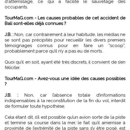
d'atterrissage, ce qui a facilité le sauvetage des
occupants.
TourMaG.com - Les causes probables de cet accident de
Bali sont-elles déjà connues ?
J.B. :
Non, car contrairement à leur habitude, les médias ne
se sont pas précipités pour recueillir les divers premiers
témoignages connus pour en faire un “scoop”,
probablement parce qu’il n’y a pas eu de morts.
Quoi qu’il en soit, ayant été très discrets, il convient de s’en
féliciter.
TourMaG.com - Avez-vous une idée des causes possibles
?
J.B. :
Non, car l’absence totale d’informations
indispensables à la reconstitution de la fin du vol, interdit
de formuler toute hypothèse.
Cela étant dit, s’il est possible qu’un avion sorte de la piste
et termine sa course dans la mer, le fait qu’il amerrisse à
proximité de l’extrémité de la piste sans s’y être posé, est