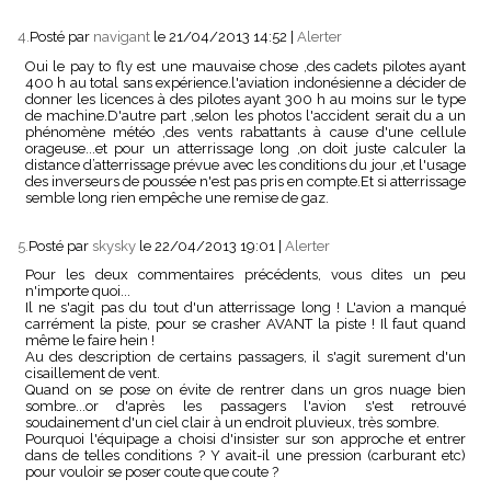
4.
Posté par
navigant
le 21/04/2013 14:52
|
Alerter
Oui le pay to fly est une mauvaise chose ,des cadets pilotes ayant
400 h au total sans expérience.l'aviation indonésienne a décider de
donner les licences à des pilotes ayant 300 h au moins sur le type
de machine.D'autre part ,selon les photos l'accident serait du a un
phénomène météo ,des vents rabattants à cause d'une cellule
orageuse...et pour un atterrissage long ,on doit juste calculer la
distance d’atterrissage prévue avec les conditions du jour ,et l'usage
des inverseurs de poussée n'est pas pris en compte.Et si atterrissage
semble long rien empêche une remise de gaz.
5.
Posté par
skysky
le 22/04/2013 19:01
|
Alerter
Pour les deux commentaires précédents, vous dites un peu
n'importe quoi...
Il ne s'agit pas du tout d'un atterrissage long ! L'avion a manqué
carrément la piste, pour se crasher AVANT la piste ! Il faut quand
même le faire hein !
Au des description de certains passagers, il s'agit surement d'un
cisaillement de vent.
Quand on se pose on évite de rentrer dans un gros nuage bien
sombre...or d'après les passagers l'avion s'est retrouvé
soudainement d'un ciel clair à un endroit pluvieux, très sombre.
Pourquoi l'équipage a choisi d'insister sur son approche et entrer
dans de telles conditions ? Y avait-il une pression (carburant etc)
pour vouloir se poser coute que coute ?