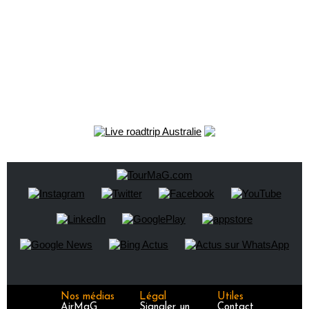
Nos médias
Légal
Utiles
AirMaG
Signaler un
Contact