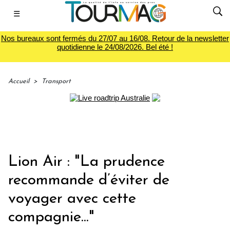
☰
Nos bureaux sont fermés du 27/07 au 16/08. Retour de la newsletter
quotidienne le 24/08/2026. Bel été !
Accueil
>
Transport
Lion Air : "La prudence
recommande d’éviter de
voyager avec cette
compagnie..."