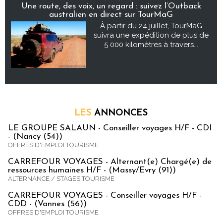
Une route, des voix, un regard : suivez l’Outback
australien en direct sur TourMaG
À partir du 24 juillet, TourMaG
suivra une expédition de plus de
5 000 kilomètres à travers...
LES
ANNONCES
LE GROUPE SALAUN - Conseiller voyages H/F - CDI
- (Nancy (54))
OFFRES D'EMPLOI TOURISME
CARREFOUR VOYAGES - Alternant(e) Chargé(e) de
ressources humaines H/F - (Massy/Evry (91))
ALTERNANCE / STAGES TOURISME
CARREFOUR VOYAGES - Conseiller voyages H/F -
CDD - (Vannes (56))
OFFRES D'EMPLOI TOURISME