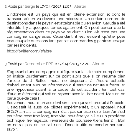
2.
Posté par
Serge
le 17/04/2013 11:03
|
Alerter
L'Indonésie est un pays qui est en pleine expansion et dont le
transport aérien va devenir une nécessité. Un certain nombre de
destinations dans le pays n'est atteignable qu'en avion. Garuda a été
interdite il y a quelques temps également. On peut penser que la
réglementation dans ce pays va se durcir. Lion Air n'est pas une
compagnie dangereuse. Cependant il est évident qu'elle pose
beaucoup de questions tant par ses commandes gigantesques que
par ses incidents.
http://twitter.com/sfabre
3.
Posté par
Remember PPT
le 17/04/2013 12:20
|
Alerter
S'agissant d'une compagnie qui figure sur la liste noire européenne,
on insiste lourdement sur ce point alors que si on résume bien
l'article de J Belloti, nous ne disposons à l'heure actuelle
d'absolument aucune information qui serait de nature à formuler
une hypothèse quant à la cause de cet accident (en tout cas,
d'aucun élément qui soit en rapport avec la liste noire). Mais on ne
parle que de cela ! .
Souvenons-nous d'un accident similaire qui s'est produit à Papeete.
Il s'agissait là aussi de pilotes expérimentés, d'un appareil neuf
(B747) ....mais la compagnie n'était pas sur liste noire, Lion Air s'est
peut être posé trop long, trop vite, peut être y a t-il eu un problème
technique, freinage...ou inverseurs de pourssée (tiens tiens). . Bon
on ne sai pas, on ne sait rien . Donc inutile de condamner sans
savoir.