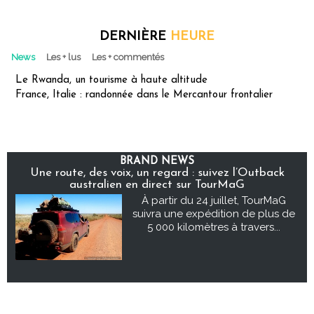
DERNIÈRE
HEURE
News
Les + lus
Les + commentés
Le Rwanda, un tourisme à haute altitude
France, Italie : randonnée dans le Mercantour frontalier
BRAND NEWS
Une route, des voix, un regard : suivez l’Outback
australien en direct sur TourMaG
À partir du 24 juillet, TourMaG
suivra une expédition de plus de
5 000 kilomètres à travers...