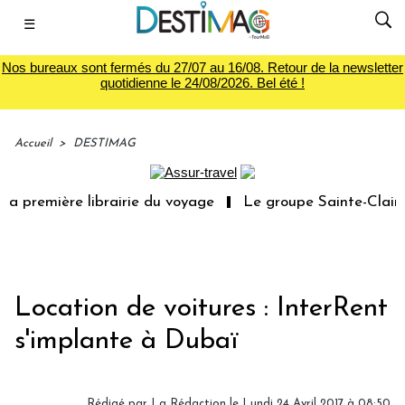
☰
Nos bureaux sont fermés du 27/07 au 16/08. Retour de la newsletter
quotidienne le 24/08/2026. Bel été !
Accueil
>
DESTIMAG
a première librairie du voyage
Le groupe Sainte-Claire 
Location de voitures : InterRent
s'implante à Dubaï
Rédigé par
La Rédaction
le Lundi 24 Avril 2017 à 08:50