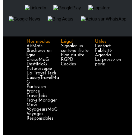
Nos médias
Légal
Utiles
AirMaG
Signaler un
Contact
Brochures en
contenu illicite
Publicité
ligne
Plan du site
Agenda
CruiseMaG
RGPD
La presse en
DestiMaG
Cookies
parle
Futuroscopie
La Travel Tech
LuxuryTravelMa
G
Partez en
France
TravelJobs
TravelManager
MaG
VoyageursMaG
Voyages
Responsables