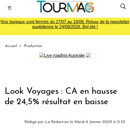
☰
Nos bureaux sont fermés du 27/07 au 16/08. Retour de la newsletter
quotidienne le 24/08/2026. Bel été !
Accueil
>
Production
Look Voyages : CA en hausse
de 24,5% résultat en baisse
Rédigé par
La Rédaction
le Mardi 6 Janvier 2009 à 15:50