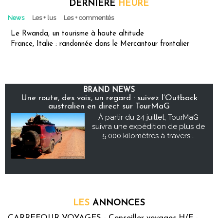
DERNIÈRE
HEURE
News
Les + lus
Les + commentés
Le Rwanda, un tourisme à haute altitude
France, Italie : randonnée dans le Mercantour frontalier
BRAND NEWS
Une route, des voix, un regard : suivez l’Outback
australien en direct sur TourMaG
À partir du 24 juillet, TourMaG
suivra une expédition de plus de
5 000 kilomètres à travers...
LES
ANNONCES
CARREFOUR VOYAGES - Conseiller voyages H/F -