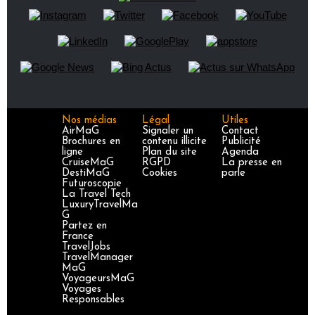
Nos médias
Légal
Utiles
AirMaG
Signaler un
Contact
Brochures en
contenu illicite
Publicité
ligne
Plan du site
Agenda
CruiseMaG
RGPD
La presse en
DestiMaG
Cookies
parle
Futuroscopie
La Travel Tech
LuxuryTravelMa
G
Partez en
France
TravelJobs
TravelManager
MaG
VoyageursMaG
Voyages
Responsables