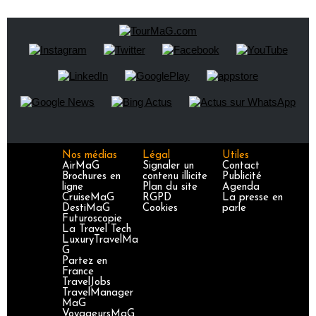
Nos médias
Légal
Utiles
AirMaG
Signaler un
Contact
Brochures en
contenu illicite
Publicité
ligne
Plan du site
Agenda
CruiseMaG
RGPD
La presse en
DestiMaG
Cookies
parle
Futuroscopie
La Travel Tech
LuxuryTravelMa
G
Partez en
France
TravelJobs
TravelManager
MaG
VoyageursMaG