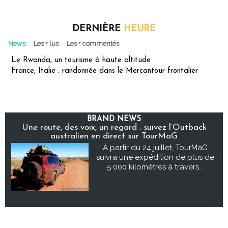
DERNIÈRE
HEURE
News
Les + lus
Les + commentés
Le Rwanda, un tourisme à haute altitude
France, Italie : randonnée dans le Mercantour frontalier
BRAND NEWS
Une route, des voix, un regard : suivez l’Outback
australien en direct sur TourMaG
À partir du 24 juillet, TourMaG
suivra une expédition de plus de
5 000 kilomètres à travers...