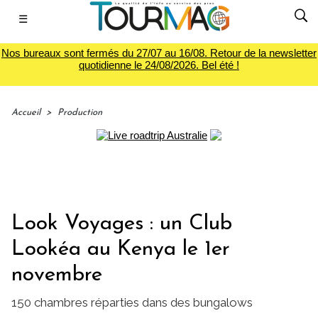
☰
Nos bureaux sont fermés du 27/07 au 16/08. Retour de la newsletter
quotidienne le 24/08/2026. Bel été !
Accueil
>
Production
Look Voyages : un Club
Lookéa au Kenya le 1er
novembre
150 chambres réparties dans des bungalows