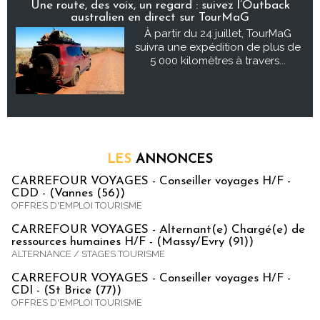
Une route, des voix, un regard : suivez l’Outback
australien en direct sur TourMaG
À partir du 24 juillet, TourMaG
suivra une expédition de plus de
5 000 kilomètres à travers...
LES
ANNONCES
CARREFOUR VOYAGES - Conseiller voyages H/F -
CDD - (Vannes (56))
OFFRES D'EMPLOI TOURISME
CARREFOUR VOYAGES - Alternant(e) Chargé(e) de
ressources humaines H/F - (Massy/Evry (91))
ALTERNANCE / STAGES TOURISME
CARREFOUR VOYAGES - Conseiller voyages H/F -
CDI - (St Brice (77))
OFFRES D'EMPLOI TOURISME