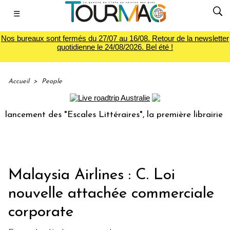
☰
Nos bureaux sont fermés du 27/07 au 16/08. Retour de la newsletter
quotidienne le 24/08/2026. Bel été !
Accueil
>
People
cement des "Escales Littéraires", la première librairie du 
Malaysia Airlines : C. Loi
nouvelle attachée commerciale
corporate