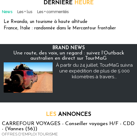
DERNIÈRE
HEURE
News
Les + lus
Les + commentés
Le Rwanda, un tourisme à haute altitude
France, Italie : randonnée dans le Mercantour frontalier
BRAND NEWS
Une route, des voix, un regard : suivez l’Outback
australien en direct sur TourMaG
À partir du 24 juillet, TourMaG suivra
une expédition de plus de 5 000
kilomètres à travers...
LES
ANNONCES
CARREFOUR VOYAGES - Conseiller voyages H/F - CDD
- (Vannes (56))
OFFRES D'EMPLOI TOURISME